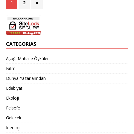
1
2
»
CATEGORIAS
Aşağı Mahalle Öyküleri
Bilim
Dünya Yazarlarından
Edebiyat
Ekoloji
Felsefe
Gelecek
Ideoloji