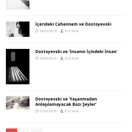
İçerideki Cehennem ve Dostoyevski
09/02/2019
Erol Anar
Dostoyevski ve ‘İnsanın İçindeki İnsan’
08/02/2019
Erol Anar
Dostoyevski ve ‘Yaşanmadan
Anlaşılamayacak Bazı Şeyler’
07/02/2019
Erol Anar