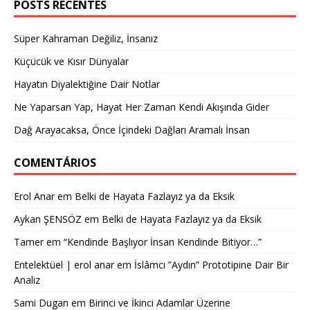
POSTS RECENTES
Süper Kahraman Değiliz, İnsanız
Küçücük ve Kısır Dünyalar
Hayatın Diyalektiğine Dair Notlar
Ne Yaparsan Yap, Hayat Her Zaman Kendi Akışında Gider
Dağ Arayacaksa, Önce İçindeki Dağları Aramalı İnsan
COMENTÁRIOS
Erol Anar
em
Belki de Hayata Fazlayız ya da Eksik
Aykan ŞENSÖZ
em
Belki de Hayata Fazlayız ya da Eksik
Tamer
em
“Kendinde Başlıyor İnsan Kendinde Bitiyor…”
Entelektüel | erol anar
em
İslâmcı ”Aydın” Prototipine Dair Bir
Analiz
Sami Dugan
em
Birinci ve İkinci Adamlar Üzerine