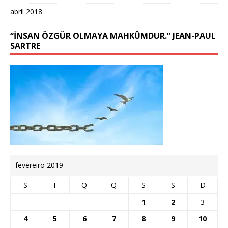
abril 2018
“İNSAN ÖZGÜR OLMAYA MAHKÛMDUR.” JEAN-PAUL
SARTRE
fevereiro 2019
S
T
Q
Q
S
S
D
1
2
3
4
5
6
7
8
9
10