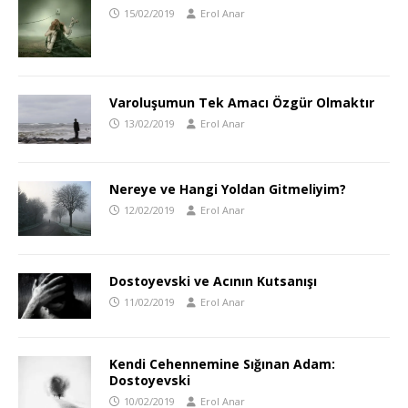
15/02/2019
Erol Anar
Varoluşumun Tek Amacı Özgür Olmaktır
13/02/2019
Erol Anar
Nereye ve Hangi Yoldan Gitmeliyim?
12/02/2019
Erol Anar
Dostoyevski ve Acının Kutsanışı
11/02/2019
Erol Anar
Kendi Cehennemine Sığınan Adam:
Dostoyevski
10/02/2019
Erol Anar