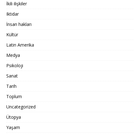
İkili ilişkiler
Iktidar
İnsan hakları
Kültür
Latin Amerika
Medya
Psikoloji
Sanat
Tarih
Toplum
Uncategorized
Ütopya
Yaşam