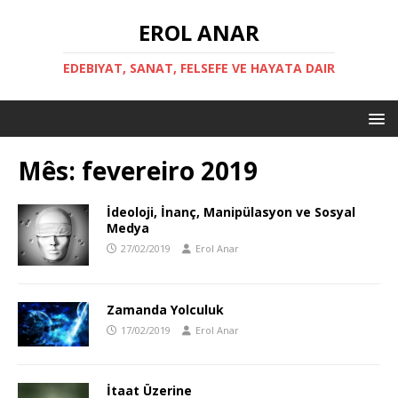
EROL ANAR
EDEBIYAT, SANAT, FELSEFE VE HAYATA DAIR
Mês:
fevereiro 2019
İdeoloji, İnanç, Manipülasyon ve Sosyal
Medya
27/02/2019
Erol Anar
Zamanda Yolculuk
17/02/2019
Erol Anar
İtaat Üzerine