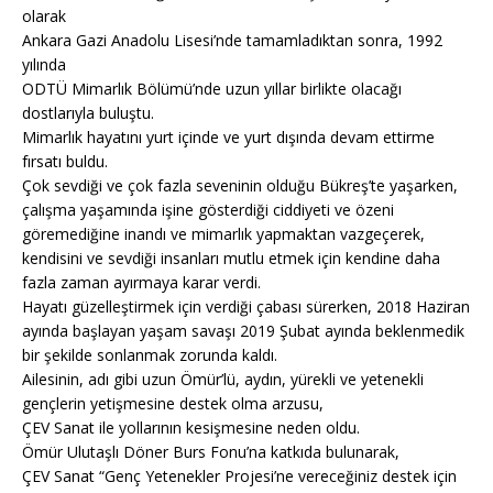
olarak
Ankara Gazi Anadolu Lisesi’nde tamamladıktan sonra, 1992
yılında
ODTÜ Mimarlık Bölümü’nde uzun yıllar birlikte olacağı
dostlarıyla buluştu.
Mimarlık hayatını yurt içinde ve yurt dışında devam ettirme
fırsatı buldu.
Çok sevdiği ve çok fazla seveninin olduğu Bükreş’te yaşarken,
çalışma yaşamında işine gösterdiği ciddiyeti ve özeni
göremediğine inandı ve mimarlık yapmaktan vazgeçerek,
kendisini ve sevdiği insanları mutlu etmek için kendine daha
fazla zaman ayırmaya karar verdi.
Hayatı güzelleştirmek için verdiği çabası sürerken, 2018 Haziran
ayında başlayan yaşam savaşı 2019 Şubat ayında beklenmedik
bir şekilde sonlanmak zorunda kaldı.
Ailesinin, adı gibi uzun Ömür’lü, aydın, yürekli ve yetenekli
gençlerin yetişmesine destek olma arzusu,
ÇEV Sanat ile yollarının kesişmesine neden oldu.
Ömür Ulutaşlı Döner Burs Fonu’na katkıda bulunarak,
ÇEV Sanat “Genç Yetenekler Projesi’ne vereceğiniz destek için