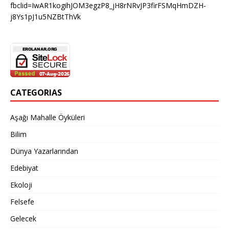
fbclid=IwAR1kogihJOM3egzP8_jH8rNRvJP3firFSMqHmDZH-
j8Ys1pJ1u5NZBtThVk
CATEGORIAS
Aşağı Mahalle Öyküleri
Bilim
Dünya Yazarlarından
Edebiyat
Ekoloji
Felsefe
Gelecek