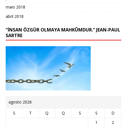
maio 2018
abril 2018
“İNSAN ÖZGÜR OLMAYA MAHKÛMDUR.” JEAN-PAUL
SARTRE
agosto 2026
S
T
Q
Q
S
S
D
1
2