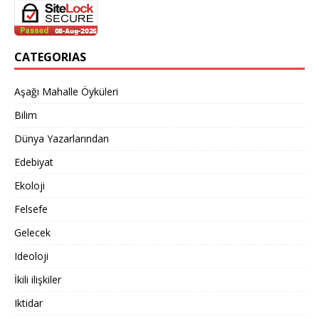
CATEGORIAS
Aşağı Mahalle Öyküleri
Bilim
Dünya Yazarlarından
Edebiyat
Ekoloji
Felsefe
Gelecek
Ideoloji
İkili ilişkiler
Iktidar