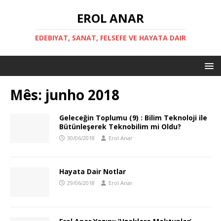
EROL ANAR
EDEBIYAT, SANAT, FELSEFE VE HAYATA DAIR
Mês:
junho 2018
Geleceğin Toplumu (9) : Bilim Teknoloji ile
Bütünleşerek Teknobilim mi Oldu?
30/06/2018
Erol Anar
Hayata Dair Notlar
29/06/2018
Erol Anar