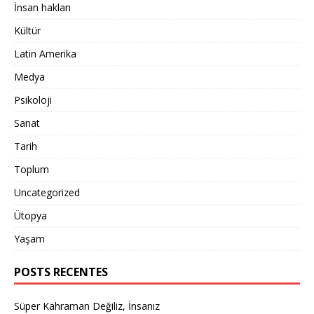
İnsan hakları
Kültür
Latin Amerika
Medya
Psikoloji
Sanat
Tarih
Toplum
Uncategorized
Ütopya
Yaşam
POSTS RECENTES
Süper Kahraman Değiliz, İnsanız