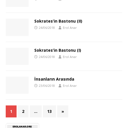
Sokrates’in Bastonu (II)
24/06/2018
Erol Anar
Sokrates’in Bastonu (I)
24/06/2018
Erol Anar
İnsanların Arasında
23/06/2018
Erol Anar
1
2
…
13
»