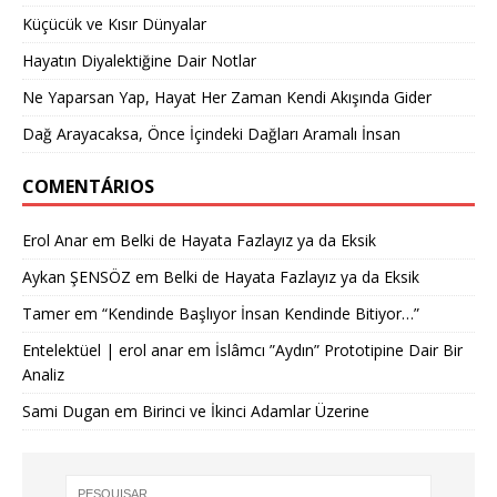
Küçücük ve Kısır Dünyalar
Hayatın Diyalektiğine Dair Notlar
Ne Yaparsan Yap, Hayat Her Zaman Kendi Akışında Gider
Dağ Arayacaksa, Önce İçindeki Dağları Aramalı İnsan
COMENTÁRIOS
Erol Anar
em
Belki de Hayata Fazlayız ya da Eksik
Aykan ŞENSÖZ
em
Belki de Hayata Fazlayız ya da Eksik
Tamer
em
“Kendinde Başlıyor İnsan Kendinde Bitiyor…”
Entelektüel | erol anar
em
İslâmcı ”Aydın” Prototipine Dair Bir
Analiz
Sami Dugan
em
Birinci ve İkinci Adamlar Üzerine