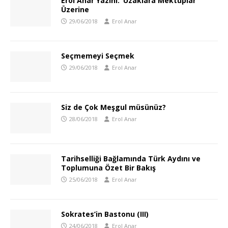
Erol Anar Yazını: ‘Uzaklara Mektuplar’
Üzerine
29/06/2018
Erol Anar
Seçmemeyi Seçmek
29/06/2018
Erol Anar
Siz de Çok Meşgul müsünüz?
28/06/2018
Erol Anar
Tarihselliği Bağlamında Türk Aydını ve
Toplumuna Özet Bir Bakış
25/06/2018
Erol Anar
Sokrates’in Bastonu (III)
24/06/2018
Erol Anar