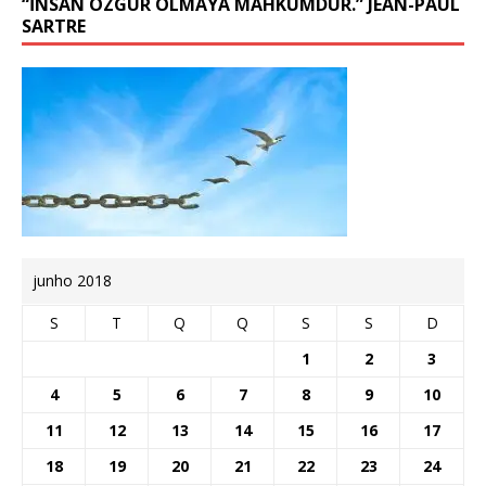
“İNSAN ÖZGÜR OLMAYA MAHKÛMDUR.” JEAN-PAUL
SARTRE
junho 2018
S
T
Q
Q
S
S
D
1
2
3
4
5
6
7
8
9
10
11
12
13
14
15
16
17
18
19
20
21
22
23
24