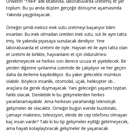
Orwell’ın “1984” adlı kitabında, laboratuvarda üretilmiş et yer
toplum. Bu şu anda düşten gerçeğe dönüşme aşamasında.
Yakında yaygınlaşacak.
Örneğin şimdi ineksiz inek sütü üretmeyi başarıyor bilim
insanları. Bu inek olmadan üretilen inek sütü, süt ile aynı tatta
imiş. Ve yakında piyasaya sunulacak deniliyor. Yine
laboratuvarda et üretimi de öyle. Hayvan eti ile aynı tatta olan
et üretimi ile birlikte, hayvanların et için öldürülmesi
gerekmeyecek ve herkes son derece ucuza et yiyebilecek. Bir
yerden diğerine ışınlanma üzerinde de çalışılıyor ve her geçen
daha da ilerleme kaydediliyor. Bu yakın gelecekte mümkün
olabilir. Böylece insanlık, otomobil, uçak, helikopter vb…
araçlara da gerek duymayacak. Yani geleceğin yaşamı toptan
farklı olacak. Denilebilir ki bu gelişmelerden herkes
yararlanamayabilir. Ama herkesin yararlandığı teknolojik
gelişmeler de olacaktır. Örneğin bugün evinde buzdolabı,
çamaşır makinesi, televizyon, elinde de cep telefonu olmayan
kaç insan vardır? Tabi ki bu tip gelişmeler eşitliği getirmeyecek,
ama hayatı kolaylaştıracak gelişmeler de yaşanacak.