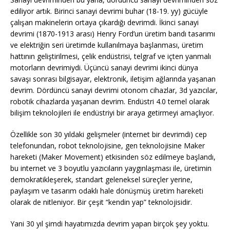
ediliyor artık. Birinci sanayi devrimi buhar (18-19. yy) gücüyle
çalışan makinelerin ortaya çıkardığı devrimdi. İkinci sanayi
devrimi (1870-1913 arası) Henry Ford’un üretim bandı tasarımı
ve elektriğin seri üretimde kullanılmaya başlanması, üretim
hattının geliştirilmesi, çelik endüstrisi, telgraf ve içten yanmalı
motorların devrimiydi. Üçüncü sanayi devrimi ikinci dünya
savaşı sonrası bilgisayar, elektronik, iletişim ağlarında yaşanan
devrim. Dördüncü sanayi devrimi otonom cihazlar, 3d yazıcılar,
robotik cihazlarda yaşanan devrim. Endüstri 4.0 temel olarak
bilişim teknolojileri ile endüstriyi bir araya getirmeyi amaçlıyor.
Özellikle son 30 yıldaki gelişmeler (internet bir devrimdi) cep
telefonundan, robot teknolojisine, gen teknolojisine Maker
hareketi (Maker Movement) etkisinden söz edilmeye başlandı,
bu internet ve 3 boyutlu yazıcıların yaygınlaşması ile, üretimin
demokratikleşerek, standart geleneksel süreçler yerine,
paylaşım ve tasarım odaklı hale dönüşmüş üretim hareketi
olarak de nitleniyor. Bir çeşit “kendin yap” teknolojisidir.
Yani 30 yıl şimdi hayatımızda devrim yapan birçok şey yoktu.