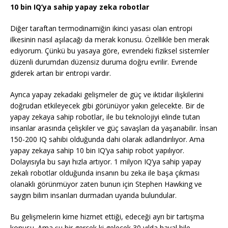
10 bin IQ’ya sahip yapay zeka robotlar
Diğer taraftan termodinamiğin ikinci yasası olan entropi
ilkesinin nasıl aşılacağı da merak konusu. Özellikle ben merak
ediyorum. Çünkü bu yasaya göre, evrendeki fiziksel sistemler
düzenli durumdan düzensiz duruma doğru evrilir. Evrende
giderek artan bir entropi vardır.
Ayrıca yapay zekadaki gelişmeler de güç ve iktidar ilişkilerini
doğrudan etkileyecek gibi görünüyor yakın gelecekte. Bir de
yapay zekaya sahip robotlar, ile bu teknolojiyi elinde tutan
insanlar arasında çelişkiler ve güç savaşları da yaşanabilir. İnsan
150-200 IQ sahibi olduğunda dahi olarak adlandırılıyor. Ama
yapay zekaya sahip 10 bin IQ’ya sahip robot yapılıyor.
Dolayısıyla bu sayı hızla artıyor. 1 milyon IQ’ya sahip yapay
zekalı robotlar olduğunda insanın bu zeka ile başa çıkması
olanaklı görünmüyor zaten bunun için Stephen Hawking ve
saygın bilim insanları durmadan uyarıda bulundular.
Bu gelişmelerin kime hizmet ettiği, edeceği ayrı bir tartışma
konusu. Ama şu bir gerçek ki gelecek 30 yılda hayal bile