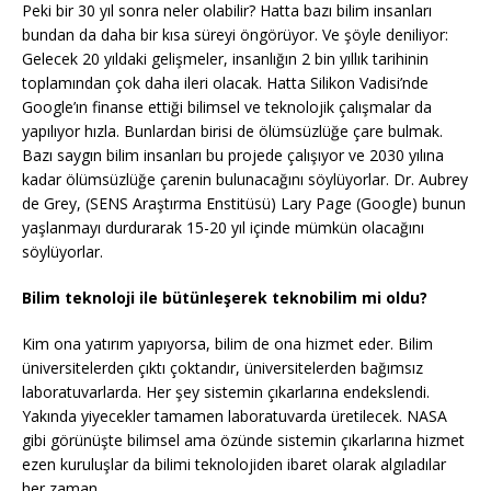
Peki bir 30 yıl sonra neler olabilir? Hatta bazı bilim insanları
bundan da daha bir kısa süreyi öngörüyor. Ve şöyle deniliyor:
Gelecek 20 yıldaki gelişmeler, insanlığın 2 bin yıllık tarihinin
toplamından çok daha ileri olacak. Hatta Silikon Vadisi’nde
Google’ın finanse ettiği bilimsel ve teknolojik çalışmalar da
yapılıyor hızla. Bunlardan birisi de ölümsüzlüğe çare bulmak.
Bazı saygın bilim insanları bu projede çalışıyor ve 2030 yılına
kadar ölümsüzlüğe çarenin bulunacağını söylüyorlar. Dr. Aubrey
de Grey, (SENS Araştırma Enstitüsü) Lary Page (Google) bunun
yaşlanmayı durdurarak 15-20 yıl içinde mümkün olacağını
söylüyorlar.
Bilim teknoloji ile bütünleşerek teknobilim mi oldu?
Kim ona yatırım yapıyorsa, bilim de ona hizmet eder. Bilim
üniversitelerden çıktı çoktandır, üniversitelerden bağımsız
laboratuvarlarda. Her şey sistemin çıkarlarına endekslendi.
Yakında yiyecekler tamamen laboratuvarda üretilecek. NASA
gibi görünüşte bilimsel ama özünde sistemin çıkarlarına hizmet
ezen kuruluşlar da bilimi teknolojiden ibaret olarak algıladılar
her zaman.