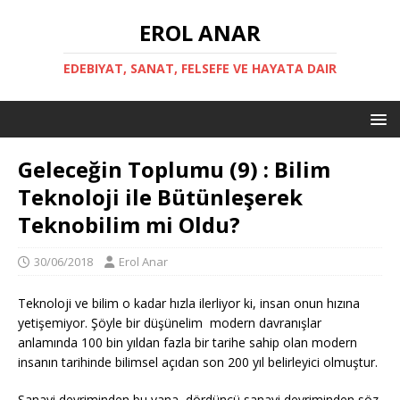
EROL ANAR
EDEBIYAT, SANAT, FELSEFE VE HAYATA DAIR
Geleceğin Toplumu (9) : Bilim
Teknoloji ile Bütünleşerek
Teknobilim mi Oldu?
30/06/2018
Erol Anar
Teknoloji ve bilim o kadar hızla ilerliyor ki, insan onun hızına
yetişemiyor. Şöyle bir düşünelim modern davranışlar
anlamında 100 bin yıldan fazla bir tarihe sahip olan modern
insanın tarihinde bilimsel açıdan son 200 yıl belirleyici olmuştur.
Sanayi devriminden bu yana, dördüncü sanayi devriminden söz