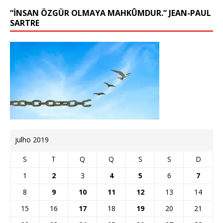
“İNSAN ÖZGÜR OLMAYA MAHKÛMDUR.” JEAN-PAUL
SARTRE
julho 2019
S
T
Q
Q
S
S
D
1
2
3
4
5
6
7
8
9
10
11
12
13
14
15
16
17
18
19
20
21