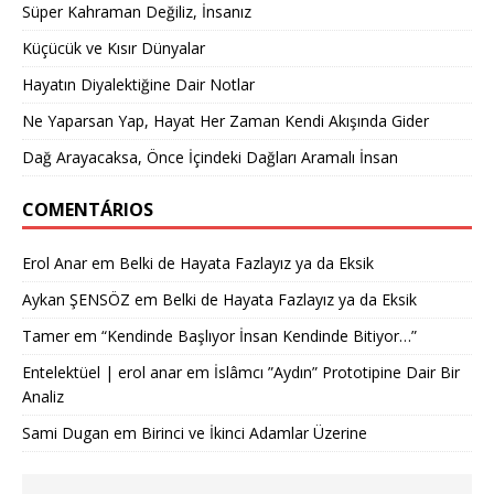
Süper Kahraman Değiliz, İnsanız
Küçücük ve Kısır Dünyalar
Hayatın Diyalektiğine Dair Notlar
Ne Yaparsan Yap, Hayat Her Zaman Kendi Akışında Gider
Dağ Arayacaksa, Önce İçindeki Dağları Aramalı İnsan
COMENTÁRIOS
Erol Anar
em
Belki de Hayata Fazlayız ya da Eksik
Aykan ŞENSÖZ
em
Belki de Hayata Fazlayız ya da Eksik
Tamer
em
“Kendinde Başlıyor İnsan Kendinde Bitiyor…”
Entelektüel | erol anar
em
İslâmcı ”Aydın” Prototipine Dair Bir
Analiz
Sami Dugan
em
Birinci ve İkinci Adamlar Üzerine