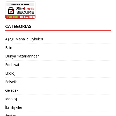
CATEGORIAS
Aşağı Mahalle Öyküleri
Bilim
Dünya Yazarlarından
Edebiyat
Ekoloji
Felsefe
Gelecek
Ideoloji
İkili ilişkiler
Iktidar