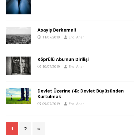
Asayiş Berkemal!
11/07/2019
Erol Anar
Köprülü Abu’nun Dirilişi
10/07/2019
Erol Anar
Devlet Üzerine (4): Devlet Büyüsünden
Kurtulmak
09/07/2019
Erol Anar
1
2
»