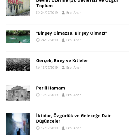
Devlet Üzerine (5): Devletsiz ve Özgür
Toplum
24/07/2019
Erol Anar
“Bir şey Olmazsa, Bir şey Olmaz!”
24/07/2019
Erol Anar
Gerçek, Birey ve Kitleler
19/07/2019
Erol Anar
Perili Hamam
17/07/2019
Erol Anar
İktidar, Özgürlük ve Geleceğe Dair
Düşünceler
12/07/2019
Erol Anar