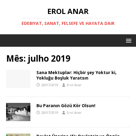
EROL ANAR
EDEBIYAT, SANAT, FELSEFE VE HAYATA DAIR
Mês:
julho 2019
Sana Mektuplar: Hiçbir şey Yoktur ki,
Yokluğu Boşluk Yaratsın
28/07/2019
Erol Anar
Bu Paranın Gözü Kör Olsun!
28/07/2019
Erol Anar