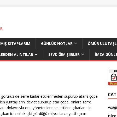
IR
MIŞ KITAPLARIM
GÜNLÜK NOTLAR
ÖMÜR ULUTAŞL
LERDEN ALINTILAR
SEVDIĞIM ŞIIRLER
İMZA GÜNLE
CAT
k görürüz de zerre kadar etkilenmeden süpürüp atarız çöpe.
 Ölen yurttaşlarını devlet süpürüp atar çöpe, onlara zerre
Aşağı
 -dolayısıyla onu yönetenlerin ve elitlerin çıkarları- ile
i çıkarı için sinek gibi gördüğü milyonlarca yurttaşının
Bilim