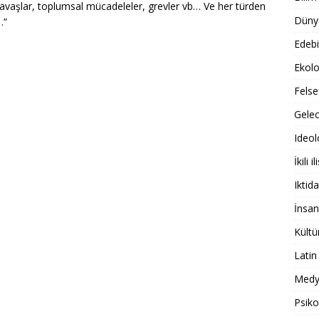
avaşlar, toplumsal mücadeleler, grevler vb… Ve her türden
Dünya
…”
Edebi
Ekolo
Felse
Gele
Ideol
İkili il
Iktida
İnsan
Kültü
Latin
Medy
Psiko