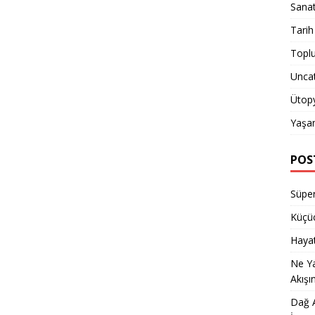
Sana
Tarih
Topl
Unca
Ütop
Yaşa
POS
Süper
Küçüc
Hayat
Ne Y
Akışı
Dağ A