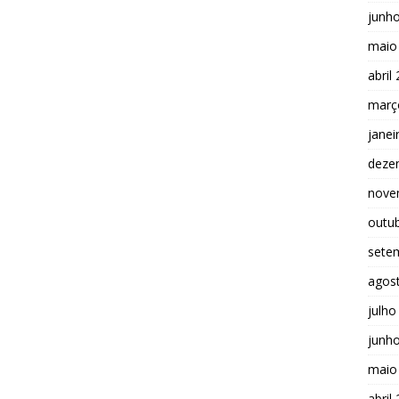
junh
maio
abril
març
janei
deze
nove
outu
sete
agos
julho
junh
maio
abril