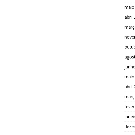
maio
abril
març
nove
outu
agos
junh
maio
abril
març
fever
janei
deze