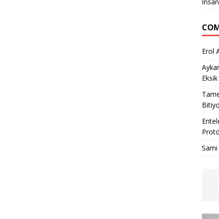
İnsan
COM
Erol 
Ayka
Eksik
Tame
Bitiy
Entel
Proto
Sami