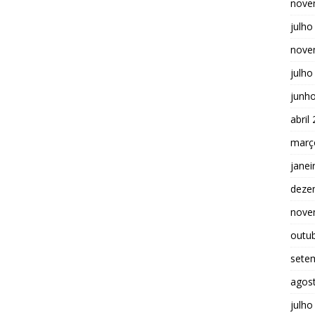
nove
julho
nove
julho
junh
abril
març
janei
deze
nove
outu
sete
agos
julho