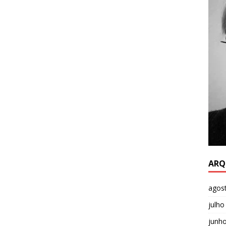
ARQ
agos
julho
junh