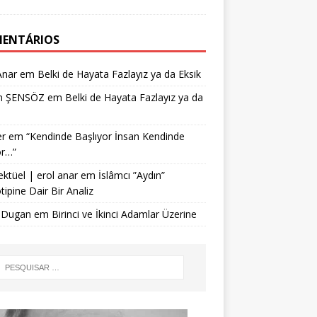
ENTÁRIOS
Anar
em
Belki de Hayata Fazlayız ya da Eksik
n ŞENSÖZ
em
Belki de Hayata Fazlayız ya da
r
em
“Kendinde Başlıyor İnsan Kendinde
or…”
ektüel | erol anar
em
İslâmcı ”Aydın”
tipine Dair Bir Analiz
 Dugan
em
Birinci ve İkinci Adamlar Üzerine