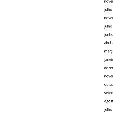
nove
julho
nove
julho
junh
abril
març
janei
deze
nove
outu
sete
agos
julho