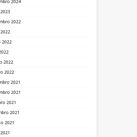
mbro 2024
 2023
mbro 2022
 2022
o 2022
 2022
o 2022
ro 2022
mbro 2021
mbro 2021
bro 2021
mbro 2021
to 2021
 2021