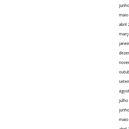
junh
maio
abril
març
janei
deze
nove
outu
sete
agos
julho
junh
maio
abril