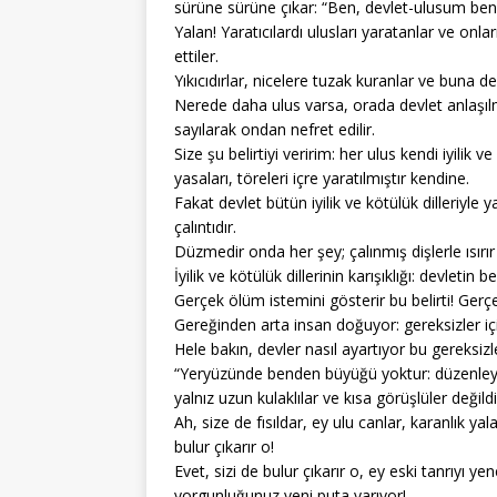
sürüne sürüne çıkar: “Ben, devlet-ulusum ben
Yalan! Yaratıcılardı ulusları yaratanlar ve onla
ettiler.
Yıkıcıdırlar, nicelere tuzak kuranlar ve buna de
Nerede daha ulus varsa, orada devlet anlaşıl
sayılarak ondan nefret edilir.
Size şu belirtiyi veririm: her ulus kendi iyilik
yasaları, töreleri içre yaratılmıştır kendine.
Fakat devlet bütün iyilik ve kötülük dilleriyle
çalıntıdır.
Düzmedir onda her şey; çalınmış dişlerle ısırır
İyilik ve kötülük dillerinin karışıklığı: devletin be
Gerçek ölüm istemini gösterir bu belirti! Gerçek
Gereğinden arta insan doğuyor: gereksizler için
Hele bakın, devler nasıl ayartıyor bu gereksizl
“Yeryüzünde benden büyüğü yoktur: düzenley
yalnız uzun kulaklılar ve kısa görüşlüler değildi
Ah, size de fısıldar, ey ulu canlar, karanlık ya
bulur çıkarır o!
Evet, sizi de bulur çıkarır o, ey eski tanrıyı 
yorgunluğunuz yeni puta yarıyor!