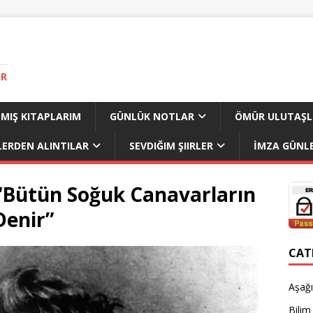
IR
MIŞ KITAPLARIM
GÜNLÜK NOTLAR
ÖMÜR ULUTAŞL
LERDEN ALINTILAR
SEVDIĞIM ŞIIRLER
İMZA GÜNLE
 “Bütün Soğuk Canavarların
Denir”
CAT
Aşağı
Bilim