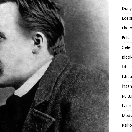
Dünya
Edebi
Ekolo
Felse
Gele
Ideol
İkili il
Iktida
İnsan
Kültü
Latin
Medy
Psiko