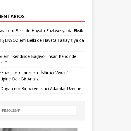
ENTÁRIOS
Anar
em
Belki de Hayata Fazlayız ya da Eksik
n ŞENSÖZ
em
Belki de Hayata Fazlayız ya da
r
em
“Kendinde Başlıyor İnsan Kendinde
or…”
ektüel | erol anar
em
İslâmcı ”Aydın”
tipine Dair Bir Analiz
 Dugan
em
Birinci ve İkinci Adamlar Üzerine