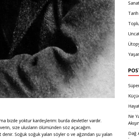
Sana
Tarih
Topl
Unca
Ütop
Yaşa
POS
Süper
Küçüc
Hayat
Ne Y
 ama bizde yoktur kardeşlerim: burda
devletler vardır.
Akışı
 verin, size ulusların ölümünden söz
açacağım.
Dağ A
 denir. Soğuk soğuk yalan söyler o ve
ağzından şu yalan