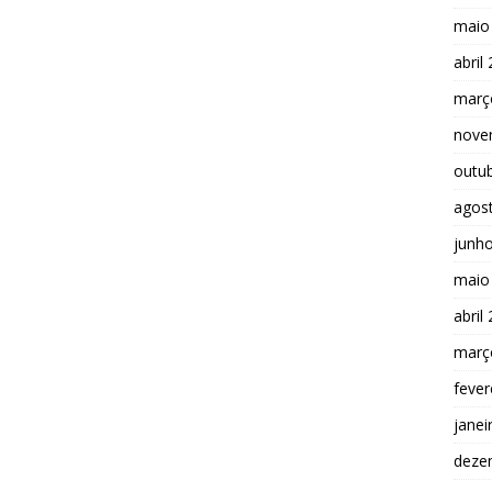
maio
abril
març
nove
outu
agos
junh
maio
abril
març
fever
janei
deze