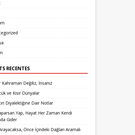
t
um
tegorized
ya
m
TS RECENTES
 Kahraman Değiliz, İnsanız
ük ve Kısır Dünyalar
ın Diyalektiğine Dair Notlar
aparsan Yap, Hayat Her Zaman Kendi
nda Gider
rayacaksa, Önce İçindeki Dağları Aramalı