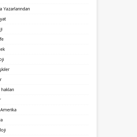
 Yazarlarından
yat
ji
fe
cek
oji
işkiler
r
 hakları
r
 Amerika
a
loji