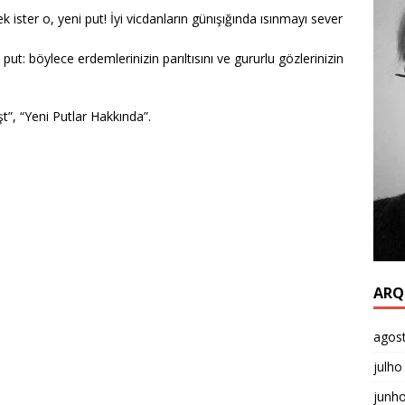
 ister o, yeni put! İyi vicdanların
günışığında ısınmayı sever
 put: böylece erdemlerinizin parıltısını
ve gururlu gözlerinizin
t”, “Yeni Putlar Hakkında”.
ARQ
agos
julho
junh