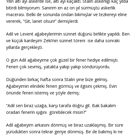
Yılın altı ayı askerde ise, altı ayı kaçaktı. Stalin askerliği kaç yılda
bitirdi bilmiyorum. Sanırım en az on yıl sürmüştü askerlik
macerası. Belki de sonunda ondan bıkmışlar ve tezkereyi eline
vererek, “Git, lanet olsun!” demişlerdi.
Adil ve Levent ağabeylerimin sünnet düğünü birlikte yapıldı. Ben
ve küçük kardeşim Zeki’nin sünnet töreni ise daha sonraki
yıllarda gerçekleşti.
O gün Adil ağabeyime çok güzel bir fener hediye edilmişti.
Feneri çok sevmiş, yatakta yakıp yakıp söndürüyordu.
Düğünden birkaç hafta sonra Stalin yine bize gelmiş.
Ağabeyimin elindeki feneri görmüş ve ilgisini çekmiş. Evin
önünde feneri istemiş ve şöyle demiş:
“Adil sen biraz uzağa, karşı tarafa doğru git. Bak bakalım
oradan fenerin ışığını görebilecek misin?”
Adil ağabeyim arkasını dönmüş ve biraz uzaklaşmış. Bir süre
yürüdükten sonra tekrar geriye dönmüş. Bir de bakmış ki ne