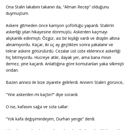
Ona Stalin lakabını takanın da, “Alman Recep” olduğunu
duymuştum.
Askere gitmeden önce kamyon şoförlüğü yapardı. Stalin’in
askerliği yılan hikayesine dönmüştü. Askerden kaçmayı
alışkanlık edinmişti. Ȍzgür, asi bir kişiliği vardı ve disiplin altına
alınamıyordu. Kaçar, iki üç ay geçtikten sonra yakalanır ve
tekrar askere götürülürdü. Cezalar üst üste eklenince askerliği
hiç bitmiyordu. Hücreye atılır, dayak yer, ama bana mısın
demez, yine kaçardı. Anlattığına göre komutanları yaka silkmişti
ondan.
Bazen annesi ile bize ziyarete gelirlerdi. Annem Stalin’i görünce,
“Yine askerden mi kaçtın?” diye sorardı.
O ise, kafasını sağa ve sola sallar:
“Yok kafa değişimindeyim, Durhan yenge” derdi.