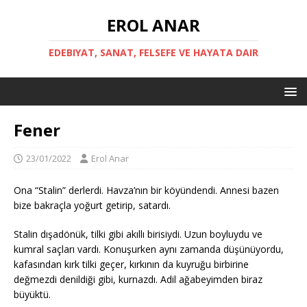
EROL ANAR
EDEBIYAT, SANAT, FELSEFE VE HAYATA DAIR
Fener
23/01/2022
Erol Anar
Ona “Stalin” derlerdi. Havza’nın bir köyündendi. Annesi bazen
bize bakraçla yoğurt getirip, satardı.
Stalin dışadönük, tilki gibi akıllı birisiydi. Uzun boyluydu ve
kumral saçları vardı. Konuşurken aynı zamanda düşünüyordu,
kafasından kırk tilki geçer, kırkının da kuyruğu birbirine
değmezdi denildiği gibi, kurnazdı. Adil ağabeyimden biraz
büyüktü.