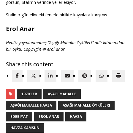
görsün, Stalin’in yerinde yeller esiyor.
Stalin o gün elindeki fenerle birlikte kayıplara karışmış.
Erol Anar
Henüz yayınlanmamış “Aşağı Mahalle Öyküleri” adlı kitabımdan
bir öykü. Copyright @ erol anar
Share this content:
1970'LER
AŞAǦI MAHALLE
AŞAǦI MAHALLE HAVZA
AŞAĞI MAHALLE ÖYKÜLERI
EDEBIYAT
EROL ANAR
HAVZA
HAVZA-SAMSUN