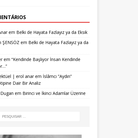
ENTÁRIOS
Anar
em
Belki de Hayata Fazlayız ya da Eksik
n ŞENSÖZ
em
Belki de Hayata Fazlayız ya da
r
em
“Kendinde Başlıyor İnsan Kendinde
or…”
ektüel | erol anar
em
İslâmcı ”Aydın”
tipine Dair Bir Analiz
 Dugan
em
Birinci ve İkinci Adamlar Üzerine