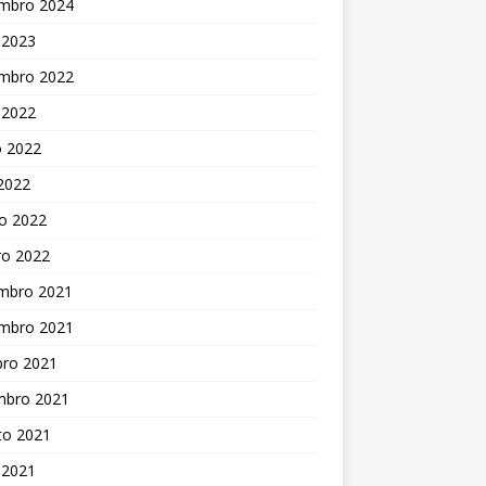
mbro 2024
 2023
mbro 2022
 2022
o 2022
 2022
o 2022
ro 2022
mbro 2021
mbro 2021
bro 2021
mbro 2021
to 2021
 2021