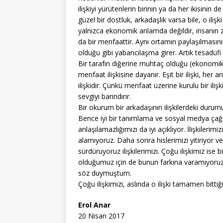
ilişkiyi yürütenlerin birinin ya da her ikisinin 
güzel bir dostluk, arkadaşlık varsa bile, o ili
yalnızca ekonomik anlamda değildir, insanın za
da bir menfaattir. Aynı ortamın paylaşılmasını
olduğu gibi yabancılaşma girer. Artık tesadüfi 
Bir tarafın diğerine muhtaç olduğu (ekonomik ya 
menfaat ilişkisine dayanır. Eşit bir ilişki, her 
ilişkidir. Çünkü menfaat üzerine kurulu bir iliş
sevgiyi barındırır.
Bir okurum bir arkadaşının ilişkilerdeki durum
Bence iyi bir tanımlama ve sosyal medya çağı
anlaşılamazlığımızı da iyi açıklıyor. İlişkiler
alamıyoruz. Daha sonra hislerimizi yitiriyor ve 
sürdüruyoruz ilişkilerimizi. Çoğu ilişkimiz ise
olduğumuz için de bunun farkına varamıyoruz. “
söz duymuştum.
Çoğu ilişkimizi, aslında o ilişki tamamen bitti
Erol Anar
20 Nisan 2017