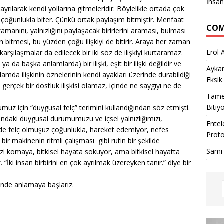
İnsan
de ayrılarak kendi yollarına gitmeleridir. Böylelikle ortada çok
şki çoğunlukla biter. Çünkü ortak paylaşım bitmiştir. Menfaat
COM
manını, yalnızlığını paylaşacak birirlerini araması, bulması
n bitmesi, bu yüzden çoğu ilişkiyi de bitirir. Araya her zaman
Erol 
karşılaşmalar da edilecek bir iki söz de ilişkiyi kurtaramaz.
da başka anlamlarda) bir ilişki, eşit bir ilişki değildir ve
Ayka
anlamda ilişkinin öznelerinin kendi ayakları üzerinde durabildiği
Eksik
ki gerçek bir dostluk ilişkisi olamaz, içinde ne saygıyı ne de
Tame
Bitiy
umuz için “duygusal felç” terimini kullandığından söz etmişti.
ndaki duygusal durumumuzu ve içsel yalnızlığımızı,
Entel
imizde felç olmuşuz çoğunlukla, hareket edemiyor, nefes
Proto
bir makinenin ritmli çalışması gibi rutin bir şekilde
Sami
 bizi komaya, bitkisel hayata sokuyor, ama bitkisel hayatta
İki insan birbirini en çok ayrılmak üzereyken tanır.” diye bir
ğinde anlamaya başlarız.