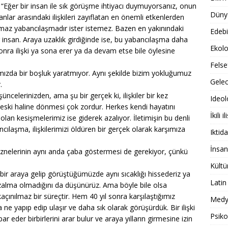
ğer bir insan ile sık görüşme ihtiyacı duymuyorsanız, onun
Dünya
nlar arasındaki ilişkileri zayıflatan en önemli etkenlerden
ınılmaz yabancılaşmadır ister istemez. Bazen en yakınındaki
Edebi
ır insan. Araya uzaklık girdiğinde ise, bu yabancılaşma daha
Ekolo
onra ilişki ya sona erer ya da devam etse bile öylesine
Felse
ımızda bir boşluk yaratmıyor. Aynı şekilde bizim yokluğumuz
Gele
.
şüncelerinizden, ama şu bir gerçek ki, ilişkiler bir kez
Ideol
eski haline dönmesi çok zordur. Herkes kendi hayatını
İkili il
 olan kesişmelerimiz ise giderek azalıyor. İletimişin bu denli
ılaşma, ilişkilerimizi öldüren bir gerçek olarak karşımıza
Iktida
İnsan
in öznelerinin aynı anda çaba göstermesi de gerekiyor, çünkü
Kültü
ra bir araya gelip görüştüğümüzde aynı sıcaklığı hissederiz ya
Latin
zalma olmadığını da düşünürüz. Ama böyle bile olsa
çınılmaz bir süreçtir. Hem 40 yıl sonra karşılaştığımız
Medy
a ne yapıp edip ulaşır ve daha sık olarak görüşürdük. Bir ilişki
Psiko
ar eder birbirlerini arar bulur ve araya yılların girmesine izin