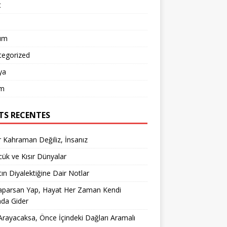
t
um
tegorized
ya
m
TS RECENTES
 Kahraman Değiliz, İnsanız
ük ve Kısır Dünyalar
ın Diyalektiğine Dair Notlar
aparsan Yap, Hayat Her Zaman Kendi
nda Gider
rayacaksa, Önce İçindeki Dağları Aramalı