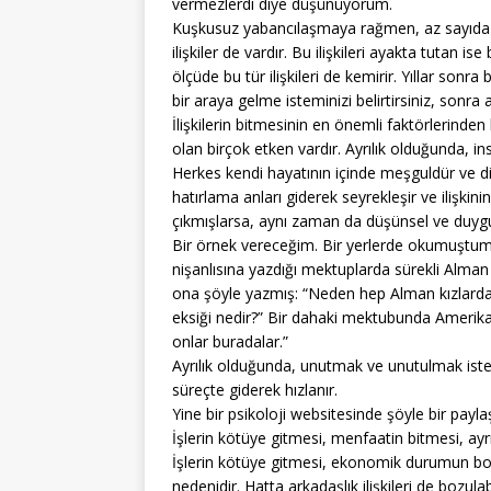
vermezlerdi diye düşünüyorum.
Kuşkusuz yabancılaşmaya rağmen, az sayıda ay
ilişkiler de vardır. Bu ilişkileri ayakta tutan
ölçüde bu tür ilişkileri de kemirir. Yıllar sonra
bir araya gelme isteminizi belirtirsiniz, sonra 
İlişkilerin bitmesinin en önemli faktörlerinde
olan birçok etken vardır. Ayrılık olduğunda, ins
Herkes kendi hayatının içinde meşguldür ve di
hatırlama anları giderek seyrekleşir ve ilişkinin
çıkmışlarsa, aynı zaman da düşünsel ve duyg
Bir örnek vereceğim. Bir yerlerde okumuştum
nişanlısına yazdığı mektuplarda sürekli Alman
ona şöyle yazmış: “Neden hep Alman kızlardan 
eksiği nedir?” Bir dahaki mektubunda Amerikan 
onlar buradalar.”
Ayrılık olduğunda, unutmak ve unutulmak iste
süreçte giderek hızlanır.
Yine bir psikoloji websitesinde şöyle bir paylaş
İşlerin kötüye gitmesi, menfaatin bitmesi, ayrıl
İşlerin kötüye gitmesi, ekonomik durumun bozulm
nedenidir. Hatta arkadaşlık ilişkileri de bozul