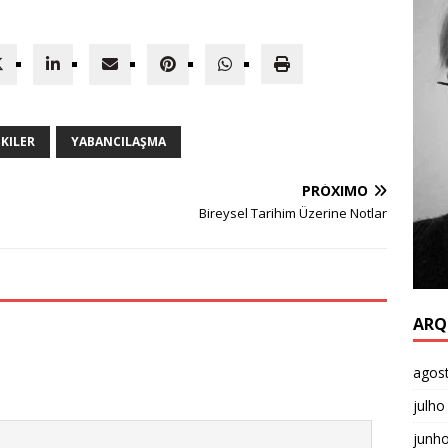
IŞKILER
YABANCILAŞMA
PRÓXIMO
Bireysel Tarihim Üzerine Notlar
ARQ
agos
julho
junh