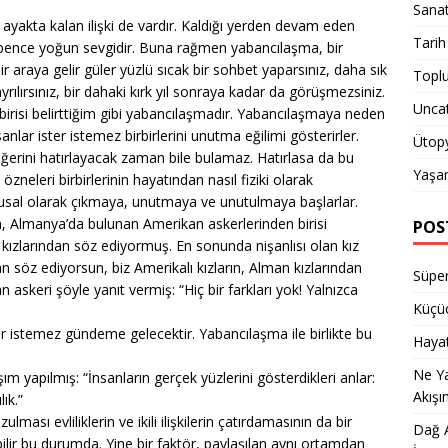
Sana
akta kalan ilişki de vardır. Kaldığı yerden devam eden
Tarih
 ise bence yoğun sevgidir. Buna rağmen yabancılaşma, bir
 bir araya gelir güler yüzlü sıcak bir sohbet yaparsınız, daha sık
Topl
ayrılırsınız, bir dahaki kırk yıl sonraya kadar da görüşmezsiniz.
Unca
n birisi belirttiğim gibi yabancılaşmadır. Yabancılaşmaya neden
anlar ister istemez birbirlerini unutma eğilimi gösterirler.
Ütop
ğerini hatırlayacak zaman bile bulamaz. Hatırlasa da bu
Yaşa
 özneleri birbirlerinin hayatından nasıl fiziki olarak
usal olarak çıkmaya, unutmaya ve unutulmaya başlarlar.
, Almanya’da bulunan Amerikan askerlerinden birisi
POS
 kızlarından söz ediyormuş. En sonunda nişanlısı olan kız
söz ediyorsun, biz Amerikalı kızların, Alman kızlarından
Süper
askeri şöyle yanıt vermiş: “Hiç bir farkları yok! Yalnızca
Küçüc
r istemez gündeme gelecektir. Yabancılaşma ile birlikte bu
Hayat
Ne Y
ım yapılmış: “İnsanların gerçek yüzlerini gösterdikleri anlar:
Akışı
ık.”
ası evliliklerin ve ikili ilişkilerin çatırdamasının da bir
Dağ A
abilir bu durumda. Yine bir faktör, paylaşılan aynı ortamdan