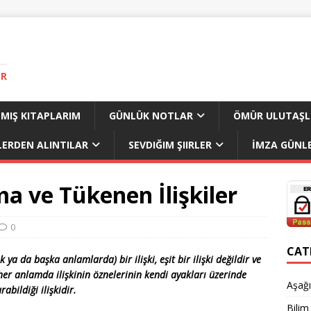
IR
MIŞ KITAPLARIM
GÜNLÜK NOTLAR
ÖMÜR ULUTAŞL
LERDEN ALINTILAR
SEVDIĞIM ŞIIRLER
İMZA GÜNLE
ma ve Tükenen İlişkiler
0
CAT
a da başka anlamlarda) bir ilişki, eşit bir ilişki değildir ve
, her anlamda ilişkinin öznelerinin kendi ayakları üzerinde
Aşağı
rabildiği ilişkidir.
Bilim