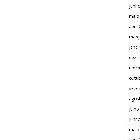
junh
maio
abril
març
janei
deze
nove
outu
sete
agos
julho
junh
maio
abril