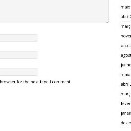
maio
abril
març
nove
outu
agos
junh
maio
 browser for the next time I comment.
abril
març
fever
janei
deze