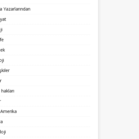
 Yazarlarından
yat
ji
fe
cek
oji
işkiler
r
 hakları
r
 Amerika
a
loji