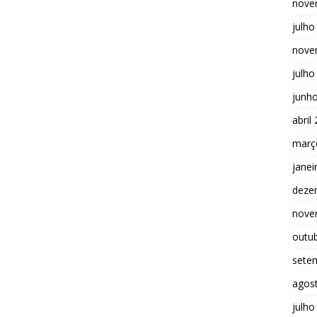
nove
julho
nove
julho
junh
abril
març
janei
deze
nove
outu
sete
agos
julho