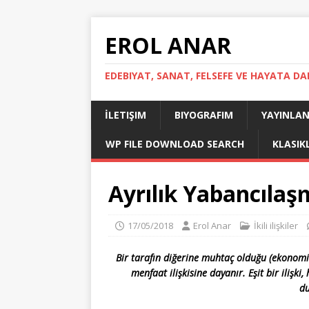
EROL ANAR
EDEBIYAT, SANAT, FELSEFE VE HAYATA DA
İLETIŞIM
BIYOGRAFIM
YAYINLAN
WP FILE DOWNLOAD SEARCH
KLASIK
Ayrılık Yabancılaş
17/05/2018
Erol Anar
İkili ilişkiler
Bir tarafın diğerine muhtaç olduğu (ekonomik y
menfaat ilişkisine dayanır. Eşit bir ilişki
du