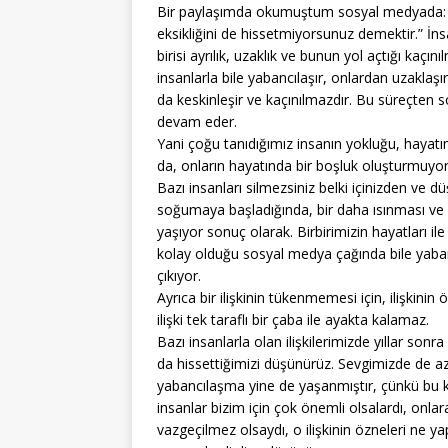
Bir paylaşımda okumuştum sosyal medyada: “E
eksikliğini de hissetmiyorsunuz demektir.” İnsa
birisi ayrılık, uzaklık ve bunun yol açtığı kaç
insanlarla bile yabancılaşır, onlardan uzaklaş
da keskinleşir ve kaçınılmazdır. Bu süreçten s
devam eder.
Yani çoğu tanıdığımız insanın yokluğu, hayat
da, onların hayatında bir boşluk oluşturmuyor
Bazı insanları silmezsiniz belki içinizden ve dü
soğumaya başladığında, bir daha ısınması ve 
yaşıyor sonuç olarak. Birbirimizin hayatları ile
kolay olduğu sosyal medya çağında bile yabanc
çıkıyor.
Ayrıca bir ilişkinin tükenmemesi için, ilişkin
ilişki tek taraflı bir çaba ile ayakta kalamaz.
Bazı insanlarla olan ilişkilerimizde yıllar son
da hissettiğimizi düşünürüz. Sevgimizde de a
yabancılaşma yine de yaşanmıştır, çünkü bu ka
insanlar bizim için çok önemli olsalardı, onlar
vazgeçilmez olsaydı, o ilişkinin özneleri ne yap