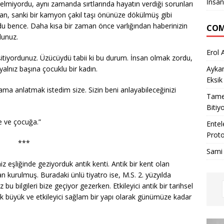
İnsan
 gelmiyordu, aynı zamanda sırtlarında hayatın verdiği sorunları
zaman, sanki bir kamyon çakıl taşı önünüze dökülmüş gibi
u bence. Daha kısa bir zaman önce varlığından haberinizin
COM
dunuz.
Erol 
itiyordunuz. Üzücüydü tabii ki bu durum. İnsan olmak zordu,
alnız başına çocuklu bir kadın.
Ayka
Eksik
 ama anlatmak istedim size. Sizin beni anlayabileceğinizi
Tame
Bitiy
e ve çocuğa.”
Entel
Proto
***
Sami
eşliğinde geziyorduk antik kenti. Antik bir kent olan
n kurulmuş. Buradaki ünlü tiyatro ise, M.S. 2. yüzyılda
u bilgileri bize geçiyor gezerken. Etkileyici antik bir tarihsel
çok büyük ve etkileyici sağlam bir yapı olarak günümüze kadar