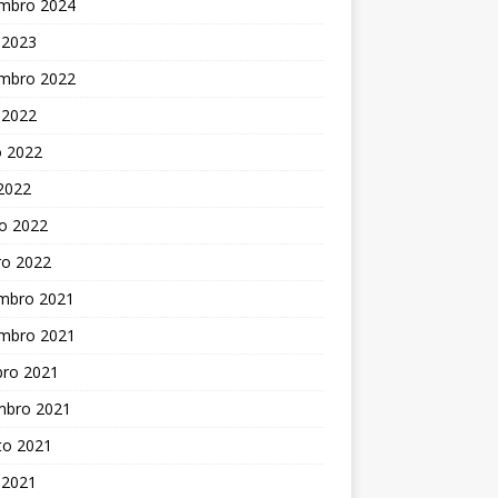
mbro 2024
 2023
mbro 2022
 2022
o 2022
 2022
o 2022
ro 2022
mbro 2021
mbro 2021
bro 2021
mbro 2021
to 2021
 2021