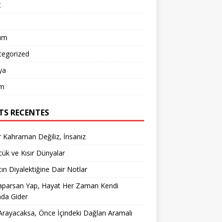
t
um
tegorized
ya
m
TS RECENTES
 Kahraman Değiliz, İnsanız
ük ve Kısır Dünyalar
ın Diyalektiğine Dair Notlar
aparsan Yap, Hayat Her Zaman Kendi
nda Gider
rayacaksa, Önce İçindeki Dağları Aramalı