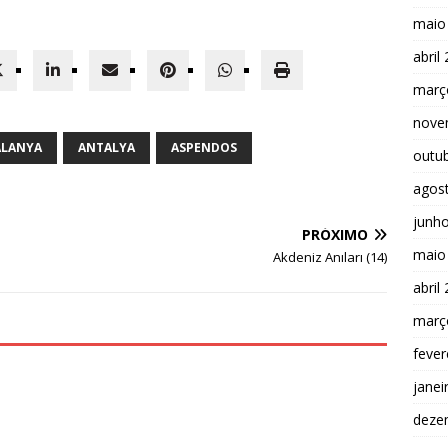
maio
abril
març
nove
ALANYA
ANTALYA
ASPENDOS
outu
agos
junh
PRÓXIMO
maio
Akdeniz Anıları (14)
abril
març
fever
janei
deze