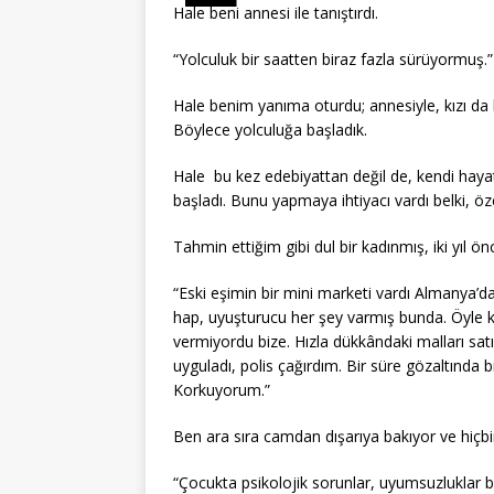
Hale beni annesi ile tanıştırdı.
“Yolculuk bir saatten biraz fazla sürüyormuş.” d
Hale benim yanıma oturdu; annesiyle, kızı da 
Böylece yolculuğa başladık.
Hale bu kez edebiyattan değil de, kendi haya
başladı. Bunu yapmaya ihtiyacı vardı belki, öze
Tahmin ettiğim gibi dul bir kadınmış, iki yıl ön
“Eski eşimin bir mini marketi vardı Almanya
hap, uyuşturucu her şey varmış bunda. Öyle ki
vermiyordu bize. Hızla dükkândaki malları satı
uyguladı, polis çağırdım. Bir süre gözaltında
Korkuyorum.”
Ben ara sıra camdan dışarıya bakıyor ve hiçb
“Çocukta psikolojik sorunlar, uyumsuzluklar 