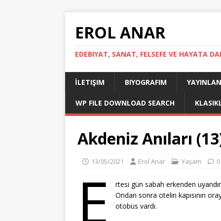
EROL ANAR
EDEBIYAT, SANAT, FELSEFE VE HAYATA DA
İLETIŞIM
BIYOGRAFIM
YAYINLAN
WP FILE DOWNLOAD SEARCH
KLASIK
Akdeniz Anıları (13
13/05/2021
Erol Anar
Yaşam
0
E
rtesi gün sabah erkenden uyandım 
Ondan sonra otelin kapısının oraya
otobüs vardı.