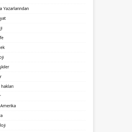
 Yazarlarından
yat
ji
fe
cek
oji
işkiler
r
 hakları
r
 Amerika
a
loji