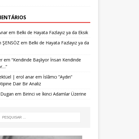
ENTÁRIOS
Anar
em
Belki de Hayata Fazlayız ya da Eksik
n ŞENSÖZ
em
Belki de Hayata Fazlayız ya da
r
em
“Kendinde Başlıyor İnsan Kendinde
or…”
ektüel | erol anar
em
İslâmcı ”Aydın”
tipine Dair Bir Analiz
 Dugan
em
Birinci ve İkinci Adamlar Üzerine