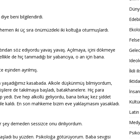
Dünya
iye beni bilgilendirdi.
Edebi
Ekolo
hemen iki üç sıra önümüzdeki iki koltuğa oturmuşlardı.
Felse
tından söz ediyordu yavaş yavaş. Açılmaya, içini dökmeye
Gele
llikle de hiç tanımadığı bir yabancıya, o an için bana.
Ideol
ce eşinden ayrılmış.
İkili il
Iktida
’da yaşadığımız kasabada. Alkole düşkünmüş bilmiyordum,
şilere de takılmaya başladı, batakhanelere. Hiç para
İnsan
p yedi. Eve hep alkollü geliyordu, bana birkaç kez şiddet
Kültü
 bile kaldı. En son mahkeme bizim eve yaklaşmasını yasakladı.
Latin
Medy
ir şey demeden sessizce onu dinliyordum.
Psiko
başladı bu yüzden. Psikoloğa götürüyorum. Baba sevgisi