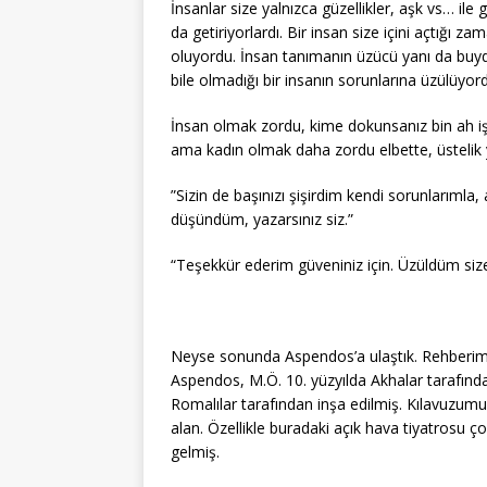
İnsanlar size yalnızca güzellikler, aşk vs… ile
da getiriyorlardı. Bir insan size içini açtığı 
oluyordu. İnsan tanımanın üzücü yanı da buyd
bile olmadığı bir insanın sorunlarına üzülüyor
İnsan olmak zordu, kime dokunsanız bin ah iş
ama kadın olmak daha zordu elbette, üstelik y
”Sizin de başınızı şişirdim kendi sorunlarımla,
düşündüm, yazarsınız siz.”
“Teşekkür ederim güveniniz için. Üzüldüm siz
Neyse sonunda Aspendos’a ulaştık. Rehberimiz 
Aspendos, M.Ö. 10. yüzyılda Akhalar tarafında
Romalılar tarafından inşa edilmiş. Kılavuzumuz b
alan. Özellikle buradaki açık hava tiyatrosu 
gelmiş.