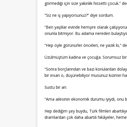
görmediği için size yakınlık hissetti çocuk.” de
“Siz ne iş yapıyorsunuz?” diye sordum.
“Ben yaşlılar evinde hemşire olarak çalışıyor
onunla bitmiyor. Bu adama nereden bulaştıys
“Hep öyle görünürler önceleri, ne yazık ki,” d
Üzülmüştüm kadına ve çocuğa. Sorumsuz bir 
“Sonra borçlarından ve bazı konulardan dolayı 
bir insan o, düşünebiliyor musunuz kızımın hal
Sustu bir an:
“Ama ailesinin ekonomik durumu iyiydi, onu bir 
Hep dediğim şey buydu, Türk filmleri abartılıyd
dramlardan çok daha abartılı hikâyeler, hem