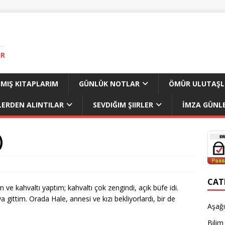
IR
MIŞ KITAPLARIM
GÜNLÜK NOTLAR
ÖMÜR ULUTAŞL
LERDEN ALINTILAR
SEVDIĞIM ŞIIRLER
İMZA GÜNLE
)
CAT
ve kahvaltı yaptım; kahvaltı çok zengindi, açık büfe idi.
 gittim. Orada Hale, annesi ve kızı bekliyorlardı, bir de
Aşağı
Bilim