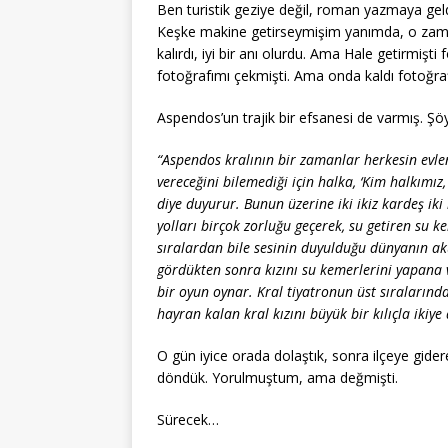
Ben turistik geziye değil, roman yazmaya gel
Keşke makine getirseymişim yanımda, o zam
kalırdı, iyi bir anı olurdu. Ama Hale getirmişt
fotoğrafımı çekmişti. Ama onda kaldı fotoğraf
Aspendos’un trajik bir efsanesi de varmış. Şö
“Aspendos kralının bir zamanlar herkesin evlenm
vereceğini bilemediği için halka, ‘Kim halkımız
diye duyurur. Bunun üzerine iki ikiz kardeş ik
yolları birçok zorluğu geçerek, su getiren su k
sıralardan bile sesinin duyulduğu dünyanın aku
gördükten sonra kızını su kemerlerini yapana
bir oyun oynar. Kral tiyatronun üst sıralarında 
hayran kalan kral kızını büyük bir kılıçla ikiye 
O gün iyice orada dolaştık, sonra ilçeye gid
döndük. Yorulmuştum, ama değmişti.
Sürecek…