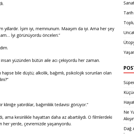
Sana
di.
Tarih
Topl
um yıllardır. İşim iyi, memnunum. Maaşım da iyi. Ama her şey
Unca
am… İyi görünüyordu önceleri.”
Ütop
edim.
Yaşa
insan yüzünden bütün aile acı çekiyordu her zaman.
POS
hapse bile düştü; alkolik, bağımlı, psikolojik sorunları olan
ini?”
Süper
Küçüc
Hayat
kliniğe yatırdılar, bağımlılık tedavisi görüyor.”
Ne Y
ı, ama kesinlikle hayattan daha az abartılıydı. O filmlerdeki
Akışı
en her yerde, çevremizde yaşanıyordu.
Dağ A