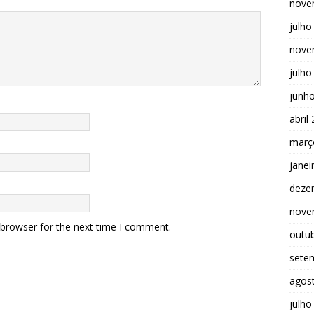
nove
julho
nove
julho
junh
abril
març
janei
deze
nove
 browser for the next time I comment.
outu
sete
agos
julho