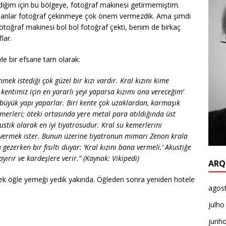
diğim için bu bölgeye, fotoğraf makinesi getirmemiştim.
anlar fotoğraf çekinmeye çok önem vermezdik. Ama şimdi
i fotoğraf makinesi bol bol fotoğraf çekti, benim de birkaç
lar.
yle bir efsane tam olarak:
ek istediği çok güzel bir kızı vardır. Kral kızını kime
, kentimiz için en yararlı şeyi yaparsa kızımı ona vereceğim’
i büyük yapı yaparlar. Biri kente çok uzaklardan, karmaşık
emerleri; öteki ortasında yere metal para atıldığında üst
stik olarak en iyi tiyatrosudur. Kral su kemerlerini
 vermek ister. Bunun üzerine tiyatronun mimarı Zenon krala
gezerken bir fısıltı duyar: ‘Kral kızını bana vermeli.’ Akustiğe
ayırır ve kardeşlere verir.” (Kaynak: Vikipedi)
ARQ
erek öğle yemeği yedik yakında. Öğleden sonra yeniden hotele
agos
julho
junh