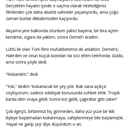
Gerçekten hayatın içinde o saçma olarak nitelediğimiz
filmlerden çok daha abartılı sahneler yaşanıyordu, ama çoğu
zaman bunlar dikkatimizden kaçıyordu.
Akşama yine balkonda oturdum yalnız başıma, bir bira açtım
kendime, sigara da yaktım, sonra Demet’i aradım.
Lütfü ile olan Türk filmi muhabbetimizi de anlattım. Demet’e,
Hale’den ve onun küçük kızından da söz ettim telefonda. Güldü,
ama sonra şöyle dedi:
“Kıskandım.” dedi.
“Yok,” dedim “kıskanacak bir şey yok. Bak sana açıkça
söylüyorum, sadece edebiyat konusunda sohbet ettik. Tropik
barda idim oraya geldi. Sonra kızı geldi, çağırdılar gitti zaten”
Çok ilginçti, birbirimizi hiç görmeden, daha yüz yüze bir ikili
ilişkiye başlamadan kıskanmaya, sahiplenmeye bile başlamıştık.
‘Hayat ne garip şey’ diye düşündüm o an.