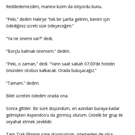
Reddedemezdim, manevi kızım da istiyordu bunu.
“Peki,” dedim Hale’ye “tek bir şartla gelirim, benim için
ödediğiniz ücreti size ödeyeceğim.”
“Ya ne önemi var?” dedi,
“Borçlu kalmak istemem.” dedim.
“Peki, o zaman,” dedi. “Yarın saat sabah 07.00’de hotelin
önünden otobüs kalkacak. Orada buluşacağız.”
“Tamam.” dedim.
Bilet ücretini ödedim orada ona.
Sonra gittiler. Bir süre düşündüm, en azından buraya kadar
gelmişken Aspendos’u da görmüş olurum. Üstelik bir grup ile
seyahat etmek zevklidir.
Tam Türk filminin içine düşmüştüm, istemeden de olsa.