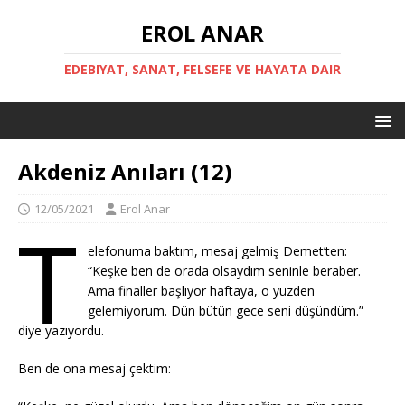
EROL ANAR
EDEBIYAT, SANAT, FELSEFE VE HAYATA DAIR
Akdeniz Anıları (12)
12/05/2021
Erol Anar
T
elefonuma baktım, mesaj gelmiş Demet’ten:
“Keşke ben de orada olsaydım seninle beraber.
Ama finaller başlıyor haftaya, o yüzden
gelemiyorum. Dün bütün gece seni düşündüm.”
diye yazıyordu.
Ben de ona mesaj çektim: