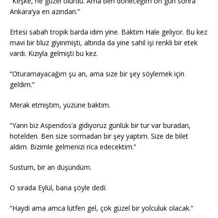
“Keşke, ne güzel olurdu. Ama ben döneceğim on gün sonra
Ankara’ya en azından.”
Ertesi sabah tropik barda idim yine. Baktım Hale geliyor. Bu kez
mavi bir bluz giyinmişti, altında da yine sahil işi renkli bir etek
vardı. Kızıyla gelmişti bu kez.
“Oturamayacağım şu an, ama size bir şey söylemek için
geldim.”
Merak etmiştim, yüzüne baktım.
“Yarın biz Aspendos’a gidiyoruz günlük bir tur var buradan,
hotelden. Ben size sormadan bir şey yaptım. Size de bilet
aldım. Bizimle gelmenizi rica edecektim.”
Sustum, bir an düşündüm.
O sırada Eylül, bana şöyle dedi:
“Haydi ama amca lütfen gel, çok güzel bir yolculuk olacak.”