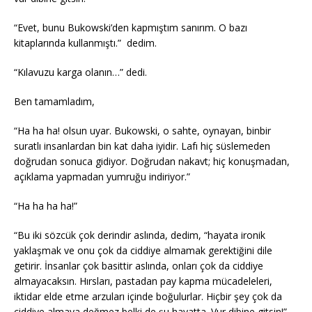
“Evet, bunu Bukowski’den kapmıştım sanırım. O bazı
kitaplarında kullanmıştı.” dedim.
“Kılavuzu karga olanın…” dedi.
Ben tamamladım,
“Ha ha ha! olsun uyar. Bukowski, o sahte, oynayan, binbir
suratlı insanlardan bin kat daha iyidir. Lafı hiç süslemeden
doğrudan sonuca gidiyor. Doğrudan nakavt; hiç konuşmadan,
açıklama yapmadan yumruğu indiriyor.”
“Ha ha ha ha!”
“Bu iki sözcük çok derindir aslında, dedim, “hayata ironik
yaklaşmak ve onu çok da ciddiye almamak gerektiğini dile
getirir. İnsanlar çok basittir aslında, onları çok da ciddiye
almayacaksın. Hırsları, pastadan pay kapma mücadeleleri,
iktidar elde etme arzuları içinde boğulurlar. Hiçbir şey çok da
ciddiye almaya değmez belki de şu hayatta. Vur dibine gitsin!”