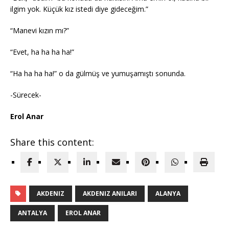
ilgim yok. Küçük kız istedi diye gideceğim.”
“Manevi kızın mı?”
“Evet, ha ha ha ha!”
“Ha ha ha ha!” o da gülmüş ve yumuşamıştı sonunda.
-Sürecek-
Erol Anar
Share this content:
AKDENIZ
AKDENIZ ANILARI
ALANYA
ANTALYA
EROL ANAR