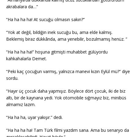
akrabalara da…”
“Ha ha ha ha! At sucuğu olmasın sakın?”
“Yok at değil, bildiğin inek sucuğu bu, ama elde kalmış.
Beklemiş biraz dükkânda, ama yenebilir, bozulmamış henüz. ”
“Ha ha ha ha!” hoşuna gitmişti muhabbet gülüyordu
kahkahalarla Demet.
“Peki kaç çocuğun varmış, yalnızca manevi kızın Eylül mü?” diye
sordu.
“Hayır üç çocuk daha yapmışız. Böylece dört çocuk, iki de biz
altı, bir de kaynana yedi. Yok otomobile sığmayız biz, minibüs
almamız lazım.
“Ha ha ha, uyar yakışır.” dedi.
“Ha ha ha ha! Tam Türk filmi yazdım sana. Ama bu senaryo da
gerçekleşebilirdi. Hayat böyle.”