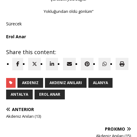
Yokluğundan öldü gönlüm”
Sürecek
Erol Anar
Share this content:
AKDENIZ
AKDENIZ ANILARI
ALANYA
ANTALYA
EROL ANAR
ANTERIOR
Akdeniz Anıları (13)
PRÓXIMO
Akdeniz Anıları (15)