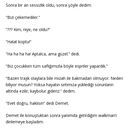
Sonra bir an sessizlik oldu, sonra şöyle dedim:
“Bizi çekemediler.”
“??? Kim, niye, ne oldu?”
“Halat koptu!”
“Ha ha ha ha! Aptalca, ama güzel.” dedi.
“Biz çocukken tüm saflığımızla böyle espriler yapardık.”
“Bazen trajik olaylara bile mizah ile bakmadan olmuyor. Neden
biliyor musun? Yoksa hayatın sırtımıza yüklediği sorunların
altında ezilir, kaybolur gideriz.” dedim.
“Evet doğru, haklısın” dedi Demet.
Demet ile konuştuktan sonra yanımda getirdiğim walkman’i
dinlemeye başladım.