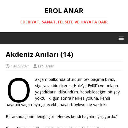
EROL ANAR
EDEBIYAT, SANAT, FELSEFE VE HAYATA DAIR
Akdeniz Anıları (14)
14/05/2021
Erol Anar
O
akşam balkonda oturdum tek başıma biraz,
sigara ve bira içerek. Hale’yi, Eylül’ü ve onların
yaşadıklarını düşündüm. Yapabileceğim bir şey
yoktu. İki gün sonra herkes yoluna, kendi
hayatını yaşamaya gidecekti, hayat böyleydi ne yazık ki.
Bir arkadaşımın dediği gibi: “Herkes kendi hayatını yaşıyordu.”