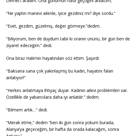
Demet’i aradım. Ona günümün nasıl geçtiğini anlattım;
“Ne yaptın manevi ailenle, iyice gezdiniz mi? diye sordu.”
“Evet, gezdim, güzelmiş, değer görmeye.”dedim.
“Biliyorum, ben de duydum tabii ki oranın ününü, bir gün ben de
ziyaret edeceğim.” dedi.
Ona biraz Hale’nin hayatından söz ettim. Şaşırdı:
“Baksana sana çok yakınlaşmış bu kadın, hayatını falan
anlatıyor!”
“Herkes anlatmaya ihtiyaç duyar. Kadının ailevi problemleri var.
Özellikle de yabancılara daha iyi anlatılır.” dedim.
“Bilmem artık…” dedi.
“Merak etme,” dedim “ben iki gün sonra yokum burada,
Alanya’ya geçeceğim, bir hafta da orada kalacağım, sonra
Ankara.”