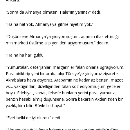
“Sonra da Almanya olmasın, Hale’nin yanına?” dedi.
“Ha ha ha! Yok, Almanya’ya gitme niyetim yok.”
“Düşünsene Almanya’ya gidiyormuşum, adamın iflas ettirdiği
minimarketi üstüme alıp yeniden açıyormuşum.” dedim.
“Ha ha ha ha!” güldü.
“Yumurtalar, deterjanlar, margarinler falan onlarla uğraşıyorum.
Para biriktirip yeni bir araba alıp Türkiye’ye gidiyoruz ziyarete.
Akrabalara hava atıyoruz. Arabamın ne kadar az benzin, mazot
vs… yaktığından, dizelliğinden falan söz ediyormuşum geceler
boyu. Edebiyat, sanat, felsefe bunların yerini para, yumurta,
benzin hesabı almış düşünsene. Sonra bakarsın Akdeniz’den bir
yazlık, kim bilir. Böyle bir hayat.”
“Evet belki de iyi olurdu.” dedi.
“Almanya’da dükkânda kalmış ucuz sucuklardan götürürdüm