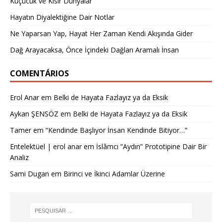
Küçücük ve Kısır Dünyalar
Hayatın Diyalektiğine Dair Notlar
Ne Yaparsan Yap, Hayat Her Zaman Kendi Akışında Gider
Dağ Arayacaksa, Önce İçindeki Dağları Aramalı İnsan
COMENTÁRIOS
Erol Anar
em
Belki de Hayata Fazlayız ya da Eksik
Aykan ŞENSÖZ
em
Belki de Hayata Fazlayız ya da Eksik
Tamer
em
“Kendinde Başlıyor İnsan Kendinde Bitiyor…”
Entelektüel | erol anar
em
İslâmcı ”Aydın” Prototipine Dair Bir
Analiz
Sami Dugan
em
Birinci ve İkinci Adamlar Üzerine