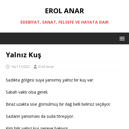
EROL ANAR
EDEBIYAT, SANAT, FELSEFE VE HAYATA DAIR
Yalnız Kuş
16/11/2022
Erol Anar
Sazlıkta gölgesi suya yansımış yalnız bir kuş var.
Sabah vakti olsa gerek.
Biraz uzakta sise gömülmüş bir dağ belli belirsiz seçiliyor.
Sazların yansıması da suda titreşiyor.
Kim bilir yalnız kuş nereye bakıyor…