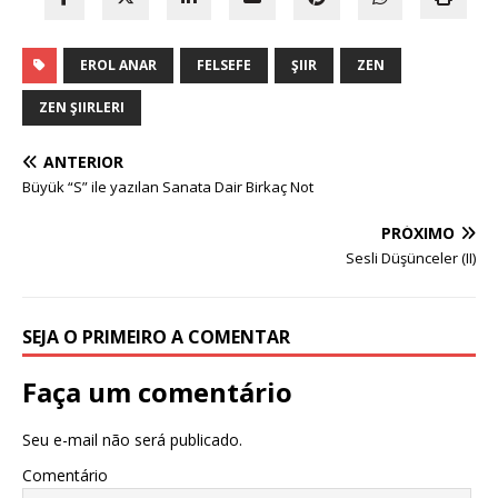
EROL ANAR
FELSEFE
ŞIIR
ZEN
ZEN ŞIIRLERI
ANTERIOR
Büyük “S” ile yazılan Sanata Dair Birkaç Not
PRÓXIMO
Sesli Düşünceler (II)
SEJA O PRIMEIRO A COMENTAR
Faça um comentário
Seu e-mail não será publicado.
Comentário