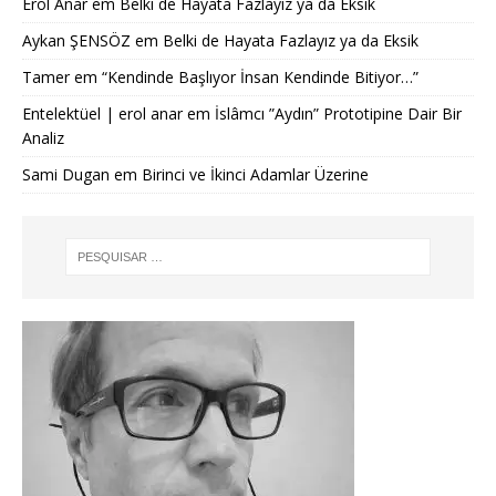
Erol Anar
em
Belki de Hayata Fazlayız ya da Eksik
Aykan ŞENSÖZ
em
Belki de Hayata Fazlayız ya da Eksik
Tamer
em
“Kendinde Başlıyor İnsan Kendinde Bitiyor…”
Entelektüel | erol anar
em
İslâmcı ”Aydın” Prototipine Dair Bir
Analiz
Sami Dugan
em
Birinci ve İkinci Adamlar Üzerine