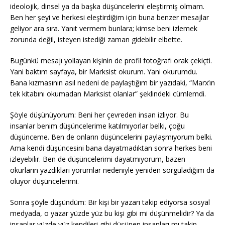
ideolojik, dinsel ya da başka düşüncelerini eleştirmiş olmam.
Ben her şeyi ve herkesi eleştirdiğim için buna benzer mesajlar
geliyor ara sıra. Yanıt vermem bunlara; kimse beni izlemek
zorunda değil, isteyen istediği zaman gidebilir elbette.
Bugünkü mesajı yollayan kişinin de profil fotoğrafı orak çekiçti.
Yani baktım sayfaya, bir Marksist okurum. Yani okurumdu.
Bana kızmasının asıl nedeni de paylaştığım bir yazıdaki, “Marx’ın
tek kitabını okumadan Marksist olanlar” şeklindeki cümlemdi.
Şöyle düşünüyorum: Beni her çevreden insan izliyor. Bu
insanlar benim düşüncelerime katılmıyorlar belki, çoğu
düşünceme. Ben de onların düşüncelerini paylaşmıyorum belki.
Ama kendi düşüncesini bana dayatmadıktan sonra herkes beni
izleyebilir. Ben de düşüncelerimi dayatmıyorum, bazen
okurların yazdıkları yorumlar nedeniyle yeniden sorguladığım da
oluyor düşüncelerimi.
Sonra şöyle düşündüm: Bir kişi bir yazarı takip ediyorsa sosyal
medyada, o yazar yüzde yüz bu kişi gibi mi düşünmelidir? Ya da
insanlar yüzde yüz kendileri gibi düşünen insanları mı takip