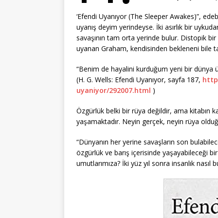
‘Efendi Uyanıyor (The Sleeper Awakes)”, edebiya
uyanış deyim yerindeyse. İki asırlık bir uykudan
savaşının tam orta yerinde bulur. Distopik bi
uyanan Graham, kendisinden bekleneni bile ta
“Benim de hayalini kurduğum yeni bir dünya 
(H. G. Wells: Efendi Uyanıyor, sayfa 187,
http
uyaniyor/292007.html
)
Özgürlük belki bir rüya değildir, ama kitabı
yaşamaktadır. Neyin gerçek, neyin rüya olduğu 
“Dünyanın her yerine savaşların son bulabile
özgürlük ve barış içerisinde yaşayabileceği b
umutlarımıza? İki yüz yıl sonra insanlık nasıl 