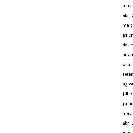
maio
abril
març
janei
deze
nove
outu
sete
agos
julho
junh
maio
abril
març