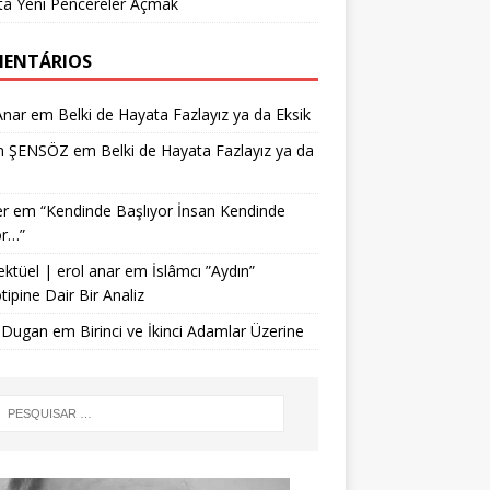
ta Yeni Pencereler Açmak
ENTÁRIOS
Anar
em
Belki de Hayata Fazlayız ya da Eksik
n ŞENSÖZ
em
Belki de Hayata Fazlayız ya da
r
em
“Kendinde Başlıyor İnsan Kendinde
or…”
ektüel | erol anar
em
İslâmcı ”Aydın”
tipine Dair Bir Analiz
 Dugan
em
Birinci ve İkinci Adamlar Üzerine