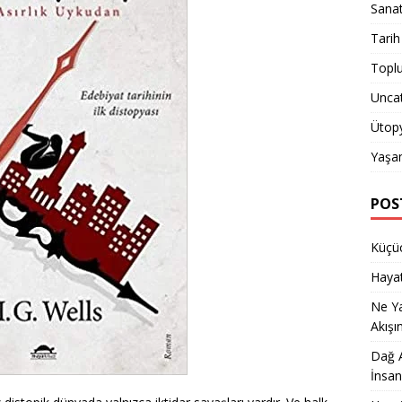
Sana
Tarih
Topl
Unca
Ütop
Yaşa
POS
Küçüc
Hayat
Ne Y
Akışı
Dağ A
İnsan