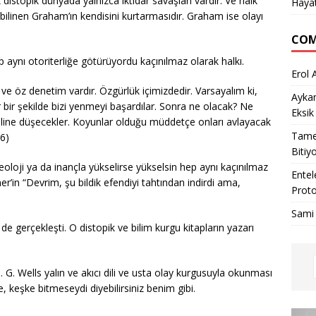
topik dünyada yalnızca iktidar savaşları vardır. Ve halk
Haya
bilinen Graham’ın kendisini kurtarmasıdır. Graham ise olayı
COM
 aynı otoriterliğe götürüyordu kaçınılmaz olarak halkı.
Erol 
k ve öz denetim vardır. Özgürlük içimizdedir. Varsayalım ki,
Ayka
bir şekilde bizi yenmeyi başardılar. Sonra ne olacak? Ne
Eksik
 eline düşecekler. Koyunlar olduğu müddetçe onları avlayacak
Tame
96)
Bitiy
eoloji ya da inançla yükselirse yükselsin hep aynı kaçınılmaz
Entel
ner’in “Devrim, şu bildik efendiyi tahtından indirdi ama,
Proto
Sami
 de gerçekleşti. O distopik ve bilim kurgu kitapların yazarı
. G. Wells yalın ve akıcı dili ve usta olay kurgusuyla okunması
e, keşke bitmeseydi diyebilirsiniz benim gibi.