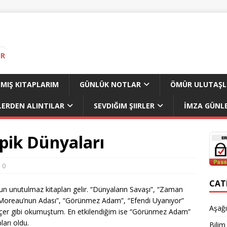
IR
MIŞ KITAPLARIM
GÜNLÜK NOTLAR
ÖMÜR ULUTAŞL
LERDEN ALINTILAR
SEVDIĞIM ŞIIRLER
İMZA GÜNLE
opik Dünyaları
0
CAT
un unutulmaz kitapları gelir. “Dünyaların Savaşı”, “Zaman
 Moreau’nun Adası”, “Görünmez Adam”, “Efendi Uyanıyor”
Aşağı
içer gibi okumuştum. En etkilendiğim ise “Görünmez Adam”
ları oldu.
Bilim