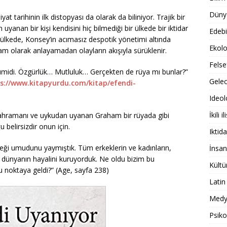
Dünya
t tarihinin ilk distopyası da olarak da biliniyor. Trajik bir
 uyanan bir kişi kendisini hiç bilmediği bir ülkede bir iktidar
Edebi
r ülkede, Konsey’in acımasız despotik yönetimi altında
Ekolo
m olarak anlayamadan olayların akışıyla sürüklenir.
Felse
ümidi. Özgürlük… Mutluluk… Gerçekten de rüya mı bunlar?”
Gele
s://www.kitapyurdu.com/kitap/efendi-
Ideol
İkili il
n kahramanı ve uykudan uyanan Graham bir rüyada gibi
belirsizdir onun için.
Iktida
ceği umudunu yaymıştık. Tüm erkeklerin ve kadınların,
İnsan
ir dünyanın hayalini kuruyorduk. Ne oldu bizim bu
Kültü
bu noktaya geldi?” (Age, sayfa 238)
Latin
Medy
Psiko