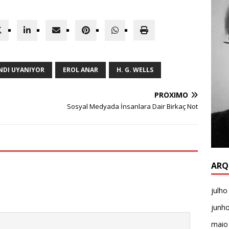
NDI UYANIYOR
EROL ANAR
H. G. WELLS
PRÓXIMO
Sosyal Medyada İnsanlara Dair Birkaç Not
ARQ
julho
junh
maio