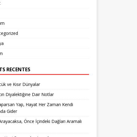
t
um
tegorized
ya
m
TS RECENTES
ük ve Kısır Dünyalar
ın Diyalektiğine Dair Notlar
aparsan Yap, Hayat Her Zaman Kendi
nda Gider
rayacaksa, Önce İçindeki Dağları Aramalı