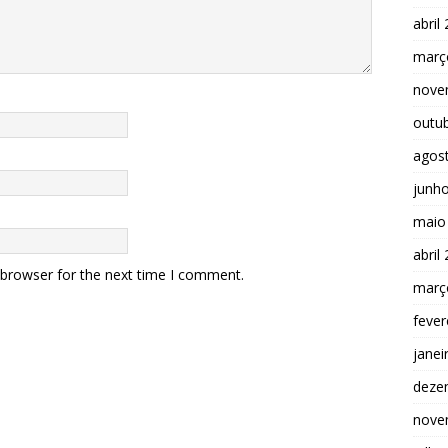
abril
març
nove
outu
agos
junh
maio
abril
 browser for the next time I comment.
març
fever
janei
deze
nove