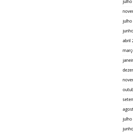
julho
nove
julho
junh
abril
març
janei
deze
nove
outu
sete
agos
julho
junh