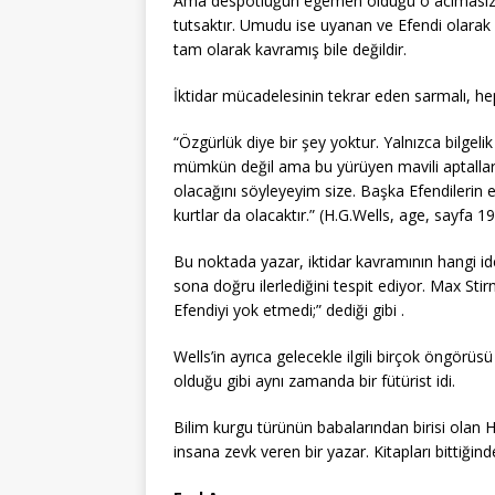
Ama despotluğun egemen olduğu o acımasız dis
tutsaktır. Umudu ise uyanan ve Efendi olarak 
tam olarak kavramış bile değildir.
İktidar mücadelesinin tekrar eden sarmalı, hep
“Özgürlük diye bir şey yoktur. Yalnızca bilgeli
mümkün değil ama bu yürüyen mavili aptallar 
olacağını söyleyeyim size. Başka Efendilerin
kurtlar da olacaktır.” (H.G.Wells, age, sayfa 1
Bu noktada yazar, iktidar kavramının hangi id
sona doğru ilerlediğini tespit ediyor. Max Stir
Efendiyi yok etmedi;” dediği gibi .
Wells’in ayrıca gelecekle ilgili birçok öngörüsü
olduğu gibi aynı zamanda bir fütürist idi.
Bilim kurgu türünün babalarından birisi olan H
insana zevk veren bir yazar. Kitapları bittiğind