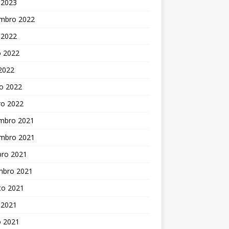
 2023
mbro 2022
 2022
o 2022
 2022
o 2022
ro 2022
mbro 2021
mbro 2021
bro 2021
mbro 2021
to 2021
 2021
o 2021