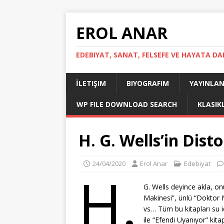
EROL ANAR
EDEBIYAT, SANAT, FELSEFE VE HAYATA DA
İLETIŞIM
BIYOGRAFIM
YAYINLAN
WP FILE DOWNLOAD SEARCH
KLASIK
H. G. Wells’in Dist
24/04/2020
Erol Anar
Edebiyat
H.
G. Wells deyince akla, on
Makinesi”, ünlü “Doktor
vs… Tüm bu kitapları su 
ile “Efendi Uyanıyor” kitap