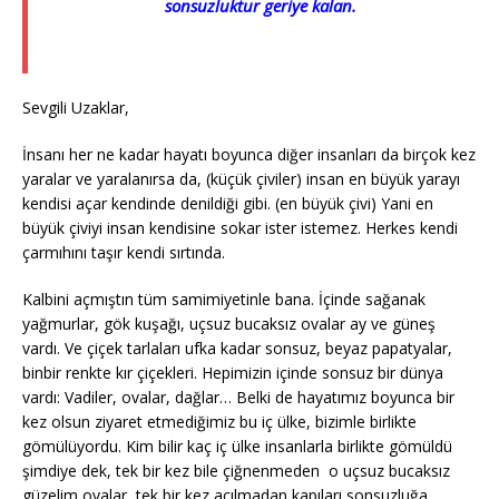
sonsuzluktur geriye kalan.
Sevgili Uzaklar,
İnsanı her ne kadar hayatı boyunca diğer insanları da birçok kez
yaralar ve yaralanırsa da, (küçük çiviler) insan en büyük yarayı
kendisi açar kendinde denildiği gibi. (en büyük çivi) Yani en
büyük çiviyi insan kendisine sokar ister istemez. Herkes kendi
çarmıhını taşır kendi sırtında.
Kalbini açmıştın tüm samimiyetinle bana. İçinde sağanak
yağmurlar, gök kuşağı, uçsuz bucaksız ovalar ay ve güneş
vardı. Ve çiçek tarlaları ufka kadar sonsuz, beyaz papatyalar,
binbir renkte kır çiçekleri. Hepimizin içinde sonsuz bir dünya
vardı: Vadiler, ovalar, dağlar… Belki de hayatımız boyunca bir
kez olsun ziyaret etmediğimiz bu iç ülke, bizimle birlikte
gömülüyordu. Kim bilir kaç iç ülke insanlarla birlikte gömüldü
şimdiye dek, tek bir kez bile çiğnenmeden o uçsuz bucaksız
güzelim ovalar, tek bir kez açılmadan kapıları sonsuzluğa.