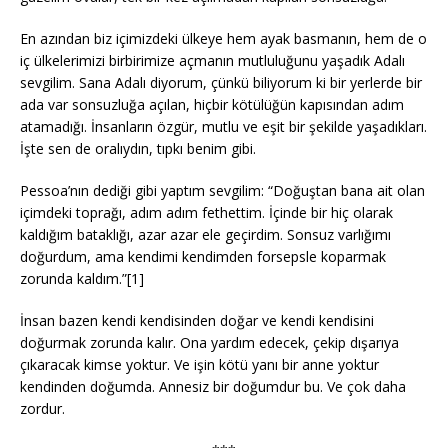
En azından biz içimizdeki ülkeye hem ayak basmanın, hem de o
iç ülkelerimizi birbirimize açmanın mutluluğunu yaşadık Adalı
sevgilim. Sana Adalı diyorum, çünkü biliyorum ki bir yerlerde bir
ada var sonsuzluğa açılan, hiçbir kötülüğün kapısından adım
atamadığı. İnsanların özgür, mutlu ve eşit bir şekilde yaşadıkları.
İşte sen de oralıydın, tıpkı benim gibi.
Pessoa’nın dediği gibi yaptım sevgilim: “Doğuştan bana ait olan
içimdeki toprağı, adım adım fethettim. İçinde bir hiç olarak
kaldığım bataklığı, azar azar ele geçirdim. Sonsuz varlığımı
doğurdum, ama kendimi kendimden forsepsle koparmak
zorunda kaldım.”[1]
İnsan bazen kendi kendisinden doğar ve kendi kendisini
doğurmak zorunda kalır. Ona yardım edecek, çekip dışarıya
çıkaracak kimse yoktur. Ve işin kötü yanı bir anne yoktur
kendinden doğumda. Annesiz bir doğumdur bu. Ve çok daha
zordur.