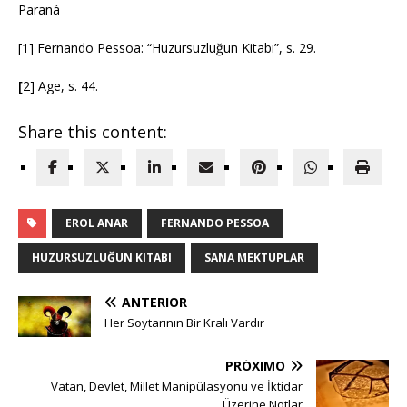
Paraná
[1] Fernando Pessoa: “Huzursuzluğun Kitabı”, s. 29.
[
2] Age, s. 44.
Share this content:
EROL ANAR
FERNANDO PESSOA
HUZURSUZLUĞUN KITABI
SANA MEKTUPLAR
ANTERIOR
Her Soytarının Bir Kralı Vardır
PRÓXIMO
Vatan, Devlet, Millet Manipülasyonu ve İktidar
Üzerine Notlar