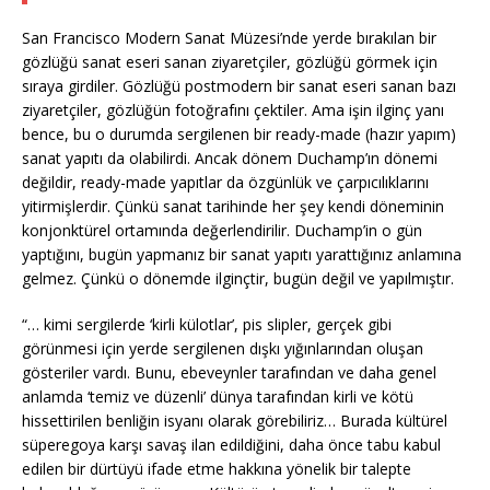
San Francisco Modern Sanat Müzesi’nde yerde bırakılan bir
gözlüğü sanat eseri sanan ziyaretçiler, gözlüğü görmek için
sıraya girdiler. Gözlüğü postmodern bir sanat eseri sanan bazı
ziyaretçiler, gözlüğün fotoğrafını çektiler. Ama işin ilginç yanı
bence, bu o durumda sergilenen bir ready-made (hazır yapım)
sanat yapıtı da olabilirdi. Ancak dönem Duchamp’ın dönemi
değildir, ready-made yapıtlar da özgünlük ve çarpıcılıklarını
yitirmişlerdir. Çünkü sanat tarihinde her şey kendi döneminin
konjonktürel ortamında değerlendirilir. Duchamp’in o gün
yaptığını, bugün yapmanız bir sanat yapıtı yarattığınız anlamına
gelmez. Çünkü o dönemde ilginçtir, bugün değil ve yapılmıştır.
“… kimi sergilerde ‘kirli külotlar’, pis slipler, gerçek gibi
görünmesi için yerde sergilenen dışkı yığınlarından oluşan
gösteriler vardı. Bunu, ebeveynler tarafından ve daha genel
anlamda ‘temiz ve düzenli’ dünya tarafından kirli ve kötü
hissettirilen benliğin isyanı olarak görebiliriz… Burada kültürel
süperegoya karşı savaş ilan edildiğini, daha önce tabu kabul
edilen bir dürtüyü ifade etme hakkına yönelik bir talepte