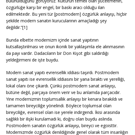
bulunulduğunu görüyoruz. Kültürün temeli olan yüceltmenin,
özgürlüğe karşı bir engel, bir baskı aracı olduğu ilan
edilmektedir. Bu yeni tür [postmodern] özgürlük anlayışı, hiçbir
şekilde modern sanatın kurucularının amaçladığı şey
değildir.”[1]
Bunda elbette modernizm içinde sanat yapıtının
kutsallaştırılması ve onun ikonik bir yaklaşımla ele alınmasının
da payı vardır. Dadacıların bir Don Kişot gibi saldırdığı
yeldeğirmeni de işte buydu.
Modern sanat yapıtı evrensellik iddiası taşırdı. Postmodern
sanat yapıtı ise evrensellik iddiasını bir yana bıraktı ve yerelliği,
lokal olanı öne çıkardı. Çünkü postmodern sanat anlayışı,
bütüne değil, parçaya önem verir ve bu anlamda parçacıdır.
Yine modernizmin toplumsallık anlayışı bir kenara bırakıldı ve
tamamen bireyciliğe yönelindi. Böylece toplumsal olan
bireyciliğe, evrensel olan ise yerele indirgendi. İkisi arasında
sağlıklı bir ilişki kurulamadı ki, doğru olan buydu aslında.
Postmodern sanatın özgürlük anlayışı, bireyci ve egoisttir.
Modernizmde özgürlük denildiğinde genel olarak tüm insanlığın