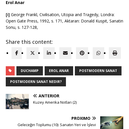
Erol Anar
[i]
George Frankl, Civilisation, Utopia and Tragedy, Londra:
Open Gate Press, 1992, s. 171, Aktaran: Donald Kuspit, Sanatin
Sonu, s. 127-128,
Share this content:
DUCHAMP
EROL ANAR
POSTMODERN SANAT
POSTMODERN SANAT NEDIR?
ANTERIOR
Kuzey Amerika Notları (2)
PRÓXIMO
Geleceğin Toplumu (10): Sanatın Yeri ve İşlevi