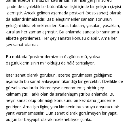
Sanat elbette sınırsız bir kavramdır. Tarihsel gelişim süreci
içinde de diyalektik bir bütünlük ve ilişki içinde bir gelişim çizgisi
izlemiştir. Ancak gelinen aşamada post-art (post-sanat) olarak
da adlandırılmaktadır. Bazı eleştirmenler sanatın sonunun
geldiğini iddia etmektedirler. Sanat tabuları, yasaları, yasakları,
kuralları her zaman aşmıştır. Bu anlamda sanata bir sınırlama
elbette getirilemez. Her şey sanatın konusu olabilir. Ama her
şey sanat olamaz.
Bu noktada “postmodernizmin özgürlük mü, yoksa
özgürlüklerin sınırı mı” olduğu da
hâlâ
tartışılıyor.
İster sanat olarak görülsün, isterse görülmesin geldiğimiz
aşamada bu sanat anlayışının tıkandığı bir gerçektir. Özellikle de
görsel sanatlarda. Neredeyse denenmemiş hiçbir şey
kalmamıştır. Farklı olan da sıradanlaşmıştır bu anlamda. Bu
neyin sanat olup olmadığı konusunu bir kez daha gündeme
getiriyor. Ama işin ilginç yanı kimsenin bu soruya doyurucu bir
yanıt verememesidir. Dün sanat olarak görülmeyen bir yapıt,
bugün bir başyapıt olarak nitelenebiliyor çünkü.