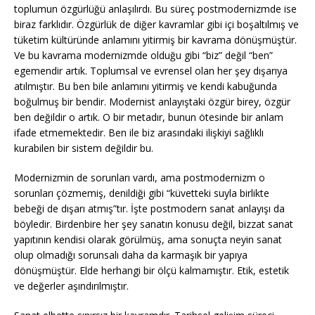
toplumun özgürlüğü anlaşılırdı. Bu süreç postmodernizmde ise
biraz farklıdır. Özgürlük de diğer kavramlar gibi içi boşaltılmış ve
tüketim kültüründe anlamını yitirmiş bir kavrama dönüşmüştür.
Ve bu kavrama modernizmde olduğu gibi “biz” değil “ben”
egemendir artık. Toplumsal ve evrensel olan her şey dışarıya
atılmıştır. Bu ben bile anlamını yitirmiş ve kendi kabuğunda
boğulmuş bir bendir. Modernist anlayıştaki özgür birey, özgür
ben değildir o artık. O bir metadır, bunun ötesinde bir anlam
ifade etmemektedir. Ben ile biz arasındaki ilişkiyi sağlıklı
kurabilen bir sistem değildir bu.
Modernizmin de sorunları vardı, ama postmodernizm o
sorunları çözmemiş, denildiği gibi “küvetteki suyla birlikte
bebeği de dışarı atmış”tır. İşte postmodern sanat anlayışı da
böyledir. Birdenbire her şey sanatın konusu değil, bizzat sanat
yapıtının kendisi olarak görülmüş, ama sonuçta neyin sanat
olup olmadığı sorunsalı daha da karmaşık bir yapıya
dönüşmüştür. Elde herhangi bir ölçü kalmamıştır. Etik, estetik
ve değerler aşındırılmıştır.