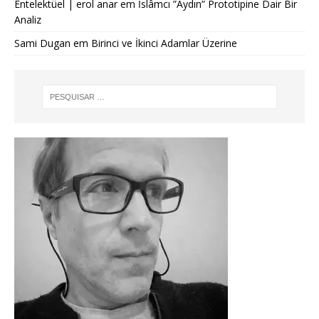
Entelektüel | erol anar
em
İslâmcı ”Aydın” Prototipine Dair Bir
Analiz
Sami Dugan
em
Birinci ve İkinci Adamlar Üzerine