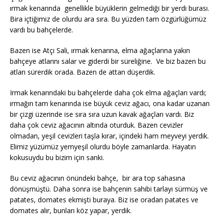
ırmak kenarında genellikle büyüklerin gelmediği bir yerdi burası.
Bira içtiğimiz de olurdu ara sıra. Bu yüzden tam özgürlüğümüz
vardı bu bahçelerde.
Bazen ise Atçı Sali, ırmak kenarına, elma ağaçlarına yakın
bahçeye atlarını salar ve giderdi bir süreliğine. Ve biz bazen bu
atları sürerdik orada. Bazen de attan düşerdik.
Irmak kenarındaki bu bahçelerde daha çok elma ağaçları vardı;
ırmağın tam kenarında ise büyük ceviz ağacı, ona kadar uzanan
bir çizgi üzerinde ise sıra sıra uzun kavak ağaçları vardı. Biz
daha çok ceviz ağacının altında oturduk. Bazen cevizler
olmadan, yeşil cevizleri taşla kırar, içindeki ham meyveyi yerdik.
Elimiz yüzümüz yemyeşil olurdu böyle zamanlarda. Hayatın
kokusuydu bu bizim için sanki.
Bu ceviz ağacının önündeki bahçe, bir ara top sahasına
dönüşmüştü. Daha sonra ise bahçenin sahibi tarlayı sürmüş ve
patates, domates ekmişti buraya. Biz ise oradan patates ve
domates alır, bunları köz yapar, yerdik.