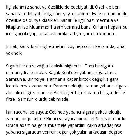
İlgi alanımız sanat ve özellikle de edebiyat idi. Özellikle ben
sanat ve edebiyat ile ilgili her şeyi okurdum. Evde roman boldu,
özellikle de dünya klasikleri. Sanat ile ilgili bazı mecmua ve
kitapları ise Muammer halam vermişti bana. Onların hepsini su
içer gibi okuyup, arkadaşlarımla tartışmıştım bu konuda.
Irmak, sanki bizim öğretmenimizdi, hep onun kenarında, ona
yakındık.
Sigara ise en sevdiğimiz alışkanlığımızdı. Tam bir sigara
uzmanıydık o sıralar. Kaçak Kent’den yabancı sigaralara,
Samsun’a, Birinci’ye, Harman’a kadar birçok değişik sigara
içerdik ırmak kenarında. Paramız olduğu zaman yabancı sigara
alır, olmadığı zaman ise Birinci içerdik; ortalama bir günde ise
filtreli Samsun olurdu cebimizde.
İşin raconu ise şuydu: Cebinde yabancı sigara paketi olduğu
zaman, bir paket de Birinci ve ayrıca bir paket Samsun olurdu.
Orada adamına göre muamele yapardın: Yakın arkadaşınsa
yabancı sigaradan verirdin, eğer çok yakın arkadaşın değilse