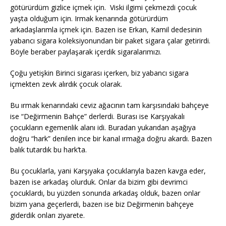
götürürdüm gizlice içmek için. Viski ilgimi çekmezdi çocuk
yaşta olduğum için. Irmak kenarında götürürdüm
arkadaşlarımla içmek için. Bazen ise Erkan, Kamil dedesinin
yabancı sigara koleksiyonundan bir paket sigara çalar getirirdi.
Böyle beraber paylaşarak içerdik sigaralarımızı.
Çoğu yetişkin Birinci sigarası içerken, biz yabancı sigara
içmekten zevk alırdık çocuk olarak.
Bu ırmak kenarındaki ceviz ağacının tam karşısındaki bahçeye
ise “Değirmenin Bahçe” derlerdi. Burası ise Karşıyakalı
çocukların egemenlik alanı idi. Buradan yukarıdan aşağıya
doğru “hark” denilen ince bir kanal ırmağa doğru akardı. Bazen
balık tutardık bu hark’ta.
Bu çocuklarla, yani Karşıyaka çocuklarıyla bazen kavga eder,
bazen ise arkadaş olurduk. Onlar da bizim gibi devrimci
çocuklardı, bu yüzden sonunda arkadaş olduk, bazen onlar
bizim yana geçerlerdi, bazen ise biz Değirmenin bahçeye
giderdik onları ziyarete.