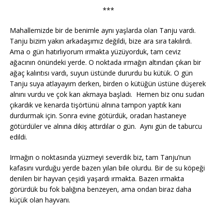
***
Mahallemizde bir de benimle aynı yaşlarda olan Tanju vardı.
Tanju bizim yakın arkadaşımız değildi, bize ara sıra takılırdı.
Ama o gün hatırlıyorum ırmakta yüzüyorduk, tam ceviz
ağacının önündeki yerde. O noktada ırmağın altından çıkan bir
ağaç kalıntısı vardı, suyun üstünde dururdu bu kütük. O gün
Tanju suya atlayayım derken, birden o kütüğün üstüne düşerek
alnını vurdu ve çok kan akmaya başladı. Hemen biz onu sudan
çıkardık ve kenarda tişörtünü alnına tampon yaptık kanı
durdurmak için. Sonra evine götürdük, oradan hastaneye
götürdüler ve alnına dikiş attırdılar o gün. Aynı gün de taburcu
edildi.
Irmağın o noktasında yüzmeyi severdik biz, tam Tanju’nun
kafasını vurduğu yerde bazen yılan bile olurdu. Bir de su köpeği
denilen bir hayvan çeşidi yaşardı ırmakta. Bazen ırmakta
görürdük bu fok balığına benzeyen, ama ondan biraz daha
küçük olan hayvanı.