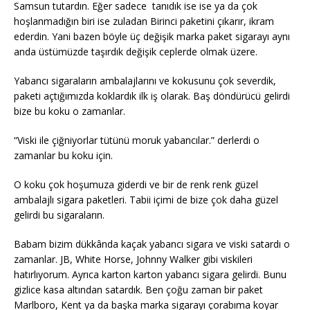
Samsun tutardın. Eğer sadece tanıdık ise ise ya da çok
hoşlanmadığın biri ise zuladan Birinci paketini çıkarır, ikram
ederdin. Yani bazen böyle üç değişik marka paket sigarayı aynı
anda üstümüzde taşırdık değişik ceplerde olmak üzere.
Yabancı sigaraların ambalajlarını ve kokusunu çok severdik,
paketi açtığımızda koklardık ilk iş olarak. Baş döndürücü gelirdi
bize bu koku o zamanlar.
“Viski ile çiğniyorlar tütünü moruk yabancılar.” derlerdi o
zamanlar bu koku için.
O koku çok hoşumuza giderdi ve bir de renk renk güzel
ambalajlı sigara paketleri. Tabii içimi de bize çok daha güzel
gelirdi bu sigaraların.
Babam bizim dükkânda kaçak yabancı sigara ve viski satardı o
zamanlar. JB, White Horse, Johnny Walker gibi viskileri
hatırlıyorum. Ayrıca karton karton yabancı sigara gelirdi. Bunu
gizlice kasa altından satardık. Ben çoğu zaman bir paket
Marlboro, Kent ya da başka marka sigarayı çorabıma koyar