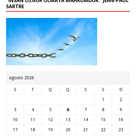
“İNSAN ÖZGÜR OLMAYA MAHKÛMDUR.” JEAN-PAUL
SARTRE
agosto 2026
S
T
Q
Q
S
S
D
1
2
3
4
5
6
7
8
9
10
11
12
13
14
15
16
17
18
19
20
21
22
23