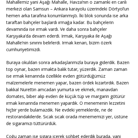
Mahallemiz yani Aşağı Mahalle, Havza’nın o zamanki en canlı
merkezi olan Samsun – Ankara karayolu üzerindeki Dörtyol’un
hemen arka tarafına konumlanmıştı. İki blok sonunda ise arka
taraftan bahçeler başlardı ırmağa kadar. Bu bahçelerin
devamında ise ırmak vardı. Ve daha sonra bahçeler
Karşıyaka’da devam ederdi. Irmak, Karşıyaka ile Aşağı
Mahalle’nin sınırını belirlerdi. Irmak kenarı, bizim özerk
cumhuriyetimizdi.
Buraya okuldan sonra arkadaşlarımızla buraya giderdik. Bazen
top oynar, bazen ırmakta balık tutar, yüzerdik. Zaman zaman
ise ırmak kenarında özellikle evden götürdüğümüz
malzemelerle menemen yapar, bazen ördek kızartırdık. Bazen
bakkal Nurettin amcadan yumurta ve ekmek, manavdan
domates, biber alıp evden de küçük tüp ve margarin götürür
ırmak kenarında menemen yapardık. O menemenin lezzetini
hiçbir yerde bulamazdık. Ne evdeki yemeklerde, ne de
restorandakilerde. Sıcak sıcak orada menememizi yer, üstüne
de sigaramızı tüttürürdük.
Çoğu zaman ise sigara içerek sohbet ederdik burada, yani