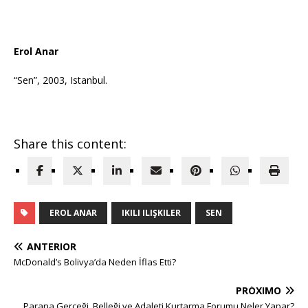
Erol Anar
“Sen”, 2003, Istanbul.
Share this content:
EROL ANAR
IKILI ILIŞKILER
SEN
ANTERIOR
McDonald’s Bolivya’da Neden İflas Etti?
PRÓXIMO
Parana Gerçeği, Belleği ve Adaleti Kurtarma Forumu Neler Yapar?