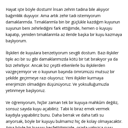
Hayat işte böyle dostum! İnsan zehrin tadına bile alışıyor
bağımlılık duyuyor. Ama artık zehir tadı istemiyorum
damaklarımda. Tırnaklarımla bin bir güçlükle kazdığım kuyunun
suyunun beni zehirlediğini fark ettiğimde, hemen o kuyuyu
kapatıp, yeniden tırnaklarımla az ileride başka bir kuyu kazmaya
başlıyorum.
İlişkileri de kuyulara benzetiyorum sevgili dostum. Bazı ilişkiler
tıpkı acı bir su gibi damaklarımızda kötü bir tat bırakıyor ya da
bizi zehirliyor. Ancak biz çeşitli etkenlerle bu ilişkilerden
vazgeçemiyor ve o kuyunun başında ömrümüzü mutsuz bir
şekilde geçirmeye razı oluyoruz. Yeni ilişkiler kurmaya
enerjimizin olmadığını düşünüyoruz. Ve yoksulluğumuzla
yetinmeye başlıyoruz.
Ve öğreniyorum, hiçbir zaman tek bir kuyuya mahkûm değiliz,
sonsuz sayıda kuyu açabiliriz. Tabii ki biraz emek vermek
kaydıyla yapabiliriz bunu. Daha berrak ve daha tatlı su
arıyorsak, böyle bir kuyuyu bulmamız hiç de kolay olmayacaktır.
Ama böyle bir kuyuyu keşfettiğimizde, orada yalnızca suyu