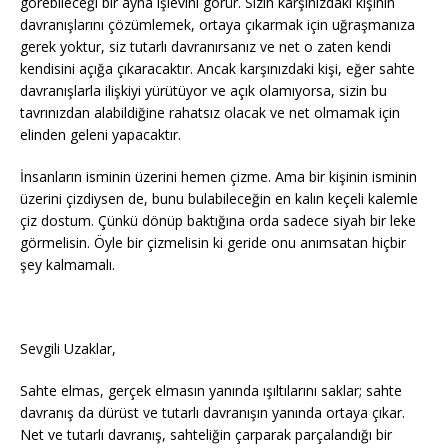
görebileceği bir ayna işlevini görür. Sizin karşınızdaki kişinin
davranışlarını çözümlemek, ortaya çıkarmak için uğraşmanıza
gerek yoktur, siz tutarlı davranırsanız ve net o zaten kendi
kendisini açığa çıkaracaktır. Ancak karşınızdaki kişi, eğer sahte
davranışlarla ilişkiyi yürütüyor ve açık olamıyorsa, sizin bu
tavrınızdan alabildiğine rahatsız olacak ve net olmamak için
elinden geleni yapacaktır.
İnsanların isminin üzerini hemen çizme. Ama bir kişinin isminin
üzerini çizdiysen de, bunu bulabileceğin en kalın keçeli kalemle
çiz dostum. Çünkü dönüp baktığına orda sadece siyah bir leke
görmelisin. Öyle bir çizmelisin ki geride onu anımsatan hiçbir
şey kalmamalı.
Sevgili Uzaklar,
Sahte elmas, gerçek elmasın yanında ışıltılarını saklar; sahte
davranış da dürüst ve tutarlı davranışın yanında ortaya çıkar.
Net ve tutarlı davranış, sahteliğin çarparak parçalandığı bir