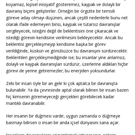
koyamaz, kişisel inisiyatif gösteremez, kaypak ve dolaylı bir
davranış biçimi geliştirirler. Örneğin bir örgütte bir temsili
göreve aday olmayı düşünen, ancak çeşitli nedenlerle bunu net
olarak ifade edemeyen birisi, kaypak ve tutarsız davranışlar
sergileyecek, isteğini değil de beklentisini öne çıkaracak ve
istediği görevin kendisine verilmesini bekleyecektir. Ancak bu
beklentisi gerçekleşmeyip kendisine başka bir görev
verildiğinde, küskün ve gönülsüzce bu davranışını sürdürecektir.
Beklentileri gerçekleşmediğinde ise; bu insanlar yine anlamsız,
dolaylı ve kaypak davranışları sürdürür, üzerlerine aldıkları hiçbir
görevi de yerine getiremezler; bu enerjiden yoksundurlar.
Zeki bir insan öyle bir an gelir ki çok aptalca bir davranışta
bulunabilir. Ya da çevresinde aptal olarak bilinen bir insan bazen
hiç kimsenin göremeyeceği gerçekleri görebilecek kadar
mantıklı davranabilir.
Her insanın bir düğmesi vardır, uygun zamanda o düğmeye
basmayı bilirsen o insan bir anda içsel dünyasını sana açar.