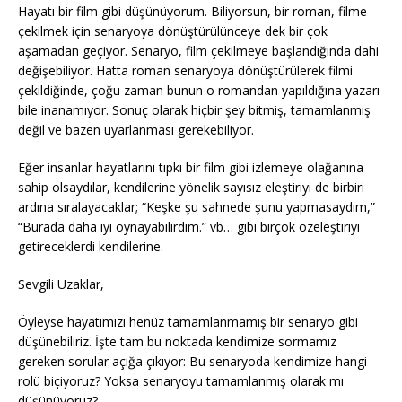
Hayatı bir film gibi düşünüyorum. Biliyorsun, bir roman, filme
çekilmek için senaryoya dönüştürülünceye dek bir çok
aşamadan geçiyor. Senaryo, film çekilmeye başlandığında dahi
değişebiliyor. Hatta roman senaryoya dönüştürülerek filmi
çekildiğinde, çoğu zaman bunun o romandan yapıldığına yazarı
bile inanamıyor. Sonuç olarak hiçbir şey bitmiş, tamamlanmış
değil ve bazen uyarlanması gerekebiliyor.
Eğer insanlar hayatlarını tıpkı bir film gibi izlemeye olağanına
sahip olsaydılar, kendilerine yönelik sayısız eleştiriyi de birbiri
ardına sıralayacaklar; “Keşke şu sahnede şunu yapmasaydım,”
“Burada daha iyi oynayabilirdim.” vb… gibi birçok özeleştiriyi
getireceklerdi kendilerine.
Sevgili Uzaklar,
Öyleyse hayatımızı henüz tamamlanmamış bir senaryo gibi
düşünebiliriz. İşte tam bu noktada kendimize sormamız
gereken sorular açığa çıkıyor: Bu senaryoda kendimize hangi
rolü biçiyoruz? Yoksa senaryoyu tamamlanmış olarak mı
düşünüyoruz?