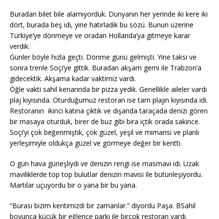
Buradan bilet bile alamıyorduk. Dünyanın her yerinde iki kere iki
dört, burada beş idi, yine hatırladık bu sözü. Bunun üzerine
Türkiye’ye dönmeye ve oradan Hollanda’ya gitmeye karar
verdik.
Günler böyle hızla geçti. Dönme günü gelmişti. Yine taksi ve
sonra trenle Soçi’ye gittik. Buradan akşam gemi ile Trabzon’a
gidecektik. Akşama kadar vaktimiz vardı.
Öğle vakti sahil kenarında bir pizza yedik. Genellikle aileler vardı
plaj kıyısında. Oturduğumuz restoran ise tam plajın kıyısında idi.
Restoranın ikinci katına çıktık ve dışarıda taraçada denizi gören
bir masaya oturduk, birer de buz gibi bira içtik orada sakince.
Soçi’yi çok beğenmiştik, çok güzel, yeşil ve mimarisi ve planlı
yerleşimiyle oldukça güzel ve görmeye değer bir kentti.
O gün hava güneşliydi ve denizin rengi ise masmavi idi. Uzak
maviliklerde top top bulutlar denizin mavisi ile bütünleşiyordu.
Martılar uçuyordu bir o yana bir bu yana.
“Burası bizim kentimizdi bir zamanlar.” diyordu Paşa. BSahil
boyunca küçük bir eğlence parkı ile birçok restoran vardı.