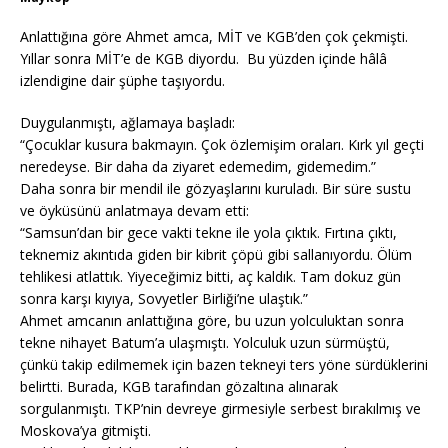
Anlattığına göre Ahmet amca, MİT ve KGB’den çok çekmişti.
Yıllar sonra MİT’e de KGB diyordu. Bu yüzden içinde hâlâ
izlendigine dair şüphe taşıyordu.
Duygulanmıştı, ağlamaya başladı:
“Çocuklar kusura bakmayın. Çok özlemişim oraları. Kırk yıl geçti
neredeyse. Bir daha da ziyaret edemedim, gidemedim.”
Daha sonra bir mendil ile gözyaşlarını kuruladı. Bir süre sustu
ve öyküsünü anlatmaya devam etti:
“Samsun’dan bir gece vakti tekne ile yola çıktık. Fırtına çıktı,
teknemiz akıntıda giden bir kibrit çöpü gibi sallanıyordu. Ölüm
tehlikesi atlattık. Yiyeceğimiz bitti, aç kaldık. Tam dokuz gün
sonra karşı kıyıya, Sovyetler Birliği’ne ulaştık.”
Ahmet amcanın anlattığına göre, bu uzun yolculuktan sonra
tekne nihayet Batum’a ulaşmıştı. Yolculuk uzun sürmüştü,
çünkü takip edilmemek için bazen tekneyi ters yöne sürdüklerini
belirtti. Burada, KGB tarafından gözaltına alınarak
sorgulanmıştı. TKP’nin devreye girmesiyle serbest bırakılmış ve
Moskova’ya gitmişti.