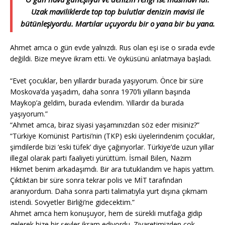
Uzak maviliklerde top top bulutlar denizin mavisi ile
bütünleşiyordu. Martılar uçuyordu bir o yana bir bu yana.
Ahmet amca o gün evde yalnızdı. Rus olan eşi ise o sırada evde
değildi. Bize meyve ikram etti. Ve öyküsünü anlatmaya başladı.
“Evet çocuklar, ben yıllardır burada yaşıyorum. Önce bir süre
Moskova’da yaşadım, daha sonra 1970’li yılların başında
Maykop’a geldim, burada evlendim. Yıllardır da burada
yaşıyorum.”
“Ahmet amca, biraz siyasi yaşamınızdan söz eder misiniz?”
“Türkiye Komünist Partisi’nin (TKP) eski üyelerindenim çocuklar,
şimdilerde bizi ‘eski tüfek’ diye çağırıyorlar. Türkiye’de uzun yıllar
illegal olarak parti faaliyeti yürüttüm. İsmail Bilen, Nazım
Hikmet benim arkadaşımdı. Bir ara tutuklandım ve hapis yattım.
Çıktıktan bir süre sonra tekrar polis ve MİT tarafından
aranıyordum. Daha sonra parti talimatıyla yurt dışına çıkmam
istendi. Sovyetler Birliği’ne gidecektim.”
Ahmet amca hem konuşuyor, hem de sürekli mutfağa gidip
gelerek bize bir şeyler ikram ediyordu. Ziyaretimizden çok