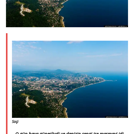
Soçi
O
gün hava güneşliydi ve denizin rengi ise masmavi idi.