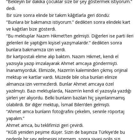
“Bekleyin bir dakika çocuklar size bir şey göstermek istiyorum.”
dedi.
Bir süre sonra elinde bir takım kâğıtlarla geri döndü:
“Bunlara bir bakmanızı istiyorum.” dedikten sonra elindeki kart
ve kağıtları bize gösterdi.
“Bu mektuplar Nazım Hikmet’ten gelmişti. Diğerleri ise parti ileri
gelenleri ile yaptığım kişisel yazışmalardır.” dedikten sonra
bunlara bakmamıza izin verdi.
Bir kartpostalı elime alıp baktım. Nazım Hikmet, kendi el
yazısıyla yazıp imzalayarak Ahmet amcaya göndermişti.
İnanamıyorduk. Elimizde, Nazım’ın kaleminden çıkmış orijinal
mektup ve kartlar vardı. Müzede bile olsa bunları elinize
almanıza izin vermezlerdi. Bunlar Ahmet amcaya özel
yazılmıştı. Bazı mektuplarda, Nazım’ın kendi el yazısıyla yazdığı
şiirleri yer alıyordu. Belki bunların bazıları hiç yayınlanmamış
olabilirdi. Bir diğer mektup, İsmail Bilen’den gelmişti.
“Ahmet amca bunların fotoğrafını çekelim, seninle röportaj
yapalım.”
Ahmet amca, bu teklifimizi geri çevirdi.
“KGB yeniden peşime düşer. Sizin de başınıza Türkiye’de bu
nedenle bir şey gelmesini istemem, sonra siyasi polis sizi