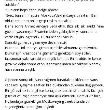
tutuklar.”
“Bunların hepsi tarihi belge amca.”
“Evet, bunların hepsini Moskova’daki müzeye bıraktım. Ben
öldükten sonra onlar gelip teslim alacaklar.”
Daha sonra Ahmet amcaya veda ettik. Bize sıkı sıkı sarıldı. Yine
gözleri yaşarmıştı. Ziyaretimizden yaklaşık iki yıl sonra onun
vefat ettiğini öğrendik. Huzur içinde uyusun.
Sonraki günlerde gezmeye devam ettik.
Buradan Hollanda’ya gitmek için bilet almamız gerekiyordu.
Bunun için Krasnodar’a gitmemiz gerektiğini söylediler.
Krasnodar yakınlardaki en büyük kent idi. Bir otobüs ile kente
gittik ve daha sonra otobüs terminalinden bir taksiye binerek,
havaalanına ulaştık.
Öğleden sonra idi. Buna rağmen buradaki dükkânların yarısı
kapalıydı. Çalışma saatleri bile dükkândan dükkâna değişiyordu.
Bir görevli kız ile İngilizce konuşarak derdimizi anlattık. Kız, çok
güzeldi ve Paşa neredeyse ona aşık olmuştu. Görevli kız bize,
Hollanda’ya gitmek için Moskova’ya gitmek dışında bir
seçeneğimiz olmadığını söyledi.