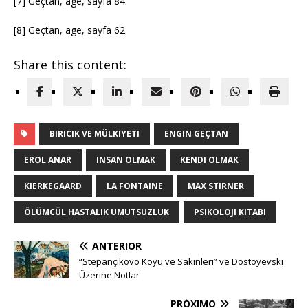
[7] Geçtan, age, sayfa 84.
[8] Geçtan, age, sayfa 62.
Share this content:
BIRICIK VE MÜLKIYETI
ENGIN GEÇTAN
EROL ANAR
INSAN OLMAK
KENDI OLMAK
KIERKEGAARD
LA FONTAINE
MAX STIRNER
ÖLÜMCÜL HASTALIK UMUTSUZLUK
PSIKOLOJI KITABI
ANTERIOR
“Stepançikovo Köyü ve Sakinleri” ve Dostoyevski
Üzerine Notlar
PRÓXIMO