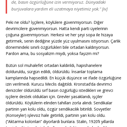
de, basın özgürlüğüne izin vermiyoruz. Dünyadaki
burjuvalara yardım eli uzatmaya niyetimiz yok.” [iv]
Peki ne oldu? İşçilere, köylülere güvenmiyorsun. Diğer
devrimcilere güvenmiyorsun. Hatta kendi parti üyelerinin
çoğuna güvenmiyorsun. Herkesi ve her şeyi sopa ile hizaya
getirmek, senin dediğine yüzde yüz uyulmasını istiyorsun. Çarlık
dönemindeki sınırlı özgürlükleri bile ortadan kaldırıyorsun.
Pardon ama, bu sosyalizm miydi, yoksa faşizm mi?
Bütün sol muhalefet ortadan kaldırıldı, hapishanelere
dolduruldu, sürgün edildi, öldürüldü. İnsanlar toplama
kamplarında hapsedildi. En küçük düşünce ve ifade özgürlüğüne
izin verilmedi. Kurucu Meclis dağıtıldı. Kronstad’da devrimci
denizciler öldürüldü sırf basın özgürlüğü istedikleri ve grevci
işçilere destek oldukları için. Grevler yasaklandı, işçiler
öldürüldü. Köylülerin elinden tahılları zorla alındı. Sendikalar
partinin yan kolu oldu, özgür sendikacılık bitirildi. Sovyetler
(Konseyler) işlevsiz hale getirildi, partinin yan kolu oldu.
(“Aktarma kolonları” diyorlardı bunlara. Stalin, 1920’li yıllarda