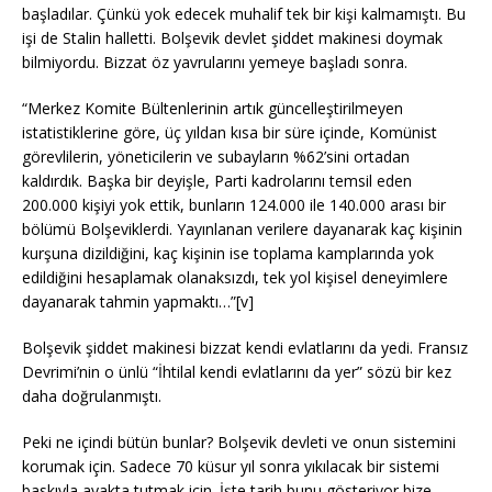
başladılar. Çünkü yok edecek muhalif tek bir kişi kalmamıştı. Bu
işi de Stalin halletti. Bolşevik devlet şiddet makinesi doymak
bilmiyordu. Bizzat öz yavrularını yemeye başladı sonra.
“Merkez Komite Bültenlerinin artık güncelleştirilmeyen
istatistiklerine göre, üç yıldan kısa bir süre içinde, Komünist
görevlilerin, yöneticilerin ve subayların %62’sini ortadan
kaldırdık. Başka bir deyişle, Parti kadrolarını temsil eden
200.000 kişiyi yok ettik, bunların 124.000 ile 140.000 arası bir
bölümü Bolşeviklerdi. Yayınlanan verilere dayanarak kaç kişinin
kurşuna dizildiğini, kaç kişinin ise toplama kamplarında yok
edildiğini hesaplamak olanaksızdı, tek yol kişisel deneyimlere
dayanarak tahmin yapmaktı…”[v]
Bolşevik şiddet makinesi bizzat kendi evlatlarını da yedi. Fransız
Devrimi’nin o ünlü “İhtilal kendi evlatlarını da yer” sözü bir kez
daha doğrulanmıştı.
Peki ne içindi bütün bunlar? Bolşevik devleti ve onun sistemini
korumak için. Sadece 70 küsur yıl sonra yıkılacak bir sistemi
baskıyla ayakta tutmak için. İşte tarih bunu gösteriyor bize,