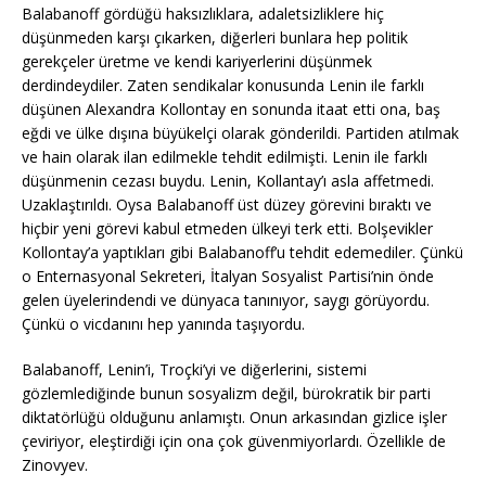
Balabanoff gördüğü haksızlıklara, adaletsizliklere hiç
düşünmeden karşı çıkarken, diğerleri bunlara hep politik
gerekçeler üretme ve kendi kariyerlerini düşünmek
derdindeydiler. Zaten sendikalar konusunda Lenin ile farklı
düşünen Alexandra Kollontay en sonunda itaat etti ona, baş
eğdi ve ülke dışına büyükelçi olarak gönderildi. Partiden atılmak
ve hain olarak ilan edilmekle tehdit edilmişti. Lenin ile farklı
düşünmenin cezası buydu. Lenin, Kollantay’ı asla affetmedi.
Uzaklaştırıldı. Oysa Balabanoff üst düzey görevini bıraktı ve
hiçbir yeni görevi kabul etmeden ülkeyi terk etti. Bolşevikler
Kollontay’a yaptıkları gibi Balabanoff’u tehdit edemediler. Çünkü
o Enternasyonal Sekreteri, İtalyan Sosyalist Partisi’nin önde
gelen üyelerindendi ve dünyaca tanınıyor, saygı görüyordu.
Çünkü o vicdanını hep yanında taşıyordu.
Balabanoff, Lenin’i, Troçki’yi ve diğerlerini, sistemi
gözlemlediğinde bunun sosyalizm değil, bürokratik bir parti
diktatörlüğü olduğunu anlamıştı. Onun arkasından gizlice işler
çeviriyor, eleştirdiği için ona çok güvenmiyorlardı. Özellikle de
Zinovyev.