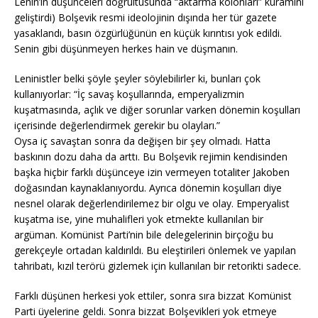
Lenin’in düşünceleri doğrultusunda “aktarma kolonları” kuramını
geliştirdi) Bolşevik resmi ideolojinin dışında her tür gazete
yasaklandı, basın özgürlüğünün en küçük kırıntısı yok edildi.
Senin gibi düşünmeyen herkes hain ve düşmanın.
Leninistler belki şöyle şeyler söylebilirler ki, bunları çok
kullanıyorlar: “İç savaş koşullarında, emperyalizmin
kuşatmasında, açlık ve diğer sorunlar varken dönemin koşulları
içerisinde değerlendirmek gerekir bu olayları.”
Oysa iç savaştan sonra da değişen bir şey olmadı. Hatta
baskının dozu daha da arttı. Bu Bolşevik rejimin kendisinden
başka hiçbir farklı düşünceye izin vermeyen totaliter Jakoben
doğasından kaynaklanıyordu. Ayrıca dönemin koşulları diye
nesnel olarak değerlendirilemez bir olgu ve olay. Emperyalist
kuşatma ise, yine muhalifleri yok etmekte kullanılan bir
argüman. Komünist Parti’nin bile delegelerinin birçoğu bu
gerekçeyle ortadan kaldırıldı. Bu eleştirileri önlemek ve yapılan
tahribatı, kızıl terörü gizlemek için kullanılan bir retorikti sadece.
Farklı düşünen herkesi yok ettiler, sonra sıra bizzat Komünist
Parti üyelerine geldi. Sonra bizzat Bolşevikleri yok etmeye