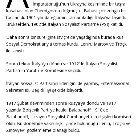
İmparatorluğu’nun Ukrayna kesiminde bir taşra
kasabası olan Chernigov’da doğmuştu. Babası çok zengin bir
tüccar idi. 1901 yılında eğitimini tamamladığı İtalya’ya taşındı,
Brüksel’den. 1902’de İtalyan Sosyalist Partisi’ne (PSI) katıldı.
Daha sonra bir süreliğine İsviçre’de yaşadığında burada Rus
Sosyal Demokratlarıyla temas kurdu. Lenin, Martov ve Troçki
ile tanıştı.
Sonra tekrar İtalya’ya döndü ve 1912’de İtalyan Sosyalist
Partisi’nin Yürütme Komitesine seçildi.
İtalyan Sosyalist Partisi’nin liderliğini de yapmış, Enternasyonal
Sekreteri idi. Beş dili iyi şekilde biliyordu.
1917 Şubat devriminden sonra Rusya’ya döndü ve 1917
yazında Bolşevik Parti’ye katıldı Balabanoff. 1918’de
Balabanoff, Ukrayna Sosyalist Cumhuriyeti’nin dışişleri komiseri
oldu. Bu dönemde yakın ilişki içinde bulunduğu Lenin, Troçki ve
Zinovyev’i gözlemleme olanağı buldu.