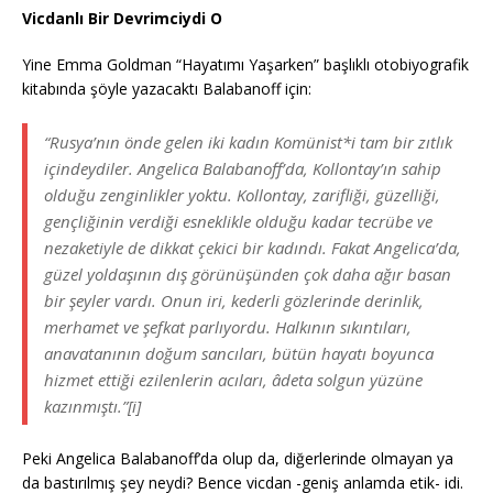
Vicdanlı Bir Devrimciydi O
Yine Emma Goldman “Hayatımı Yaşarken” başlıklı otobiyografik
kitabında şöyle yazacaktı Balabanoff için:
“Rusya’nın önde gelen iki kadın Komünist*i tam bir zıtlık
içindeydiler. Angelica Balabanoff’da, Kollontay’ın sahip
olduğu zenginlikler yoktu. Kollontay, zarifliği, güzelliği,
gençliğinin verdiği esneklikle olduğu kadar tecrübe ve
nezaketiyle de dikkat çekici bir kadındı. Fakat Angelica’da,
güzel yoldaşının dış görünüşünden çok daha ağır basan
bir şeyler vardı. Onun iri, kederli gözlerinde derinlik,
merhamet ve şefkat parlıyordu. Halkının sıkıntıları,
anavatanının doğum sancıları, bütün hayatı boyunca
hizmet ettiği ezilenlerin acıları, âdeta solgun yüzüne
kazınmıştı.”[i]
Peki Angelica Balabanoff’da olup da, diğerlerinde olmayan ya
da bastırılmış şey neydi? Bence vicdan -geniş anlamda etik- idi.