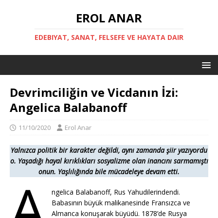
EROL ANAR
EDEBIYAT, SANAT, FELSEFE VE HAYATA DAIR
Devrimciliğin ve Vicdanın İzi:
Angelica Balabanoff
11/10/2020
Erol Anar
Yalnızca politik bir karakter değildi, aynı zamanda şiir yazıyordu
o. Yaşadığı hayal kırıklıkları sosyalizme olan inancını sarmamıştı
onun. Yaşlılığında bile mücadeleye devam etti.
A
ngelica Balabanoff, Rus Yahudilerindendi.
Babasının büyük malikanesinde Fransızca ve
Almanca konuşarak büyüdü. 1878’de Rusya