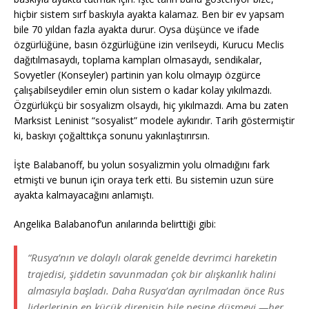
hiçbir sistem sırf baskıyla ayakta kalamaz. Ben bir ev yapsam
bile 70 yıldan fazla ayakta durur. Oysa düşünce ve ifade
özgürlüğüne, basın özgürlüğüne izin verilseydi, Kurucu Meclis
dağıtılmasaydı, toplama kampları olmasaydı, sendikalar,
Sovyetler (Konseyler) partinin yan kolu olmayıp özgürce
çalışabilseydiler emin olun sistem o kadar kolay yıkılmazdı.
Özgürlükçü bir sosyalizm olsaydı, hiç yıkılmazdı. Ama bu zaten
Marksist Leninist “sosyalist” modele aykırıdır. Tarih göstermiştir
ki, baskıyı çoğalttıkça sonunu yakınlaştırırsın.
İşte Balabanoff, bu yolun sosyalizmin yolu olmadığını fark
etmişti ve bunun için oraya terk etti. Bu sistemin uzun süre
ayakta kalmayacağını anlamıştı.
Angelika Balabanof’un anılarında belirttiği gibi:
“Rusya’nın ve dolaylı olarak genelde devrimci hareketin
trajedisi, şiddetin savunmadan çok bir alışkanlık halini
almasıyla başladı. Daha Rusya’dan ayrılmadan önce Rus
liderlerinin en küçük direnişin bile peşine düşmeyi —her