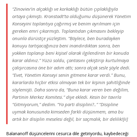
“Zinoviev’in alçaklığı ve korkaklığı bütün çıplaklığıyla
ortaya çıkmıştı. Kronstadt’ta olduğumu düşünerek Yönetim
Konseyini toplantıya çağırmış ve benim ayrılmam için
gereken emri çıkarmıştı. Toplantıdan çıkmasını bekleyip
onunla dürüstçe yüzleştim. “Böylece, ben buradayken
konuyu tartışacağınıza beni inandırdıktan sonra, ben
yokken toplanıp beni kişisel olarak ilgilendiren bir konuda
karar aldınız.” Yüzü soldu, çantasını çekiştirip kurtulmaya
çalışırcasına öne bir adım attı; sonra alçak sesle şöyle dedi.
“Evet, Yönetim Konseyi senin gitmene karar verdi.” Bunu,
kararlarda hiçbir etkisi olmayan tek bir kişinin şahitliğinde
söylemişti. Daha sonra da, “Buna karar veren ben değilim,
Partinin Merkez Komitesi.” diye ekledi. Kesin bir tavırla
“Gitmiyorum,” dedim. “Ya parti disiplini?..” “Disipline
uymak konusunda kimseden farklı düşünmem, ama bu
artık bir disiplin meselesi değil, bir saçmalık, bir delilik![ii]
Balananoff düşüncelerini cesurca dile getiriyordu, kaybedeceği