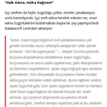
“Halk Adına, Halka Rağmen!”
İşçi sınıfının da hiçbir özgürlüğü yoktu. Grevler yasaklanıyor,
zorla bastırılıyordu. İşçi sınıfı adına hareket edenler ise, onun
adına özgürlüklerini kısıtlamaktan başka bir şey yapmıyorlardı.
Balabanoff Lenin’den aktarıyor:
“Lenin, basın özgürlüğünün bile yasaklanmasını çok
gerekli bulurken bunu ideolojik savaşta bir silah olarak
kullandı. 1921’de şöyle yazdı: “ … Sovyet Cumhuriyetinde,
burjuva düşmanlarca desteklenen basın özgürlüğü,
burjuvazinin ve onun sadık uşaklarının, yani Menşeviklerin
ve Devrimci Sosyalistlerin, siyasi özgürlüğüyle aynı anlama
gelmektedir. Tüm dünyadaki burjuvaların halen bizden
daha güçlü oldukları inkâr edilemez. Buna rağmen onlara
siyasi özgürlük gibi, tüm siyasi örgütlerin temeli ve merkezi
olan basın özgürlüğüne de olanak tanıyan bir silahı
vermek, işçi sınıfının düşmanlarına yardım etmek
anlamına gelir. İntihar etmeye niyetimiz yok ve bu nedenle