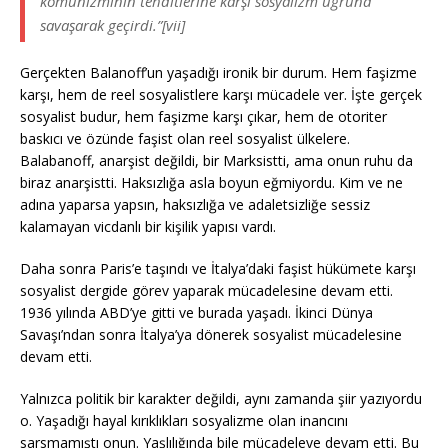
komünizminin tehditlerine karşı sosyalizm uğruna
savaşarak geçirdi.”[vii]
Gerçekten Balanoff’un yaşadığı ironik bir durum. Hem faşizme
karşı, hem de reel sosyalistlere karşı mücadele ver. İşte gerçek
sosyalist budur, hem faşizme karşı çıkar, hem de otoriter
baskıcı ve özünde faşist olan reel sosyalist ülkelere.
Balabanoff, anarşist değildi, bir Marksistti, ama onun ruhu da
biraz anarşistti. Haksızlığa asla boyun eğmiyordu. Kim ve ne
adına yaparsa yapsın, haksızlığa ve adaletsizliğe sessiz
kalamayan vicdanlı bir kişilik yapısı vardı.
Daha sonra Paris’e taşındı ve İtalya’daki faşist hükümete karşı
sosyalist dergide görev yaparak mücadelesine devam etti.
1936 yılında ABD’ye gitti ve burada yaşadı. İkinci Dünya
Savaşı’ndan sonra İtalya’ya dönerek sosyalist mücadelesine
devam etti.
Yalnızca politik bir karakter değildi, aynı zamanda şiir yazıyordu
o. Yaşadığı hayal kırıklıkları sosyalizme olan inancını
sarsmamıştı onun. Yaşlılığında bile mücadeleye devam etti. Bu