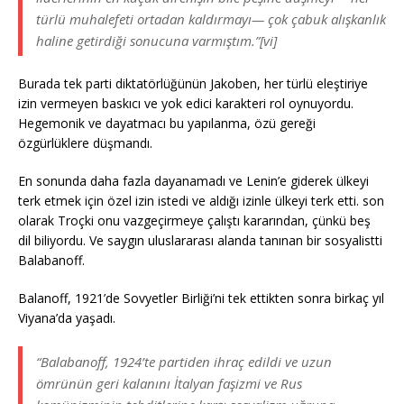
türlü muhalefeti ortadan kaldırmayı— çok çabuk alışkanlık
haline getirdiği sonucuna varmıştım.”[vi]
Burada tek parti diktatörlüğünün Jakoben, her türlü eleştiriye
izin vermeyen baskıcı ve yok edici karakteri rol oynuyordu.
Hegemonik ve dayatmacı bu yapılanma, özü gereği
özgürlüklere düşmandı.
En sonunda daha fazla dayanamadı ve Lenin’e giderek ülkeyi
terk etmek için özel izin istedi ve aldığı izinle ülkeyi terk etti. son
olarak Troçki onu vazgeçirmeye çalıştı kararından, çünkü beş
dil biliyordu. Ve saygın uluslararası alanda tanınan bir sosyalistti
Balabanoff.
Balanoff, 1921’de Sovyetler Birliği’ni tek ettikten sonra birkaç yıl
Viyana’da yaşadı.
“Balabanoff, 1924’te partiden ihraç edildi ve uzun
ömrünün geri kalanını İtalyan faşizmi ve Rus