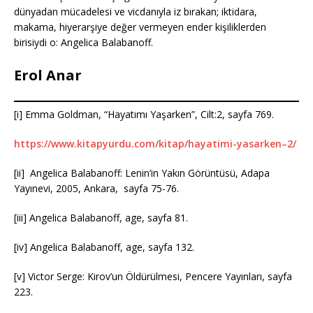
dünyadan mücadelesi ve vicdanıyla iz bırakan; iktidara,
makama, hiyerarşiye değer vermeyen ender kişiliklerden
birisiydi o: Angelica Balabanoff.
Erol Anar
[i] Emma Goldman, “Hayatımı Yaşarken”, Cilt:2, sayfa 769.
https://www.kitapyurdu.com/kitap/hayatimi-yasarken–2/
[ii] Angelica Balabanoff: Lenin’in Yakın Görüntüsü, Adapa
Yayınevi, 2005, Ankara, sayfa 75-76.
[iii] Angelica Balabanoff, age, sayfa 81.
[iv] Angelica Balabanoff, age, sayfa 132.
[v] Victor Serge: Kirov’un Öldürülmesi, Pencere Yayınları, sayfa
223.