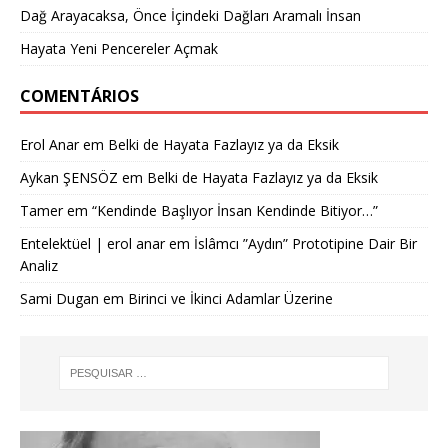
Dağ Arayacaksa, Önce İçindeki Dağları Aramalı İnsan
Hayata Yeni Pencereler Açmak
COMENTÁRIOS
Erol Anar
em
Belki de Hayata Fazlayız ya da Eksik
Aykan ŞENSÖZ
em
Belki de Hayata Fazlayız ya da Eksik
Tamer
em
“Kendinde Başlıyor İnsan Kendinde Bitiyor…”
Entelektüel | erol anar
em
İslâmcı ”Aydın” Prototipine Dair Bir
Analiz
Sami Dugan
em
Birinci ve İkinci Adamlar Üzerine