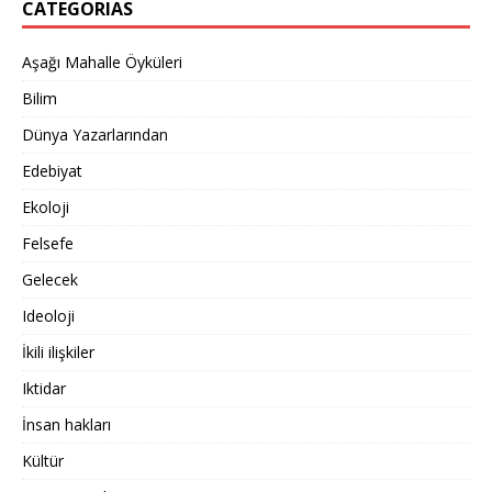
CATEGORIAS
Aşağı Mahalle Öyküleri
Bilim
Dünya Yazarlarından
Edebiyat
Ekoloji
Felsefe
Gelecek
Ideoloji
İkili ilişkiler
Iktidar
İnsan hakları
Kültür