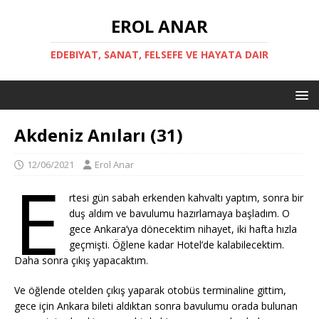
EROL ANAR
EDEBIYAT, SANAT, FELSEFE VE HAYATA DAIR
Akdeniz Anıları (31)
12/06/2021
Erol Anar
E
rtesi gün sabah erkenden kahvaltı yaptım, sonra bir
duş aldım ve bavulumu hazırlamaya başladım. O
gece Ankara’ya dönecektim nihayet, iki hafta hızla
geçmişti. Öğlene kadar Hotel’de kalabilecektim.
Daha sonra çıkış yapacaktım.
Ve öğlende otelden çıkış yaparak otobüs terminaline gittim,
gece için Ankara bileti aldıktan sonra bavulumu orada bulunan