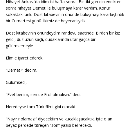
Nihayet Ankara’da idim iki hafta sonra. Bir iki gün dinlendikten
sonra nihayet Demet ile buluşmaya karar verdim. Konur
sokaktaki ünlü Dost kitabevinin önünde buluşmayı kararlaştırdık
bir Cumartesi günü. İkimiz de heyecanlıydık.
Dost kitabevinin önündeydim randevu saatinde. Birden bir kız
geldi, düz uzun saçlı, dudaklarında utangaçca bir
gülümsemeyle.
Elimle işaret ederek,
“Demet?” dedim.
Gülümsedi,
“Evet benim, sen de Erol olmalısın.” dedi.
Neredeyse tam Türk filmi gibi olacaktı.
“Nayır nolamaz!“ diyecektim ve kucaklaşacaktık, işte o an
beyaz perdede titreşen “son” yazısı belirecekti.