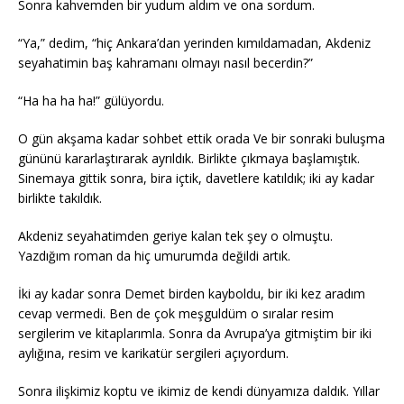
Sonra kahvemden bir yudum aldım ve ona sordum.
“Ya,” dedim, “hiç Ankara’dan yerinden kımıldamadan, Akdeniz
seyahatimin baş kahramanı olmayı nasıl becerdin?”
“Ha ha ha ha!” gülüyordu.
O gün akşama kadar sohbet ettik orada Ve bir sonraki buluşma
gününü kararlaştırarak ayrıldık. Birlikte çıkmaya başlamıştık.
Sinemaya gittik sonra, bira içtik, davetlere katıldık; iki ay kadar
birlikte takıldık.
Akdeniz seyahatimden geriye kalan tek şey o olmuştu.
Yazdığım roman da hiç umurumda değildi artık.
İki ay kadar sonra Demet birden kayboldu, bir iki kez aradım
cevap vermedi. Ben de çok meşguldüm o sıralar resim
sergilerim ve kitaplarımla. Sonra da Avrupa’ya gitmiştim bir iki
aylığına, resim ve karikatür sergileri açıyordum.
Sonra ilişkimiz koptu ve ikimiz de kendi dünyamıza daldık. Yıllar