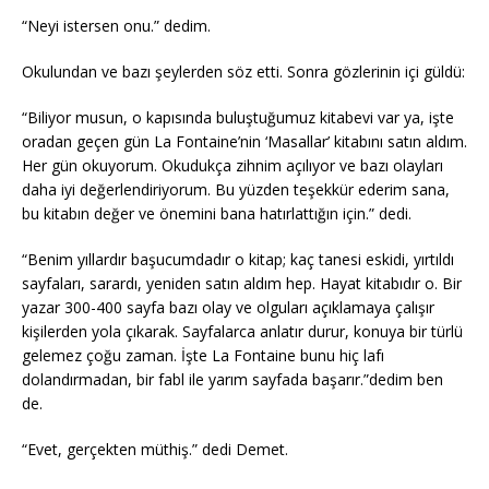
“Neyi istersen onu.” dedim.
Okulundan ve bazı şeylerden söz etti. Sonra gözlerinin içi güldü:
“Biliyor musun, o kapısında buluştuğumuz kitabevi var ya, işte
oradan geçen gün La Fontaine’nin ‘Masallar’ kitabını satın aldım.
Her gün okuyorum. Okudukça zihnim açılıyor ve bazı olayları
daha iyi değerlendiriyorum. Bu yüzden teşekkür ederim sana,
bu kitabın değer ve önemini bana hatırlattığın için.” dedi.
“Benim yıllardır başucumdadır o kitap; kaç tanesi eskidi, yırtıldı
sayfaları, sarardı, yeniden satın aldım hep. Hayat kitabıdır o. Bir
yazar 300-400 sayfa bazı olay ve olguları açıklamaya çalışır
kişilerden yola çıkarak. Sayfalarca anlatır durur, konuya bir türlü
gelemez çoğu zaman. İşte La Fontaine bunu hiç lafı
dolandırmadan, bir fabl ile yarım sayfada başarır.”dedim ben
de.
“Evet, gerçekten müthiş.” dedi Demet.