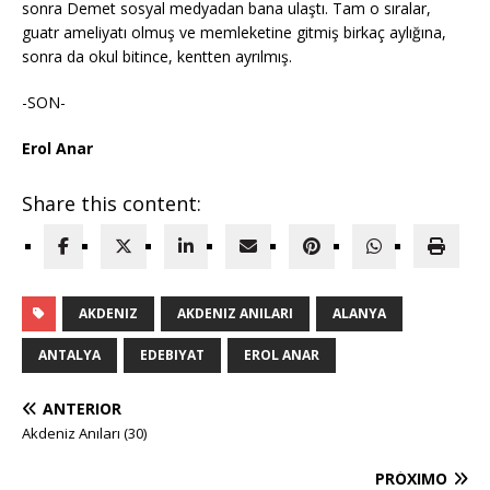
sonra Demet sosyal medyadan bana ulaştı. Tam o sıralar,
guatr ameliyatı olmuş ve memleketine gitmiş birkaç aylığına,
sonra da okul bitince, kentten ayrılmış.
-SON-
Erol Anar
Share this content:
AKDENIZ
AKDENIZ ANILARI
ALANYA
ANTALYA
EDEBIYAT
EROL ANAR
ANTERIOR
Akdeniz Anıları (30)
PRÓXIMO