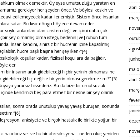
 mahkum olmak demektir. Öyleyse umutsuzluğu yaratan en
abril
tamamız gerekiyor her şeyden önce. Ve böylesi keskin ve
 tedavi edilemeyecek kadar ilerlemiştir. Sistem önce insanları
març
ı onlara satar. Bu kısır döngü böylece devam eder.
nove
r soylu anlamları olan cinsten değil ve içimi daha çok
içbir şey olmamış olma isteği, bedenin [ve] ruhun tüm
outu
nda. İnsan kendini, sınırsız bir hücrenin içine kapatılmış
agos
labilir, hücre başlı başına her şey iken?”[4]
kolojik koşullar kadar, fiziksel koşullara da bağlıdır.
junh
öyle der:
maio
 bir insanın artık gidebileceği hiçbir yerinin olmaması ne
gidebileceği hiç değilse bir yerin olması gerekmez mi?” [5]
abril
yaya yararsız hissederiz. Bu da bize bir umutsuzluk
març
k içinde kendimizi beş para etmez bir nesne bir şey olarak
fever
 asılan, sonra orada unutulup yavaş yavaş buruşan, sonunda
janei
ssettim.”[6]
esyon, anksiyete ve birçok hastalık ile birlikte yoğun bir
deze
nove
zı hatırlarız ve ve bu bir abreaksiyona neden olur; yeniden