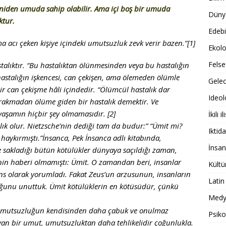
niden umuda sahip olabilir. Ama içi boş bir umuda
Dünya
ktur.
Edebi
a acı çeken kişiye
içindeki umutsuzluk zevk verir bazen.”[1]
Ekolo
Felse
alıktır. “Bu hastalıktan ölünmesinden veya bu hastalığın
hastalığın işkencesi, can çekişen, ama ölemeden ölümle
Gele
bir can çekişme hâli içindedir. “Ölümcül hastalık dar
Ideol
rakmadan ölüme giden bir hastalık demektir. Ve
şamın hiçbir şey olmamasıdır. [2]
İkili il
ık olur. Nietzsche’nin dediği tam da budur:” “Ümit mi?
Iktida
haykırmıştı.”İnsanca, Pek İnsanca adlı kitabında,
İnsan
e sakladığı bütün kötülükler dünyaya saçıldığı zaman,
nin haberi olmamıştı: Ümit. O zamandan beri, insanlar
Kültü
şans olarak yorumladı. Fakat Zeus’un arzusunun, insanların
Latin
duğunu unuttuk. Ümit kötülüklerin en kötüsüdür, çünkü
Medy
 umutsuzluğun kendisinden daha çabuk ve onulmaz
Psiko
ayan bir umut, umutsuzluktan daha tehlikelidir çoğunlukla.