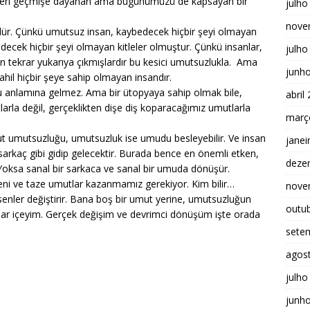
kleri geçmişe dayanan ama bugünümüzü de kapsayan bir
julho
nove
ür. Çünkü umutsuz insan, kaybedecek hiçbir şeyi olmayan
decek hiçbir şeyi olmayan kitleler olmuştur. Çünkü insanlar,
julho
 tekrar yukarıya çıkmışlardır bu kesici umutsuzlukla. Ama
junh
hil hiçbir şeye sahip olmayan insandır.
 anlamına gelmez. Ama bir ütopyaya sahip olmak bile,
abril
larla değil, gerçeklikten dişe diş koparacağımız umutlarla
març
mut umutsuzluğu, umutsuzluk ise umudu besleyebilir. Ve insan
janei
arkaç gibi gidip gelecektir. Burada bence en önemli etken,
deze
 Yoksa sanal bir sarkaca ve sanal bir umuda dönüşür.
eni ve taze umutlar kazanmamız gerekiyor. Kim bilir…
nove
ler değiştirir. Bana boş bir umut yerine, umutsuzluğun
outu
dar içeyim. Gerçek değişim ve devrimci dönüşüm işte orada
sete
agos
julho
junh