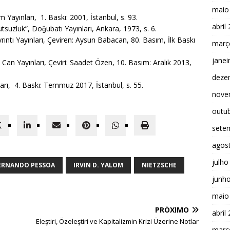
maio
 Yayınları, 1. Baskı: 2001, İstanbul, s. 93.
abril
suzluk”, Doǧubatı Yayınları, Ankara, 1973, s. 6.
yrıntı Yayınları, Çeviren: Aysun Babacan, 80. Basım, İlk Baskı
març
janei
Can Yayınları, Çeviri: Saadet Özen, 10. Basım: Aralık 2013,
deze
ları, 4. Baskı: Temmuz 2017, İstanbul, s. 55.
nove
outu
sete
agos
julho
ERNANDO PESSOA
IRVIN D. YALOM
NIETZSCHE
junh
maio
PRÓXIMO
abril
Eleştiri, Özeleştiri ve Kapitalizmin Krizi Üzerine Notlar
març