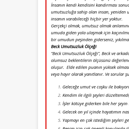
İnsanın kendi kendisini kandırması sonuc
umutsuzluğa sahip olan insan, yeniden 
insanın varabileceği hiçbir yer yoktur.
Gerçekçi olmak, umutsuz olmak anlamına
umuda giden yola ulaşmak için kaçınılma
bir umudun peşinden giderseniz, yıkılman
Beck Umutsuzluk Ölçeği
“Beck Umutsuzluk Ölçeği”, Beck ve arkadaş
olumsuz beklentilerin ölçüsünü değerlen
oluşur. Elde edilen puanın yüksek olmas
veya hayır olarak yanıtlanır. Ve sorular ş
Geleceğe umut ve coşku ile bakıyo
Kendim ile ilgili şeyleri düzelteme
İşler kötüye giderken bile her şeyi
Gelecek on yıl içinde hayatımın nas
Yapmayı en çok istediğim şeyleri ge
Benim için çok önemli konularda i