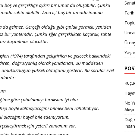
Sana
u boş ve gerçekliğe aykırı bir umut da oluşabilir. Çünkü
umuda sahip olabilir. Ama içi boş bir umuda inanan
Tarih
Topl
 da gelmez. Gerçeği olduğu gibi çıplak görmek, yeniden
Unca
z bir yöntemdir. Çünkü eğer gerçeklikten kaçarak, sahte
ız kaçınılmaz olacaktır.
Ütop
Yaşa
ları (1974) tarafından geliştirilen ve gelecek hakkındaki
diren, doğru/yanlış olarak yanıtlanan, 20 maddeden
POS
ı umutsuzluğun yüksek olduğunu gösterir. Bu sorular evet
unlardır:
Küçüc
rum.
Hayat
diğime göre çabalamayı bıraksam iyi olur.
Ne Y
n hep böyle kalmayacağını bilmek beni rahatlatıyor.
Akışı
ıl olacağını hayal bile edemiyorum.
Dağ A
rçekleştirmek için yeterli zamanım var.
İnsan
leride başarılı olacağımı umuyorum.