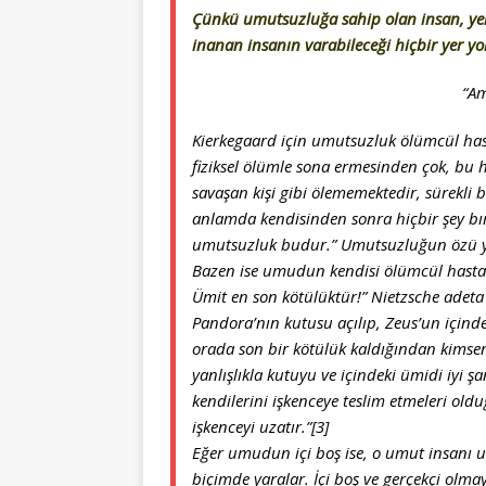
Çünkü umutsuzluğa sahip olan insan, ye
inanan insanın varabileceği hiçbir yer yo
“Am
Kierkegaard için umutsuzluk ölümcül hast
fiziksel ölümle sona ermesinden çok, bu 
savaşan kişi gibi ölememektedir, sürekli 
anlamda kendisinden sonra hiçbir şey bı
umutsuzluk budur.” Umutsuzluğun özü ya
Bazen ise umudun kendisi ölümcül hastal
Ümit en son kötülüktür!” Nietzsche adeta 
Pandora’nın kutusu açılıp, Zeus’un içind
orada son bir kötülük kaldığından kimse
yanlışlıkla kutuyu ve içindeki ümidi iyi 
kendilerini işkenceye teslim etmeleri ol
işkenceyi uzatır.”[3]
Eğer umudun içi boş ise, o umut insanı
biçimde yaralar. İçi boş ve gerçekçi olm