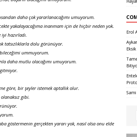
Haya
COM
insandan daha çok yararlanacağımı umuyorum.
ecekte yakalayacağıma inanmam için de hiçbir neden yok.
Erol 
iyi hazırladı.
Ayka
k tatsızlıklarla dolu görünüyor.
Eksik
şabileceğimi ummuyorum.
Tame
anla daha mutlu olacağımı umuyorum.
Bitiy
 gitmiyor.
Entel
Proto
e göre, bir şeyler istemek aptallık olur.
Sami
lanaksız gibi.
örünüyor.
iyorum.
çaba göstermenin gerçekten yararı yok, nasıl olsa onu elde