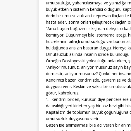
umutsuzluğa, yabancılaşmaya ve yalnızlığa
büyük etkenin sistemin kendisi olduğunu sap
derin bir umutsuzluk anti depresan ilaçları ile
hasta eder, sonra onları iyileştirecek ilaçlar
“Ama bugün boğazımı sıkıştıran dehşet o kada
kemiriyor. Düşünmeyi bile istememe isteği, h
hücrelerinin bilinçli umutsuzluğu var bunun altı
bulduğunda ansızın bastıran duygu. Nereye kaçı
Umutsuzluk aslında insanın içinde bulunduğu psi
Örneğin Dostoyevski yoksulluğu anlatırken, ş
“Anlıyor musunuz, anlıyor musunuz sayın bayım
demektir, anlıyor musunuz? Çünkü her insanın 
Kendimizi bazen kendimizde, çevremize ve dün
duygusu verir. Keskin ve yakıcı bir umutsuzlu
görür, kahroluruz.
“… kendimi birden, kurusun diye pencerelere
da asıldığı yeri kirleten yaş bir toz bezi gibi hi
Kapitalizm de toplumun büyük çoğunluğuna deşr
umutsuzluk duygusunu verir.
Bazen ise anımsaması bile acı veren bir anımı