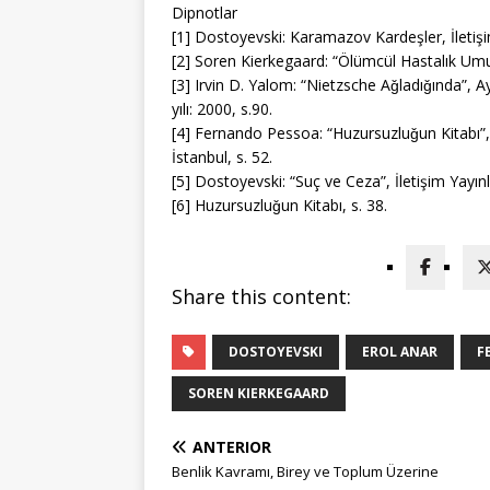
Dipnotlar
[1] Dostoyevski: Karamazov Kardeşler, İletişim
[2] Soren Kierkegaard: “Ölümcül Hastalık Umut
[3] Irvin D. Yalom: “Nietzsche Aǧladıǧında”, A
yılı: 2000, s.90.
[4] Fernando Pessoa: “Huzursuzluǧun Kitabı”, 
İstanbul, s. 52.
[5] Dostoyevski: “Suç ve Ceza”, İletişim Yayın
[6] Huzursuzluǧun Kitabı, s. 38.
Share this content:
DOSTOYEVSKI
EROL ANAR
F
SOREN KIERKEGAARD
ANTERIOR
Benlik Kavramı, Birey ve Toplum Üzerine