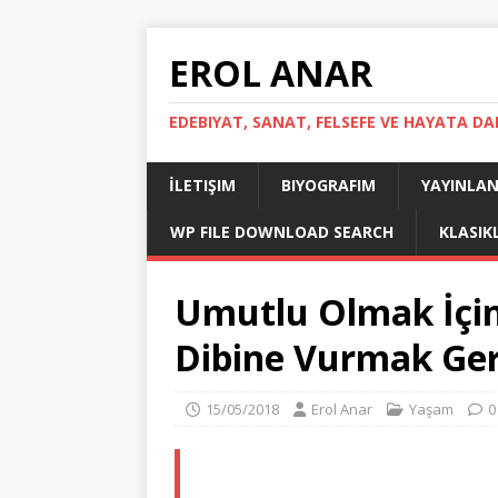
EROL ANAR
EDEBIYAT, SANAT, FELSEFE VE HAYATA DA
İLETIŞIM
BIYOGRAFIM
YAYINLAN
WP FILE DOWNLOAD SEARCH
KLASIK
Umutlu Olmak İçi
Dibine Vurmak Ger
15/05/2018
Erol Anar
Yaşam
0