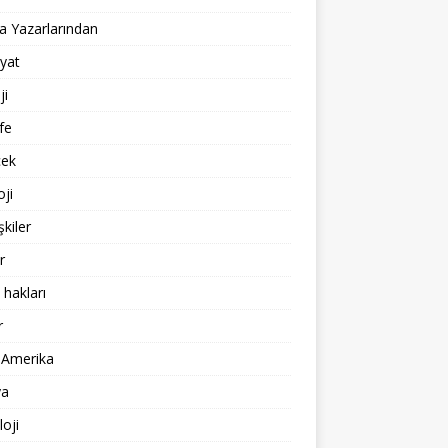
 Yazarlarından
yat
ji
fe
cek
oji
işkiler
r
 hakları
r
 Amerika
a
loji