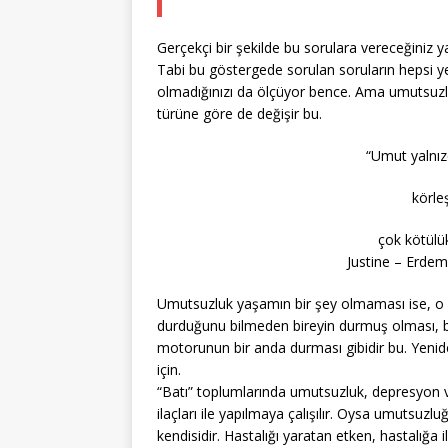
Gerçekçi bir şekilde bu sorulara vereceğiniz y
Tabi bu göstergede sorulan soruların hepsi yet
olmadığınızı da ölçüyor bence. Ama umutsuzlu
türüne göre de değişir bu.
“Umut yalnız
körleş
çok kötülük
Justine – Erdem
Umutsuzluk yaşamın bir şey olmaması ise, o
durduğunu bilmeden bireyin durmuş olması, bir
motorunun bir anda durması gibidir bu. Yenide
için.
“Batı” toplumlarında umutsuzluk, depresyon ve 
ilaçları ile yapılmaya çalışılır. Oysa umutsuzlu
kendisidir. Hastalığı yaratan etken, hastalığa 