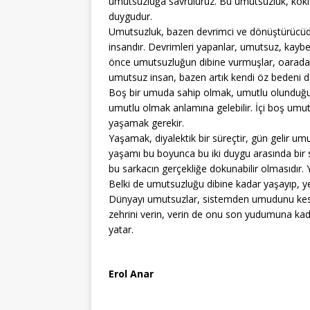
umutsuzluğa savruluruz. Bu umutsuzluk, kö
duygudur.
Umutsuzluk, bazen devrimci ve dönüştürücüd
insandır. Devrimleri yapanlar, umutsuz, kaybe
önce umutsuzluğun dibine vurmuşlar, oaradan
umutsuz insan, bazen artık kendi öz bedeni da
Boş bir umuda sahip olmak, umutlu olunduğu
umutlu olmak anlamına gelebilir. İçi boş umut
yaşamak gerekir.
Yaşamak, diyalektik bir süreçtir, gün gelir u
yaşamı bu boyunca bu iki duygu arasında bir s
bu sarkacın gerçekliğe dokunabilir olmasıdır.
Belki de umutsuzluğu dibine kadar yaşayıp, y
Dünyayı umutsuzlar, sistemden umudunu kesen
zehrini verin, verin de onu son yudumuna ka
yatar.
Erol Anar