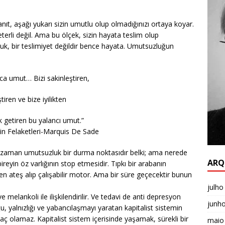
anıt, aşağı yukarı sizin umutlu olup olmadığınızı ortaya koyar.
erli değil. Ama bu ölçek, sizin hayata teslim olup
k, bir teslimiyet değildir bence hayata. Umutsuzluğun
ca umut… Bizi sakinleştiren,
tiren ve bize iyilikten
 getiren bu yalancı umut.”
in Felaketleri-Marquis De Sade
 zaman umutsuzluk bir durma noktasıdır belki; ama nerede
ARQ
eyin öz varlığının stop etmesidir. Tıpkı bir arabanın
n ateş alıp çalışabilir motor. Ama bir süre geçecektir bunun
julho
melankoli ile ilişkilendirilir. Ve tedavi de anti depresyon
junh
ğu, yalnızlığı ve yabancılaşmayı yaratan kapitalist sistemin
ilaç olamaz. Kapitalist sistem içerisinde yaşamak, sürekli bir
maio