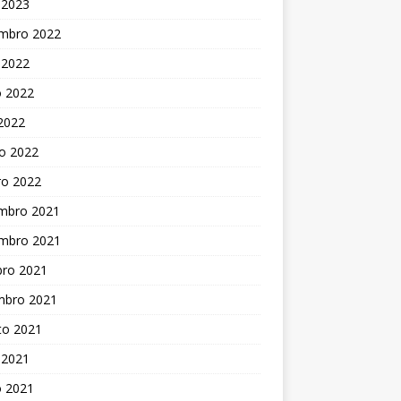
 2023
mbro 2022
 2022
o 2022
 2022
o 2022
ro 2022
mbro 2021
mbro 2021
bro 2021
mbro 2021
to 2021
 2021
o 2021