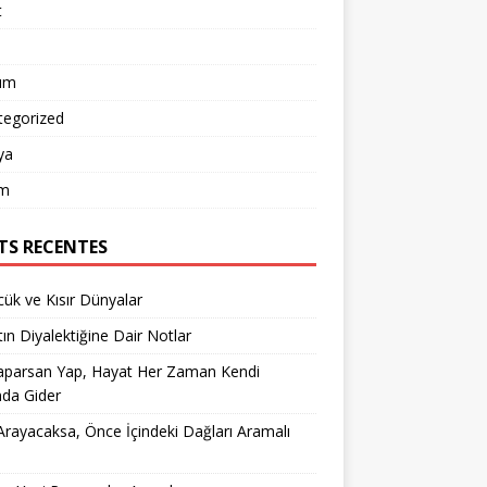
t
um
tegorized
ya
m
TS RECENTES
ük ve Kısır Dünyalar
ın Diyalektiğine Dair Notlar
aparsan Yap, Hayat Her Zaman Kendi
nda Gider
rayacaksa, Önce İçindeki Dağları Aramalı