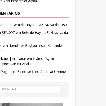
ta Yeni Pencereler Açmak
ENTÁRIOS
Anar
em
Belki de Hayata Fazlayız ya da Eksik
n ŞENSÖZ
em
Belki de Hayata Fazlayız ya da
r
em
“Kendinde Başlıyor İnsan Kendinde
or…”
ektüel | erol anar
em
İslâmcı ”Aydın”
tipine Dair Bir Analiz
 Dugan
em
Birinci ve İkinci Adamlar Üzerine