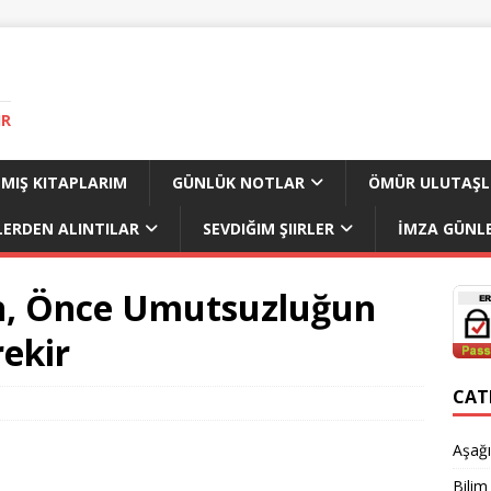
IR
MIŞ KITAPLARIM
GÜNLÜK NOTLAR
ÖMÜR ULUTAŞL
LERDEN ALINTILAR
SEVDIĞIM ŞIIRLER
İMZA GÜNLE
n, Önce Umutsuzluğun
ekir
CAT
Aşağı
Bilim