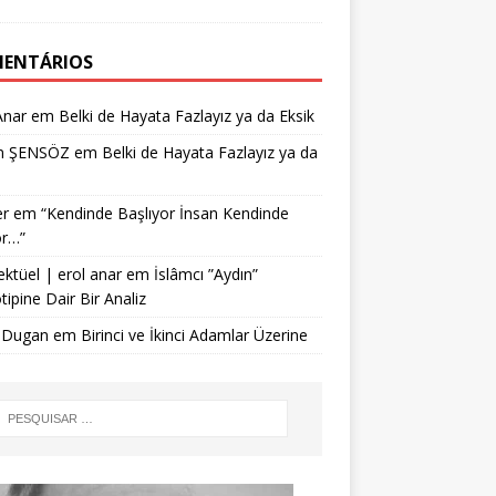
ENTÁRIOS
Anar
em
Belki de Hayata Fazlayız ya da Eksik
n ŞENSÖZ
em
Belki de Hayata Fazlayız ya da
r
em
“Kendinde Başlıyor İnsan Kendinde
or…”
ektüel | erol anar
em
İslâmcı ”Aydın”
tipine Dair Bir Analiz
 Dugan
em
Birinci ve İkinci Adamlar Üzerine