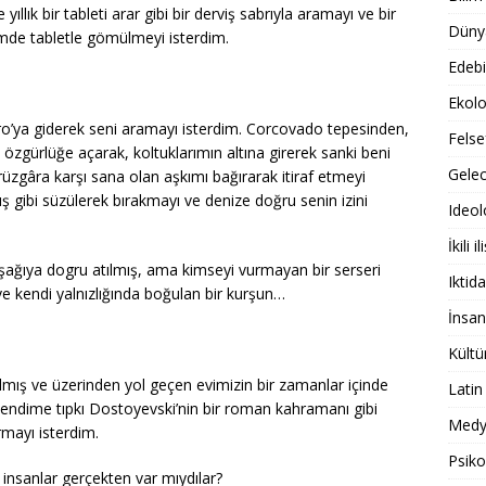
llık bir tableti arar gibi bir derviş sabrıyla aramayı ve bir
Dünya
mde tabletle gömülmeyi isterdim.
Edebi
Ekolo
ro’ya giderek seni aramayı isterdim. Corcovado tepesinden,
Felse
i özgürlüğe açarak, koltuklarımın altına girerek sanki beni
Gele
üzgâra karşı sana olan aşkımı bağırarak itiraf etmeyi
ş gibi süzülerek bırakmayı ve denize doğru senin izini
Ideol
İkili il
şağıya dogru atılmış, ama kimseyi vurmayan bir serseri
Iktida
ve kendi yalnızlığında boğulan bir kurşun…
İnsan
Kültü
lmış ve üzerinden yol geçen evimizin bir zamanlar içinde
Latin
kendime tıpkı Dostoyevski’nin bir roman kahramanı gibi
Medy
rmayı isterdim.
Psiko
insanlar gerçekten var mıydılar?