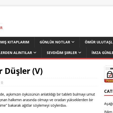
IR
MIŞ KITAPLARIM
GÜNLÜK NOTLAR
ÖMÜR ULUTAŞL
LERDEN ALINTILAR
SEVDIĞIM ŞIIRLER
İMZA GÜNLE
r Düşler (V)
0
CAT
nde, aşkımızın öyküsünün anlatıldığı bir tableti bulmayı umut
ığınan halkımın arasında olmayı ve oradan yükseklerden bir
Aşağı
erime” bakarak ağıtlar söylemeyi söylerd
im.
Bilim