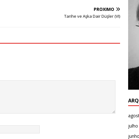
PRÓXIMO
Tarihe ve Aşka Dair Düşler (VI)
ARQ
agos
julho
junh