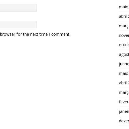
maio
abril
març
 browser for the next time I comment.
nove
outu
agos
junh
maio
abril
març
fever
janei
deze