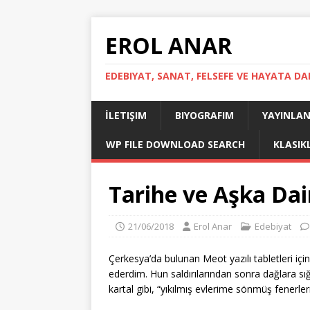
EROL ANAR
EDEBIYAT, SANAT, FELSEFE VE HAYATA DA
İLETIŞIM
BIYOGRAFIM
YAYINLAN
WP FILE DOWNLOAD SEARCH
KLASIK
Tarihe ve Aşka Dai
21/06/2018
Erol Anar
Edebiyat
Çerkesya’da bulunan Meot yazılı tabletleri içi
ederdim. Hun saldırılarından sonra dağlara s
kartal gibi, “yıkılmış evlerime sönmüş fenerl