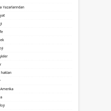
 Yazarlarından
yat
ji
fe
cek
oji
işkiler
r
 hakları
r
 Amerika
a
loji