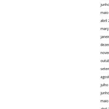
junh
maio
abril
març
janei
deze
nove
outu
sete
agos
julho
junh
maio
abril