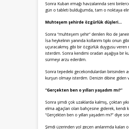
Sonra Kuban ırmağı havzalarında seni binlerce yı
gün o tableti bulduğumda, tam o noktaya eli
Muhteşem şehirde özgürlük düşleri…
Sonra “muhteşem şehir” denilen Rio de Janei
İsa heykelinin yanında kollarımı tıpkı onun gib
uçuracakmış gibi bir özgürlük duygusu veren r
isterdim. Sonra kendimi oradan aşağıya bir ku
sürmeyi arzu ederdim.
Sonra tepedeki gecekondulardan birisinden a
kurşun olmayı isterdim. Denizin dibine giden 
“Gerçekten ben o yılları yaşadım mı?”
Sonra şimdi çok uzaklarda kalmış, çoktan yıkı
elma ağaçları olan bahçesine giderek, kendi 
“Gerçekten ben o yılları yaşadım mı?” diye so
Şimdi üzerinden yol geçen anılarımda kalan o 