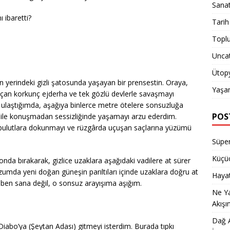
Sana
 ibaretti?
Tarih
Topl
Unca
Ütop
n yerindeki gizli şatosunda yaşayan bir prensestin. Oraya,
Yaşa
açan korkunç ejderha ve tek gözlü devlerle savaşmayı
ulaştığımda, aşağıya binlerce metre ötelere sonsuzluğa
POS
 bile konuşmadan sessizliğinde yaşamayı arzu ederdim.
i bulutlara dokunmayı ve rüzgârda uçuşan saçlarına yüzümü
Süper
Küçüc
nda bırakarak, gizlice uzaklara aşağıdaki vadilere at sürer
mda yeni doğan güneşin parıltıları içinde uzaklara doğru at
Hayat
 ben sana değil, o sonsuz arayışıma aşığım.
Ne Y
Akışı
Dağ A
Diabo’ya (Şeytan Adası) gitmeyi isterdim. Burada tıpkı