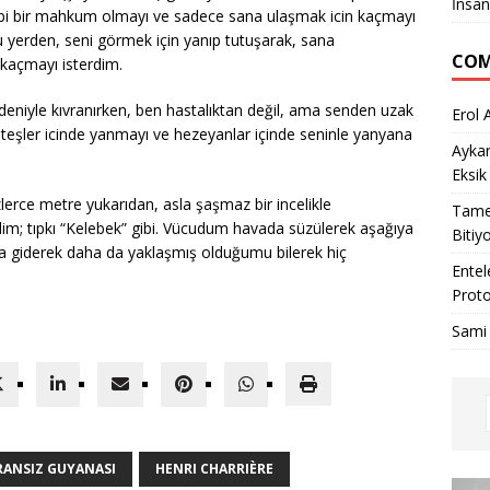
İnsan
gibi bir mahkum olmayı ve sadece sana ulaşmak icin kaçmayı
 yerden, seni görmek için yanıp tutuşarak, sana
COM
kaçmayı isterdim.
eniyle kıvranırken, ben hastalıktan değil, ama senden uzak
Erol 
 ateşler icinde yanmayı ve hezeyanlar içinde seninle yanyana
Ayka
Eksik
erce metre yukarıdan, asla şaşmaz bir incelikle
Tame
dim; tıpkı “Kelebek” gibi. Vücudum havada süzülerek aşağıya
Bitiy
a giderek daha da yaklaşmış olduğumu bilerek hiç
Entel
Proto
Sami
RANSIZ GUYANASI
HENRI CHARRIÈRE