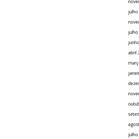
nove
julho
nove
julho
junh
abril
març
janei
deze
nove
outu
sete
agos
julho