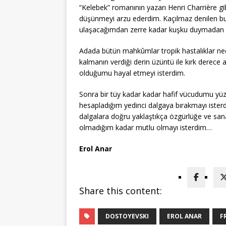
“Kelebek” romanının yazarı Henri Charrière 
düşünmeyi arzu ederdim. Kaçılmaz denilen bu
ulaşacağımdan zerre kadar kuşku duymadan 
Adada bütün mahkûmlar tropik hastalıklar ned
kalmanın verdiği derin üzüntü ile kırk derece
olduğumu hayal etmeyi isterdim.
Sonra bir tüy kadar kadar hafif vücudumu yüzl
hesapladığım yedinci dalgaya bırakmayı ister
dalgalara doğru yaklaştıkça özgürlüğe ve san
olmadığım kadar mutlu olmayı isterdim…
Erol Anar
Share this content:
DOSTOYEVSKI
EROL ANAR
F