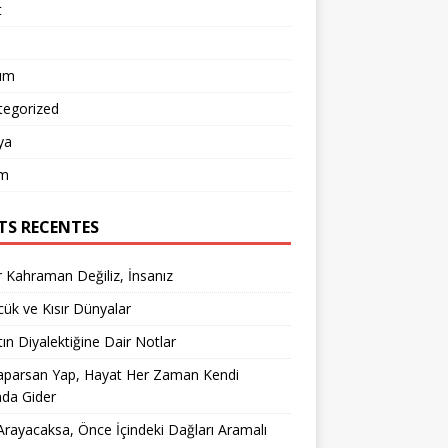
t
um
tegorized
ya
m
TS RECENTES
 Kahraman Değiliz, İnsanız
ük ve Kısır Dünyalar
ın Diyalektiğine Dair Notlar
aparsan Yap, Hayat Her Zaman Kendi
nda Gider
rayacaksa, Önce İçindeki Dağları Aramalı