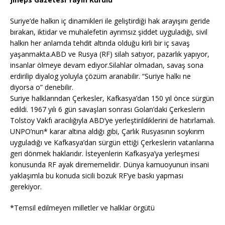
Suriye’de halkın iç dinamikleri ile geliştirdiği hak arayışını geride
bırakan, iktidar ve muhalefetin ayrımsız şiddet uyguladığı, sivil
halkın her anlamda tehdit altında olduğu kirli bir iç savaş
yaşanmakta.ABD ve Rusya (RF) silah satıyor, pazarlık yapıyor,
insanlar ölmeye devam ediyor.Silahlar olmadan, savaş sona
erdirilip diyalog yoluyla çözüm aranabilir. “Suriye halkı ne
diyorsa o” denebilir.
Suriye halklarından Çerkesler, Kafkasya’dan 150 yıl önce sürgün
edildi. 1967 yılı 6 gün savaşları sonrası Golan’daki Çerkeslerin
Tolstoy Vakfı aracılığıyla ABD’ye yerleştirildiklerini de hatırlamalı.
UNPO’nun* karar altına aldığı gibi, Çarlık Rusyasının soykırım
uyguladığı ve Kafkasya’dan sürgün ettiği Çerkeslerin vatanlarına
geri dönmek haklarıdır. İsteyenlerin Kafkasya’ya yerleşmesi
konusunda RF ayak dirememelidir. Dünya kamuoyunun insani
yaklaşımla bu konuda sicili bozuk RF’ye baskı yapması
gerekiyor.
*Temsil edilmeyen milletler ve halklar örgütü