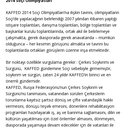
2014 Soçi Olimpiyatları
KAFFED 2014 Soçi Olimpiyatları’na ilişkin tavrını, olimpiyatların
Soçi’de yapılacağının belirlendiği 2007 yılından itibaren yaptığı
istişare toplantıları, danışma toplantıları, bölge toplantıları ve
başkanlar kurulu toplantılarında, ortak akıl ile belirlemeye
çalışmakta, gerek diasporada gerek anavatanda – mümkün
olduğunca – her kesimin görüşünü almakta ve tavrını bu
toplantılarda ortaklan görüşlerin üzerine inşa etmektedir.
Bir noktayı özellikle vurgulama gerekir : Çerkes Soykırımı ve
Sürgünü, KAFFED gündemine Soçi sebebiyle girmemiştir,
soykırım ve sürgün, zaten 24 yıldır KAFFED’in birinci ve en
önemli gündemidir.
KAFFED, Rusya Federasyonu’nun Çerkes Soykırım ve
Sürgünü’nü tanımasını, vatanından sürülen Çerkeslerin
torunlarına kayıtsız şartsız dönüş ve çifte vatandaşlık hakkı
vermesini, dönüşü teşvik emesini, dönenlere rehabilitasyon
programları hazırlayarak iş, aş ve barınma sağlamasını, dilin ve
kültürün yaşatılması için özel önlemler almasını, dönmeyen,
diasporada yaşamaya devam edecekler için de vatanları ile