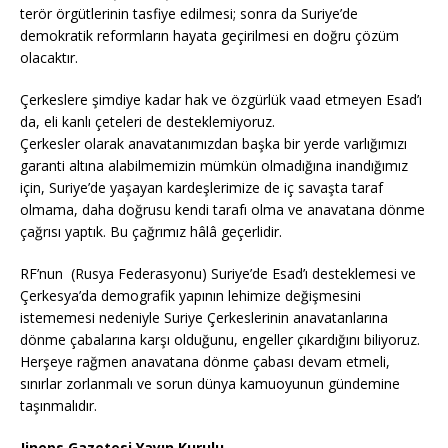
terör örgütlerinin tasfiye edilmesi; sonra da Suriye’de
demokratik reformların hayata geçirilmesi en doğru çözüm
olacaktır.
Çerkeslere şimdiye kadar hak ve özgürlük vaad etmeyen Esad’ı
da, eli kanlı çeteleri de desteklemiyoruz.
Çerkesler olarak anavatanımızdan başka bir yerde varlığımızı
garanti altına alabilmemizin mümkün olmadığına inandığımız
için, Suriye’de yaşayan kardeşlerimize de iç savaşta taraf
olmama, daha doğrusu kendi tarafı olma ve anavatana dönme
çağrısı yaptık. Bu çağrımız hâlâ geçerlidir.
RF’nun (Rusya Federasyonu) Suriye’de Esad’ı desteklemesi ve
Çerkesya’da demografik yapının lehimize değişmesini
istememesi nedeniyle Suriye Çerkeslerinin anavatanlarına
dönme çabalarına karşı olduğunu, engeller çıkardığını biliyoruz.
Herşeye rağmen anavatana dönme çabası devam etmeli,
sınırlar zorlanmalı ve sorun dünya kamuoyunun gündemine
taşınmalıdır.
Jineps Gazetesi Yayın Kurulu