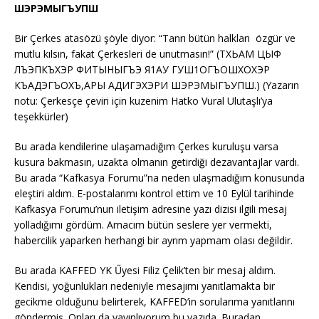
ШЭРЭМЫГЪУПШ
Bir Çerkes atasözü şöyle diyor: “Tanrı bütün halkları özgür ve
mutlu kılsın, fakat Çerkesleri de unutmasın!” (ТХЬАМ ЦЫФ
ЛЪЭПКЪХЭР ФИТЫНЫГЪЭ Я1АУ ГУШ1ОГЪОШХОХЭР
КЪАДЭГЪОХЪ,АРЫ АДИГЭХЭРИ ШЭРЭМЫГЪУПШ.) (Yazarın
notu: Çerkesçe çeviri için kuzenim Hatko Vural Ulutaşlı’ya
teşekkürler)
Bu arada kendilerine ulaşamadığım Çerkes kuruluşu varsa
kusura bakmasın, uzakta olmanın getirdiği dezavantajlar vardı.
Bu arada “Kafkasya Forumu”na neden ulaşmadığım konusunda
eleştiri aldım. E-postalarımı kontrol ettim ve 10 Eylül tarihinde
Kafkasya Forumu’nun iletişim adresine yazı dizisi ilgili mesaj
yolladığımı gördüm. Amacım bütün seslere yer vermekti,
habercilik yaparken herhangi bir ayrım yapmam olası değildir.
Bu arada KAFFED YK Űyesi Filiz Çelik’ten bir mesaj aldım.
Kendisi, yoğunlukları nedeniyle mesajımı yanıtlamakta bir
gecikme olduğunu belirterek, KAFFED’in sorularıma yanıtlarını
göndermiş. Onları da yayınlıyorum bu yazıda. Buradan