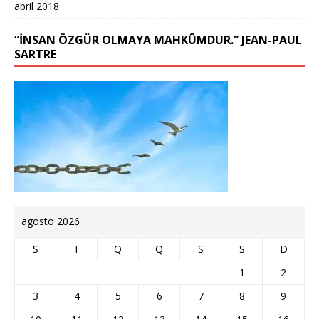
abril 2018
“İNSAN ÖZGÜR OLMAYA MAHKÛMDUR.” JEAN-PAUL
SARTRE
agosto 2026
S
T
Q
Q
S
S
D
1
2
3
4
5
6
7
8
9