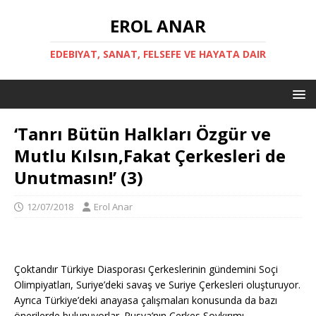
EROL ANAR
EDEBIYAT, SANAT, FELSEFE VE HAYATA DAIR
‘Tanrı Bütün Halkları Özgür ve
Mutlu Kılsın,Fakat Çerkesleri de
Unutmasın!’ (3)
12/07/2018
Erol Anar
Çoktandır Türkiye Diasporası Çerkeslerinin gündemini Soçi
Olimpiyatları, Suriye’deki savaş ve Suriye Çerkesleri oluşturuyor.
Ayrıca Türkiye’deki anayasa çalışmaları konusunda da bazı
önerilerde bulunuyorlar. Rusya’nın Çerkes Soykırımı