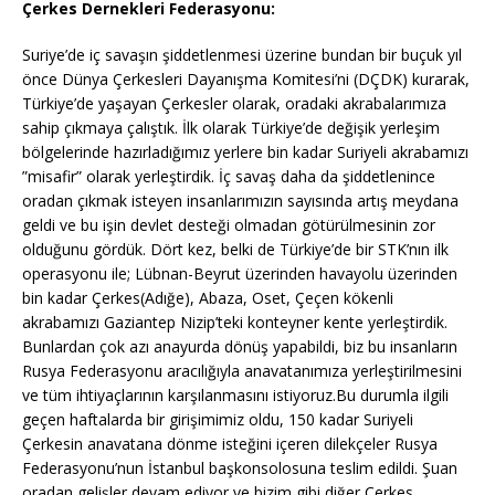
Çerkes Dernekleri Federasyonu:
Suriye’de iç savaşın şiddetlenmesi üzerine bundan bir buçuk yıl
önce Dünya Çerkesleri Dayanışma Komitesi’ni (DÇDK) kurarak,
Türkiye’de yaşayan Çerkesler olarak, oradaki akrabalarımıza
sahip çıkmaya çalıştık. İlk olarak Türkiye’de değişik yerleşim
bölgelerinde hazırladığımız yerlere bin kadar Suriyeli akrabamızı
”misafir” olarak yerleştirdik. İç savaş daha da şiddetlenince
oradan çıkmak isteyen insanlarımızın sayısında artış meydana
geldi ve bu işin devlet desteği olmadan götürülmesinin zor
olduğunu gördük. Dört kez, belki de Türkiye’de bir STK’nın ilk
operasyonu ile; Lübnan-Beyrut üzerinden havayolu üzerinden
bin kadar Çerkes(Adığe), Abaza, Oset, Çeçen kökenli
akrabamızı Gaziantep Nizip’teki konteyner kente yerleştirdik.
Bunlardan çok azı anayurda dönüş yapabildi, biz bu insanların
Rusya Federasyonu aracılığıyla anavatanımıza yerleştirilmesini
ve tüm ihtiyaçlarının karşılanmasını istiyoruz.Bu durumla ilgili
geçen haftalarda bir girişimimiz oldu, 150 kadar Suriyeli
Çerkesin anavatana dönme isteğini içeren dilekçeler Rusya
Federasyonu’nun İstanbul başkonsolosuna teslim edildi. Şuan
oradan gelişler devam ediyor ve bizim gibi diğer Çerkes