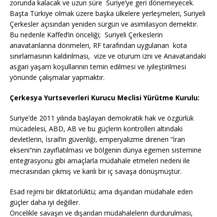
zorunda kalacak ve uzun süre Suriye’ye geri dönemeyecek.
Başta Türkiye olmak üzere başka ülkelere yerleşmeleri, Suriyeli
Çerkesler açısından yeniden sürgün ve asimilasyon demektir.
Bu nedenle Kaffed’in önceliği; Suriyeli Çerkeslerin
anavatanlarına dönmeleri, RF tarafından uygulanan kota
sınırlamasının kaldırılması, vize ve oturum izni ve Anavatandaki
asgari yaşam koşullarının temin edilmesi ve iyileştirilmesi
yönünde çalışmalar yapmaktır.
Çerkesya Yurtseverleri Kurucu Meclisi Yürütme Kurulu:
Suriye’de 2011 yılında başlayan demokratik hak ve özgürlük
mücadelesi, ABD, AB ve bu güçlerin kontrolleri altındaki
devletlerin, İsrail’in güvenliği, emperyalizme direnen “İran
ekseni“nin zayıflatılması ve bölgenin dünya egemen sistemine
entegrasyonu gibi amaçlarla müdahale etmeleri nedeni ile
mecrasından çıkmış ve kanlı bir iç savaşa dönüşmüştür.
Esad rejimi bir diktatörlüktü; ama dışarıdan müdahale eden
güçler daha iyi değiller.
Öncelikle savaşın ve dışarıdan müdahalelerin durdurulması,