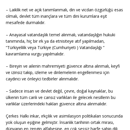
– Laiklik net ve açık tanımlanmalı, din ve vicdan özgürlüğü esas
olmalı, devlet tüm inançlara ve tüm dini kurumlara eşit
mesafede durmalıdır.
– Anayasal vatandaşlık temel alınmalı, vatandaşlığın hukuki
tanımında, hiç bir ırk ya da etnisiteye atıf yapılmadan,
“Türkiyelilik veya Türkiye (Cumhuriyeti ) Vatandaşlığı ”
kavramlarına vurgu yapılmalıdır.
– Bireyin ve ailenin mahremiyeti güvence altına alınmalı, keyfi
ve izinsiz takip, izleme ve dinlemelerin engellenmesi için
caydırıcı ve önleyici tedbirler alınmalıdır.
– Sadece insan ve devlet değil, çevre, doğal kaynaklar, bu
ülkenin tüm canlı ve cansız varlıkları ile gelecek nesillerin bu
varlıklar üzerlerindeki hakları güvence altına alınmalıdır.
Çerkes Halkı inkar, ırkçılık ve asimilasyon politikaları sonucunda
yok oluşun eşiğine gelmiştir. İnsanlık tarihinin ortak mirası,
dünyanın en zengin alfabesine, en çok sessiz harfe sahip dili