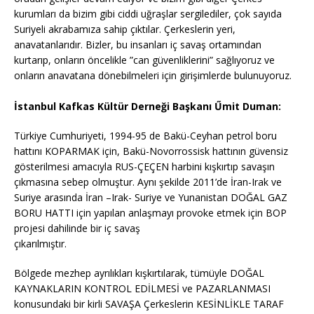
kurumları da bizim gibi ciddi uğraşlar sergilediler, çok sayıda
Suriyeli akrabamıza sahip çıktılar. Çerkeslerin yeri,
anavatanlarıdır. Bizler, bu insanları iç savaş ortamından
kurtarıp, onların öncelikle ”can güvenliklerini” sağlıyoruz ve
onların anavatana dönebilmeleri için girişimlerde bulunuyoruz.
İstanbul Kafkas Kültür Derneği Başkanı Űmit Duman:
Türkiye Cumhuriyeti, 1994-95 de Bakü-Ceyhan petrol boru
hattını KOPARMAK için, Bakü-Novorrossisk hattının güvensiz
gösterilmesi amacıyla RUS-ÇEÇEN harbini kışkırtıp savaşın
çıkmasına sebep olmuştur. Aynı şekilde 2011’de İran-Irak ve
Suriye arasında İran –Irak- Suriye ve Yunanistan DOĞAL GAZ
BORU HATTI için yapılan anlaşmayı provoke etmek için BOP
projesi dahilinde bir iç savaş
çıkarılmıştır.
Bölgede mezhep ayrılıkları kışkırtılarak, tümüyle DOĞAL
KAYNAKLARIN KONTROL EDİLMESİ ve PAZARLANMASI
konusundaki bir kirli SAVAŞA Çerkeslerin KESİNLİKLE TARAF