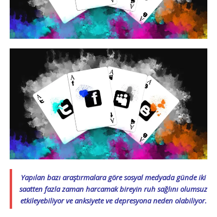
Yapılan bazı araştırmalara göre sosyal medyada günde iki
saatten fazla zaman harcamak bireyin ruh sağlını olumsuz
etkileyebiliyor ve anksiyete ve depresyona neden olabiliyor.