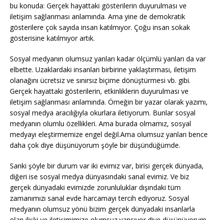
bu konuda: Gerçek hayattaki gösterilerin duyurulması ve
iletişim sağlanması anlamında. Ama yine de demokratik
gösterilere çok sayıda insan katılmıyor. Çoğu insan sokak
gösterisine katılmıyor artık.
Sosyal medyanın olumsuz yanları kadar ölçümlü yanları da var
elbette. Uzaklardaki insanları birbirine yaklaştırması, iletişim
olanağını ücretsiz ve sınırsız biçime dönüştürmesi vb. gibi.
Gerçek hayattaki gösterilerin, etkinliklerin duyurulması ve
iletişim sağlanması anlamında. Örneğin bir yazar olarak yazımı,
sosyal medya aracılığıyla okurlara iletiyorum. Bunlar sosyal
medyanın olumlu özellikleri. Ama burada olmamız, sosyal
medyayı eleştirmemize engel değil.Ama olumsuz yanları bence
daha çok diye düşünüyorum şöyle bir düşündüğümde.
Sanki şöyle bir durum var iki evimiz var, birisi gerçek dünyada,
diğeri ise sosyal medya dünyasındaki sanal evimiz. Ve biz
gerçek dünyadaki evimizde zorunluluklar dışındaki tüm
zamanımızı sanal evde harcamayı tercih ediyoruz. Sosyal
medyanın olumsuz yönü bizim gerçek dünyadaki insanlarla
olan ilişki ve iletişimimize olumsuz yansıyor diye düşünüyorum.