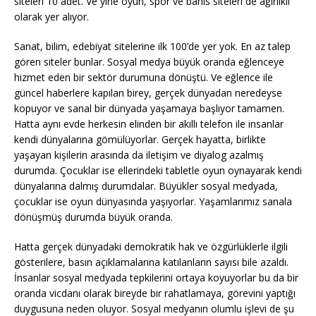
siteleri 10 adet. Ve yine oyun, spor ve bahis siteleri de ağırlıklı
olarak yer alıyor.
Sanat, bilim, edebiyat sitelerine ilk 100’de yer yok. En az talep
gören siteler bunlar. Sosyal medya büyük oranda eğlenceye
hizmet eden bir sektör durumuna dönüştü. Ve eğlence ile
güncel haberlere kapılan birey, gerçek dünyadan neredeyse
kopuyor ve sanal bir dünyada yaşamaya başlıyor tamamen.
Hatta aynı evde herkesin elinden bir akıllı telefon ile insanlar
kendi dünyalarına gömülüyorlar. Gerçek hayatta, birlikte
yaşayan kişilerin arasında da iletişim ve diyalog azalmış
durumda. Çocuklar ise ellerindeki tabletle oyun oynayarak kendi
dünyalarına dalmış durumdalar. Büyükler sosyal medyada,
çocuklar ise oyun dünyasında yaşıyorlar. Yaşamlarımız sanala
dönüşmüş durumda büyük oranda.
Hatta gerçek dünyadaki demokratik hak ve özgürlüklerle ilgili
gösterilere, basın açıklamalarına katılanların sayısı bile azaldı.
İnsanlar sosyal medyada tepkilerini ortaya koyuyorlar bu da bir
oranda vicdanı olarak bireyde bir rahatlamaya, görevini yaptığı
duygusuna neden oluyor. Sosyal medyanın olumlu işlevi de şu