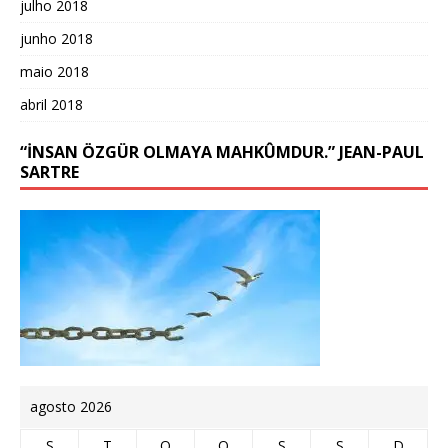
julho 2018
junho 2018
maio 2018
abril 2018
“İNSAN ÖZGÜR OLMAYA MAHKÛMDUR.” JEAN-PAUL
SARTRE
agosto 2026
S
T
Q
Q
S
S
D