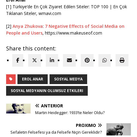
[1] Türkiye’de En Çok Ziyaret Edilen Siteler: TOP 100 | En Çok
Tıklanan Siteler, wmavi.com
[2]
Anya Zhukova
:
7 Negative Effects of Social Media on
People and Users
, https://www.makeuseof.com
Share this content:
EROL ANAR
SOSYAL MEDYA
SOSYAL MEDYANIN OLUMSUZ ETKILERI
ANTERIOR
Martin Heidegger: 1933’te Neler Oldu?
PRÓXIMO
Sefaletin Felsefesi ya da Felsefe Niçin Gereklidir?