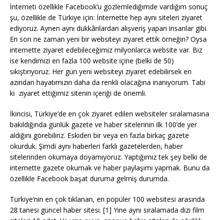
İnterneti özellikle Facebook’u gözlemlediğimde vardığım sonuç
şu, özellikle de Türkiye için: İnternette hep aynı siteleri ziyaret
ediyoruz. Aynen aynı dükkânlardan alışveriş yapan insanlar gibi.
En son ne zaman yeni bir websiteyi ziyaret ettik örneğin? Oysa
internette ziyaret edebileceğimiz milyonlarca website var. Biz
ise kendimizi en fazla 100 website içine (belki de 50)
sıkıştırıyoruz. Her gün yeni websiteyi ziyaret edebilirsek en
azından hayatımızın daha da renkli olacağına inanıyorum. Tabi
ki ziyaret ettiğimiz sitenin içeriği de önemli.
İkincisi, Türkiye’de en çok ziyaret edilen websiteler sıralamasına
bakıldığında günlük gazete ve haber sitelerinin ilk 100’de yer
aldığını görebiliriz. Eskiden bir veya en fazla birkaç gazete
okurduk. Şimdi aynı haberleri farklı gazetelerden, haber
sitelerinden okumaya doyamıyoruz. Yaptığımız tek şey belki de
internette gazete okumak ve haber paylaşımı yapmak. Bunu da
özellikle Facebook başat duruma gelmiş durumda.
Türkiye’nin en çok tıklanan, en popüler 100 websitesi arasında
28 tanesi güncel haber sitesi. [1
]
Yine aynı sıralamada dizi film