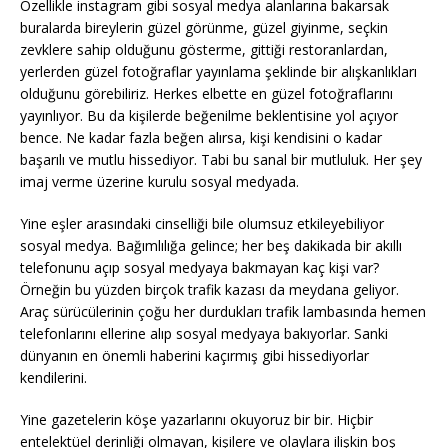
Özellikle instagram gibi sosyal medya alanlarına bakarsak
buralarda bireylerin güzel görünme, güzel giyinme, seçkin
zevklere sahip olduğunu gösterme, gittiği restoranlardan,
yerlerden güzel fotoğraflar yayınlama şeklinde bir alışkanlıkları
olduğunu görebiliriz. Herkes elbette en güzel fotoğraflarını
yayınlıyor. Bu da kişilerde beğenilme beklentisine yol açıyor
bence. Ne kadar fazla beğen alırsa, kişi kendisini o kadar
başarılı ve mutlu hissediyor. Tabi bu sanal bir mutluluk. Her şey
imaj verme üzerine kurulu sosyal medyada.
Yine eşler arasındaki cinselliği bile olumsuz etkileyebiliyor
sosyal medya. Bağımlılığa gelince; her beş dakikada bir akıllı
telefonunu açıp sosyal medyaya bakmayan kaç kişi var?
Örneğin bu yüzden birçok trafik kazası da meydana geliyor.
Araç sürücülerinin çoğu her durdukları trafik lambasında hemen
telefonlarını ellerine alıp sosyal medyaya bakıyorlar. Sanki
dünyanın en önemli haberini kaçırmış gibi hissediyorlar
kendilerini.
Yine gazetelerin köşe yazarlarını okuyoruz bir bir. Hiçbir
entelektüel derinliği olmayan, kişilere ve olaylara ilişkin boş