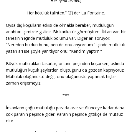
Her iyilik bizden,
Her kötülük talihten.” [2] der La Fontaine
.
Oysa dış koşulların etkisi de olmakla beraber, mutluluğun
anahtarı içimizde gizlidir. Bir karikatür görmüştüm. İki arı var, bir
tanesinin içinde mutluluk bölümü var. Diğer arı soruyor:
“Nereden buldun bunu, ben de onu arıyordum.” İçinde mutluluk
yazan arı ise şöyle yanıtlıyor onu: “Kendim yaptım.”
Büyük mutlulukları tasarlar, onların peşinden koşarken, aslında
mutluluğun küçük şeylerden oluştuğunu da gözden kaçırıyoruz.
Mutluluk olağanüstü değil, onu olağanüstü yaparsak hiçbir
zaman erişemeyiz.
***
İnsanların çoğu mutluluğu parada arar ve ölünceye kadar daha
çok paranın peşinde gider. Paranın peşinde gittikçe de mutsuz
olur.