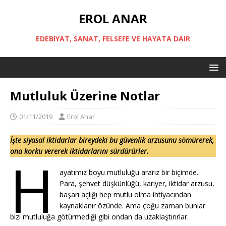
EROL ANAR
EDEBIYAT, SANAT, FELSEFE VE HAYATA DAIR
Mutluluk Üzerine Notlar
01/11/2019
Erol Anar
İşte siyasal iktidarlar bireydeki bu güvenlik arzusunu sömürerek,
ona korku vererek iktidarlarını sürdürürler.
H
ayatımız boyu mutluluğu ararız bir biçimde.
Para, şehvet düşkünlüğü, kariyer, iktidar arzusu,
başarı açlığı hep mutlu olma ihtiyacından
kaynaklanır özünde. Ama çoğu zaman bunlar
bizi mutluluğa götürmediği gibi ondan da uzaklaştırırlar.