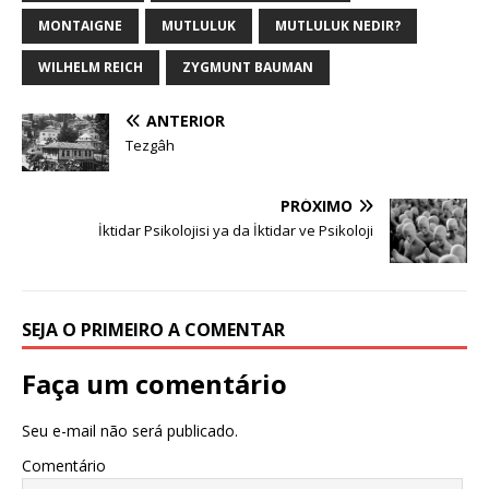
MONTAIGNE
MUTLULUK
MUTLULUK NEDIR?
WILHELM REICH
ZYGMUNT BAUMAN
ANTERIOR
Tezgâh
PRÓXIMO
İktidar Psikolojisi ya da İktidar ve Psikoloji
SEJA O PRIMEIRO A COMENTAR
Faça um comentário
Seu e-mail não será publicado.
Comentário