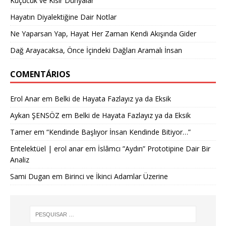
Küçücük ve Kısır Dünyalar
Hayatın Diyalektiğine Dair Notlar
Ne Yaparsan Yap, Hayat Her Zaman Kendi Akışında Gider
Dağ Arayacaksa, Önce İçindeki Dağları Aramalı İnsan
COMENTÁRIOS
Erol Anar
em
Belki de Hayata Fazlayız ya da Eksik
Aykan ŞENSÖZ
em
Belki de Hayata Fazlayız ya da Eksik
Tamer
em
“Kendinde Başlıyor İnsan Kendinde Bitiyor…”
Entelektüel | erol anar
em
İslâmcı ”Aydın” Prototipine Dair Bir
Analiz
Sami Dugan
em
Birinci ve İkinci Adamlar Üzerine