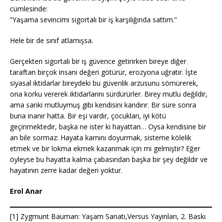
cümlesinde:
“Yaşama sevincimi sigortalı bir iş karşılığında sattım.”
Hele bir de sınıf atlamışsa.
Gerçekten sigortalı bir iş güvence getirirken bireye diğer
taraftan birçok insanı değeri götürür, erozyona uğratır. İşte
siyasal iktidarlar bireydeki bu güvenlik arzusunu sömürerek,
ona korku vererek iktidarlarını sürdürürler. Birey mutlu değildir,
ama sanki mutluymuş gibi kendisini kandırır. Bir süre sonra
buna inanır hatta. Bir eşi vardır, çocukları, iyi kötü
geçinmektedir, başka ne ister ki hayattan… Oysa kendisine bir
an bile sormaz: Hayata karnını doyurmak, sisteme kölelik
etmek ve bir lokma ekmek kazanmak için mi gelmiştir? Eğer
öyleyse bu hayatta kalma çabasından başka bir şey değildir ve
hayatının zerre kadar değeri yoktur.
Erol Anar
[1] Zygmunt Bauman: Yaşam Sanatı,Versus Yayınları, 2. Baskı