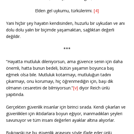
Elden gel uykumu, türkülerimi.
[4]
Yani hiçbir şey hayatın kendisinden, huzurlu bir uykudan ve anı
dolu dolu yalın bir biçimde yaşamaktan, sağlıktan değerli
değildir.
***
“Hayatta mutluluk dileniyorsun, ama güvence senin için daha
önemli, hatta bunun bedeli, bütün yaşamın boyunca baş
eğmek olsa bile. Mutluluk kotarmayı, mutluluğun tadını
çıkarmayı, onu korumayı, hiç öğrenmediğin için, başı dik
olmanın cesaretini de bilmiyorsun.”
[v]
diyor Reich ünlü
yapıtında.
Gerçekten güvenlik insanlar için birinci sırada. Kendi çıkarları ve
güvenlikleri için iktidarlara boyun eğiyor, inanmadıkları şeyleri
savunuyor ve tüm insanı değerleri ayaklar altına alıyorlar.
Bukowski ise bu güvenlik arayışını şöyle ifade eder ünlü