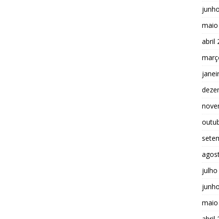
junh
maio
abril
març
janei
deze
nove
outu
sete
agos
julho
junh
maio
abril