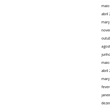
maio
abril
març
nove
outu
agos
junh
maio
abril
març
fever
janei
deze