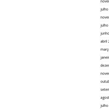
nove
julho
nove
julho
junh
abril
març
janei
deze
nove
outu
sete
agos
julho