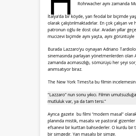
H
Rohrwacher aynı zamanda Muciz
İtalya’da bir köyde, yarı feodal bir biçimde y
olarak çalıştırılmaktadırlar. En çok çalışan 
patronun oğlu ile dost olur. Aradan yıllar ge
mucizevi biçimde aynı yaşta, aynı görüntüyle 
Burada Lazzaro’yu oynayan Adriano Tardiolo, ro
sinemasında parlayan yönetmenlerden olan Alice
zamanda acımasızlığı, sömürüyü her şeyi sorgul
anımsatıyor biraz.
The New York Times’ta bu filmin incelemesind
“Lazzaro” nun sonu yıkıcı. Filmin umutsuzluğa ka
mutluluk var, ya da tam tersi.”
Ayrıca gazete bu filmi “modern masal” olarak
planında mistik, masalsı ve pastoral gizemler
efsanevi bir kurttan bahsederler. O kurdu bir 
bir simgedir. Yarı masalsı bir simge.