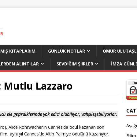
IR
MIŞ KITAPLARIM
GÜNLÜK NOTLAR
ÖMÜR ULUTAŞL
LERDEN ALINTILAR
SEVDIĞIM ŞIIRLER
İMZA GÜNLE
: Mutlu Lazzaro
CAT
 ele geçirdiklerinde yok edici olabiliyor, vahşileşebiliyorlar.
Aşağı
ro), Alice Rohrwacher’in Cannes’da ödül kazanan son
 film, aynı yıl Cannes’de Altın Palmiye ödülünü kazanıyor.
Bilim