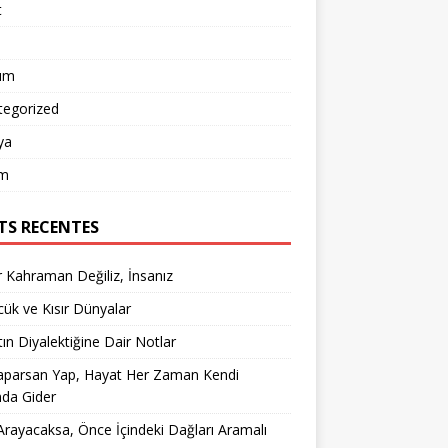
t
um
tegorized
ya
m
TS RECENTES
 Kahraman Değiliz, İnsanız
ük ve Kısır Dünyalar
ın Diyalektiğine Dair Notlar
aparsan Yap, Hayat Her Zaman Kendi
nda Gider
rayacaksa, Önce İçindeki Dağları Aramalı