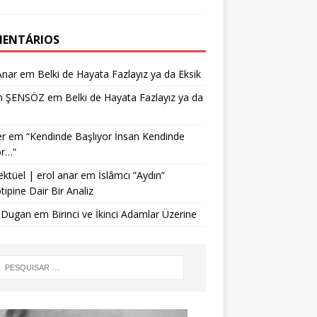
ENTÁRIOS
Anar
em
Belki de Hayata Fazlayız ya da Eksik
n ŞENSÖZ
em
Belki de Hayata Fazlayız ya da
r
em
“Kendinde Başlıyor İnsan Kendinde
or…”
ektüel | erol anar
em
İslâmcı ”Aydın”
tipine Dair Bir Analiz
 Dugan
em
Birinci ve İkinci Adamlar Üzerine