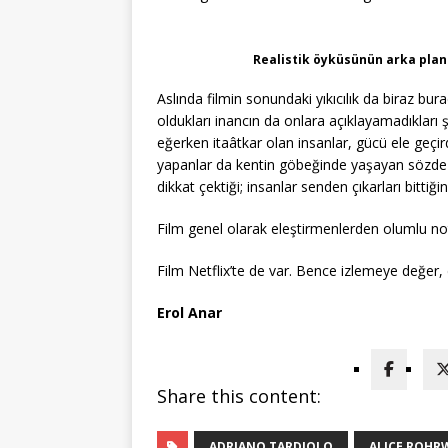
Realistik öyküsünün arka planı
Aslında filmin sonundaki yıkıcılık da biraz bu
oldukları inancın da onlara açıklayamadıkları ş
eğerken itaâtkar olan insanlar, gücü ele geçirdi
yapanlar da kentin göbeğinde yaşayan sözde “uyg
dikkat çektiği; insanlar senden çıkarları bitti
Film genel olarak eleştirmenlerden olumlu no
Film Netflix’te de var. Bence izlemeye değer, 
Erol Anar
Share this content:
ADRIANO TARDIOLO
ALICE ROHR