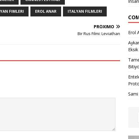
İnsan
LYAN FIMLERI
EROL ANAR
ITALYAN FILMLERI
COM
PRÓXIMO
Erol 
Bir Rus Filmi: Leviathan
Ayka
Eksik
Tame
Bitiy
Entel
Proto
Sami