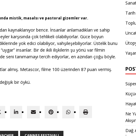
Sana
Tarih
nda mistik, masalsı ve pastoral gizemler var.
Topl
radan kaynaklanıyor bence. İnsanlar anlamadıkları ve sahip
Unca
eyler karşısında çok tehlikeli olabiliyorlar. Güce boyun
Ütop
klerinde yok edici olabiliyor, vahşileşebiliyorlar. Üstelik bunu
ar” insanlar. Bir de ikili ilişkilerin şu yönü var filmin
Yaşa
ğinde seni tanımamayı tercih ediyorlar, en azından çoğu böyle.
POS
tlar almış. Metascor, filme 100 üzerinden 87 puan vermiş.
değişik bir öykü.
Süper
Küçüc
Hayat
Ne Y
Akışı
Dağ A
WACHER
CANNES FESTIVALI