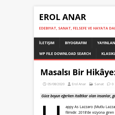
EROL ANAR
EDEBIYAT, SANAT, FELSEFE VE HAYATA DA
İLETIŞIM
BIYOGRAFIM
YAYINLAN
WP FILE DOWNLOAD SEARCH
KLASIK
Masalsı Bir Hikâye
05/08/2020
Erol Anar
Sanat
0
Güce boyun eğerken itaâtkar olan insanlar, gücü
appy As Lazzaro (Mutlu Lazza
filmidir. 2018‘de vizyona giren