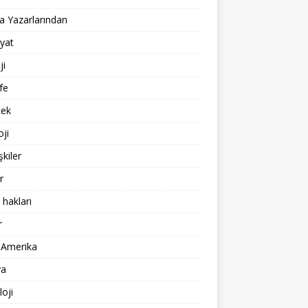
 Yazarlarından
yat
ji
fe
cek
oji
işkiler
r
 hakları
r
 Amerika
a
loji