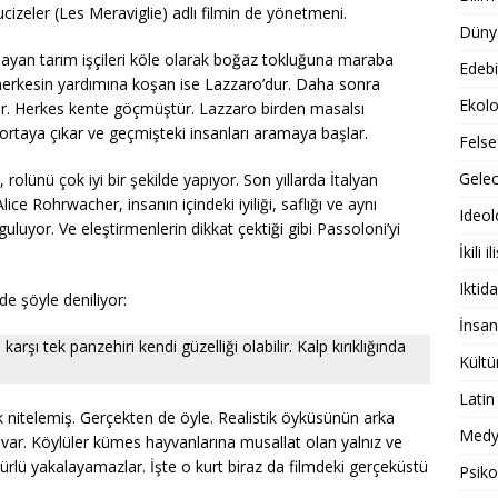
eler (Les Meraviglie) adlı filmin de yönetmeni.
Dünya
aşayan tarım işçileri köle olarak boğaz tokluğuna maraba
Edebi
ve herkesin yardımına koşan ise Lazzaro’dur. Daha sonra
Ekolo
çer. Herkes kente göçmüştür. Lazzaro birden masalsı
ortaya çıkar ve geçmişteki insanları aramaya başlar.
Felse
Gele
lünü çok iyi bir şekilde yapıyor. Son yıllarda İtalyan
 Rohrwacher, insanın içindeki iyiliği, saflığı ve aynı
Ideol
uyor. Ve eleştirmenlerin dikkat çektiği gibi Passoloni’yi
İkili il
Iktida
e şöyle deniliyor:
İnsan
rşı tek panzehiri kendi güzelliği olabilir. Kalp kırıklığında
Kültü
Latin
 nitelemiş. Gerçekten de öyle. Realistik öyküsünün arka
Medy
 var. Köylüler kümes hayvanlarına musallat olan yalnız ve
türlü yakalayamazlar. İşte o kurt biraz da filmdeki gerçeküstü
Psiko