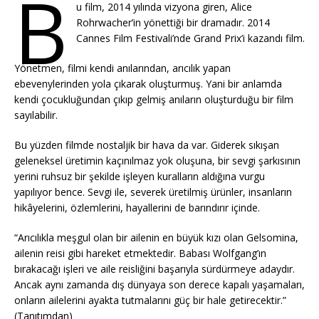
B
u film, 2014 yılında vizyona giren, Alice
Rohrwacher’in yönettiği bir dramadır. 2014
Cannes Film Festivali’nde Grand Prix’i kazandı film.
Yönetmen, filmi kendi anılarından, arıcılık yapan
ebevenylerinden yola çıkarak oluşturmuş. Yani bir anlamda
kendi çocukluğundan çıkıp gelmiş anıların oluşturduğu bir film
sayılabilir.
Bu yüzden filmde nostaljik bir hava da var. Giderek sıkışan
geleneksel üretimin kaçınılmaz yok oluşuna, bir sevgi şarkısının
yerini ruhsuz bir şekilde işleyen kuralların aldığına vurgu
yapılıyor bence. Sevgi ile, severek üretilmiş ürünler, insanların
hikâyelerini, özlemlerini, hayallerini de barındırır içinde.
“Arıcılıkla meşgul olan bir ailenin en büyük kızı olan Gelsomina,
ailenin reisi gibi hareket etmektedir. Babası Wolfgang’ın
bırakacağı işleri ve aile reisliğini başarıyla sürdürmeye adaydır.
Ancak aynı zamanda dış dünyaya son derece kapalı yaşamaları,
onların ailelerini ayakta tutmalarını güç bir hale getirecektir.”
(Tanıtımdan)