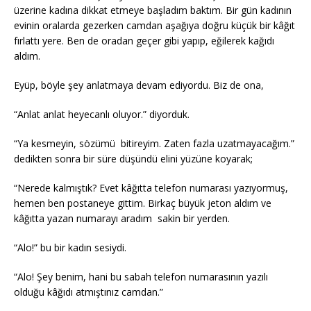
üzerine kadına dikkat etmeye başladım baktım. Bir gün kadının
evinin oralarda gezerken camdan aşağıya doğru küçük bir kâğıt
fırlattı yere. Ben de oradan geçer gibi yapıp, eğilerek kağıdı
aldım.
Eyüp, böyle şey anlatmaya devam ediyordu. Biz de ona,
“Anlat anlat heyecanlı oluyor.” diyorduk.
“Ya kesmeyin, sözümü bitireyim. Zaten fazla uzatmayacağım.”
dedikten sonra bir süre düşündü elini yüzüne koyarak;
“Nerede kalmıştık? Evet kâğıtta telefon numarası yazıyormuş,
hemen ben postaneye gittim. Birkaç büyük jeton aldım ve
kâğıtta yazan numarayı aradım sakin bir yerden.
“Alo!” bu bir kadın sesiydi.
“Alo! Şey benim, hani bu sabah telefon numarasının yazılı
olduğu kâğıdı atmıştınız camdan.”