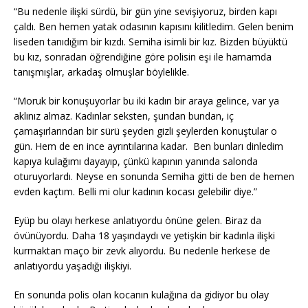
“Bu nedenle ilişki sürdü, bir gün yine sevişiyoruz, birden kapı
çaldı. Ben hemen yatak odasının kapısını kilitledim. Gelen benim
liseden tanıdığım bir kızdı. Semiha isimli bir kız. Bizden büyüktü
bu kız, sonradan öğrendiğine göre polisin eşi ile hamamda
tanışmışlar, arkadaş olmuşlar böylelikle.
“Moruk bir konuşuyorlar bu iki kadın bir araya gelince, var ya
aklınız almaz. Kadınlar seksten, şundan bundan, iç
çamaşırlarından bir sürü şeyden gizli şeylerden konuştular o
gün. Hem de en ince ayrıntılarına kadar. Ben bunları dinledim
kapıya kulağımı dayayıp, çünkü kapının yanında salonda
oturuyorlardı. Neyse en sonunda Semiha gitti de ben de hemen
evden kaçtım. Belli mi olur kadının kocası gelebilir diye.”
Eyüp bu olayı herkese anlatıyordu önüne gelen. Biraz da
övünüyordu. Daha 18 yaşındaydı ve yetişkin bir kadınla ilişki
kurmaktan maço bir zevk alıyordu. Bu nedenle herkese de
anlatıyordu yaşadığı ilişkiyi.
En sonunda polis olan kocanın kulağına da gidiyor bu olay