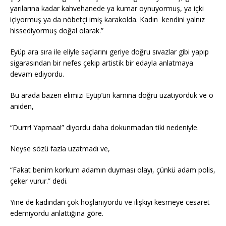
yarılarına kadar kahvehanede ya kumar oynuyormuş, ya içki
içiyormuş ya da nöbetçi imiş karakolda. Kadın kendini yalnız
hissediyormuş doğal olarak.”
Eyüp ara sıra ile eliyle saçlarını geriye doğru sıvazlar gibi yapıp
sigarasından bir nefes çekip artistik bir edayla anlatmaya
devam ediyordu.
Bu arada bazen elimizi Eyüp’ün karnına doğru uzatıyorduk ve o
aniden,
“Durrr! Yapmaa!” diyordu daha dokunmadan tiki nedeniyle.
Neyse sözü fazla uzatmadı ve,
“Fakat benim korkum adamın duyması olayı, çünkü adam polis,
çeker vurur.” dedi.
Yine de kadından çok hoşlanıyordu ve ilişkiyi kesmeye cesaret
edemiyordu anlattığına göre.