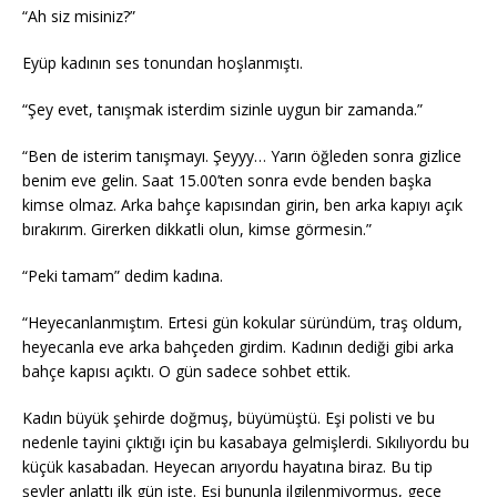
“Ah siz misiniz?”
Eyüp kadının ses tonundan hoşlanmıştı.
“Şey evet, tanışmak isterdim sizinle uygun bir zamanda.”
“Ben de isterim tanışmayı. Şeyyy… Yarın öğleden sonra gizlice
benim eve gelin. Saat 15.00’ten sonra evde benden başka
kimse olmaz. Arka bahçe kapısından girin, ben arka kapıyı açık
bırakırım. Girerken dikkatli olun, kimse görmesin.”
“Peki tamam” dedim kadına.
“Heyecanlanmıştım. Ertesi gün kokular süründüm, traş oldum,
heyecanla eve arka bahçeden girdim. Kadının dediği gibi arka
bahçe kapısı açıktı. O gün sadece sohbet ettik.
Kadın büyük şehirde doğmuş, büyümüştü. Eşi polisti ve bu
nedenle tayini çıktığı için bu kasabaya gelmişlerdi. Sıkılıyordu bu
küçük kasabadan. Heyecan arıyordu hayatına biraz. Bu tip
şeyler anlattı ilk gün işte. Eşi bununla ilgilenmiyormuş, gece