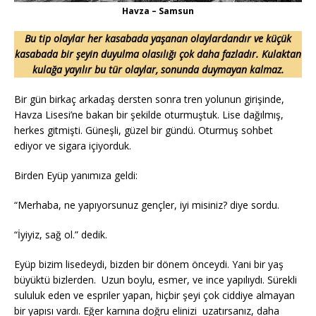
Havza – Samsun
Bu tip olaylar her kasabada yaşanan olaylardandır ve küçük
kasabada bir şeyin duyulma olasılığı çok daha fazladır. Kulaktan
kulağa yayılır bu tür olaylar, sonunda duymayan kalmaz.
Bir gün birkaç arkadaş dersten sonra tren yolunun girişinde,
Havza Lisesi’ne bakan bir şekilde oturmuştuk. Lise dağılmış,
herkes gitmişti. Güneşli, güzel bir gündü. Oturmuş sohbet
ediyor ve sigara içiyorduk.
Birden Eyüp yanımıza geldi:
“Merhaba, ne yapıyorsunuz gençler, iyi misiniz? diye sordu.
“İyiyiz, sağ ol.” dedik.
Eyüp bizim lisedeydi, bizden bir dönem önceydi. Yani bir yaş
büyüktü bizlerden. Uzun boylu, esmer, ve ince yapılıydı. Sürekli
sululuk eden ve espriler yapan, hiçbir şeyi çok ciddiye almayan
bir yapısı vardı. Eğer karnına doğru elinizi uzatırsanız, daha