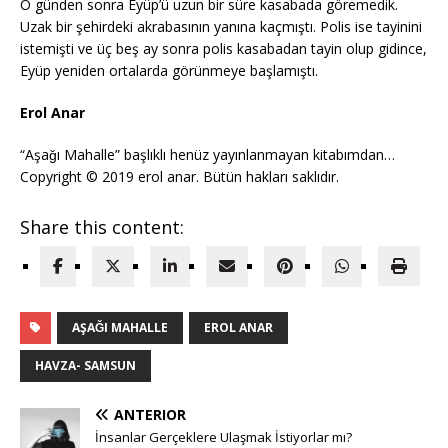
O günden sonra Eyüp’ü uzun bir süre kasabada göremedik.
Uzak bir şehirdeki akrabasının yanına kaçmıştı. Polis ise tayinini
istemişti ve üç beş ay sonra polis kasabadan tayin olup gidince,
Eyüp yeniden ortalarda görünmeye başlamıştı.
Erol Anar
“Aşaǧı Mahalle” başlıklı henüz yayınlanmayan kitabımdan…
Copyright © 2019 erol anar. Bütün hakları saklıdır.
Share this content:
AŞAǦI MAHALLE
EROL ANAR
HAVZA- SAMSUN
ANTERIOR
İnsanlar Gerçeklere Ulaşmak İstiyorlar mı?