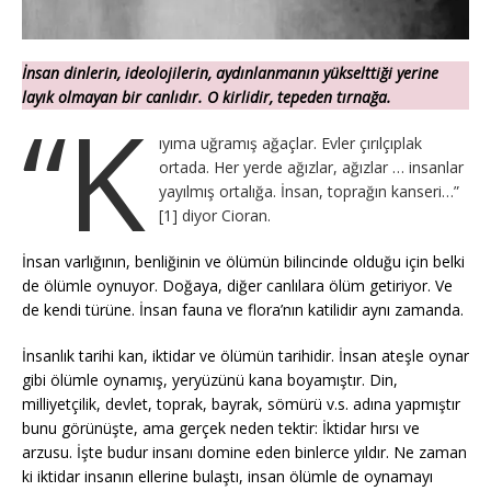
İnsan dinlerin, ideolojilerin, aydınlanmanın yükselttiği yerine
layık olmayan bir canlıdır. O kirlidir, tepeden tırnağa.
“K
ıyıma uğramış ağaçlar. Evler çırılçıplak
ortada. Her yerde ağızlar, ağızlar … insanlar
yayılmış ortalığa. İnsan, toprağın kanseri…”
[1] diyor Cioran.
İnsan varlığının, benliğinin ve ölümün bilincinde olduğu için belki
de ölümle oynuyor. Doğaya, diğer canlılara ölüm getiriyor. Ve
de kendi türüne. İnsan fauna ve flora’nın katilidir aynı zamanda.
İnsanlık tarihi kan, iktidar ve ölümün tarihidir. İnsan ateşle oynar
gibi ölümle oynamış, yeryüzünü kana boyamıştır. Din,
milliyetçilik, devlet, toprak, bayrak, sömürü v.s. adına yapmıştır
bunu görünüşte, ama gerçek neden tektir: İktidar hırsı ve
arzusu. İşte budur insanı domine eden binlerce yıldır. Ne zaman
ki iktidar insanın ellerine bulaştı, insan ölümle de oynamayı