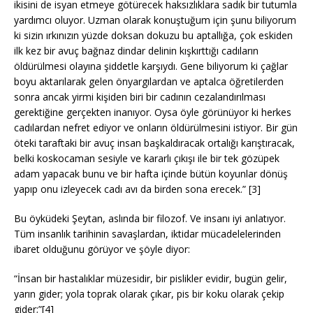
ikisini de isyan etmeye götürecek haksızlıklara sadık bir tutumla
yardımcı oluyor. Uzman olarak konuştuğum için şunu biliyorum
ki sizin ırkınızın yüzde doksan dokuzu bu aptallığa, çok eskiden
ilk kez bir avuç bağnaz dindar delinin kışkırttığı cadıların
öldürülmesi olayına şiddetle karşıydı. Gene biliyorum ki çağlar
boyu aktarılarak gelen önyargılardan ve aptalca öğretilerden
sonra ancak yirmi kişiden biri bir cadının cezalandırılması
gerektiğine gerçekten inanıyor. Oysa öyle görünüyor ki herkes
cadılardan nefret ediyor ve onların öldürülmesini istiyor. Bir gün
öteki taraftaki bir avuç insan başkaldıracak ortalığı karıştıracak,
belki koskocaman sesiyle ve kararlı çıkışı ile bir tek gözüpek
adam yapacak bunu ve bir hafta içinde bütün koyunlar dönüş
yapıp onu izleyecek cadı avı da birden sona erecek.” [3]
Bu öyküdeki Şeytan, aslında bir filozof. Ve insanı iyi anlatıyor.
Tüm insanlık tarihinin savaşlardan, iktidar mücadelelerinden
ibaret olduğunu görüyor ve şöyle diyor:
“İnsan bir hastalıklar müzesidir, bir pislikler evidir, bugün gelir,
yarın gider; yola toprak olarak çıkar, pis bir koku olarak çekip
gider;”[4]