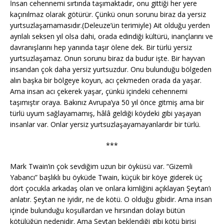
İnsan cehennemi sırtında taşımaktadır, onu gittiği her yere
kaçınılmaz olarak götürür. Çünkü onun sorunu biraz da yersiz
yurtsuzlaşamamasıdır.(Deleuze’ün terimiyle) Ait olduğu yerden
ayrılalı seksen yıl olsa dahi, orada edindiği kültürü, inançlarını ve
davranışlarını hep yanında taşır ölene dek. Bir türlü yersiz
yurtsuzlaşamaz. Onun sorunu biraz da budur işte. Bir hayvan
insandan çok daha yersiz yurtsuzdur. Onu bulunduğu bölgeden
alın başka bir bölgeye koyun, acı çekmeden orada da yaşar.
Ama insan acı çekerek yaşar, çünkü içindeki cehennemi
taşımıştır oraya. Bakınız Avrupa’ya 50 yıl önce gitmiş ama bir
türlü uyum sağlayamamış, hâlâ geldiği köydeki gibi yaşayan
insanlar var. Onlar yersiz yurtsuzlaşayamayanlardır bir türlü.
***
Mark Twain’in çok sevdiğim uzun bir öyküsü var. “Gizemli
Yabancı” başlıklı bu öyküde Twain, küçük bir köye giderek üç
dört çocukla arkadaş olan ve onlara kimliğini açıklayan Şeytan’ı
anlatır. Şeytan ne iyidir, ne de kötü. O olduğu gibidir. Ama insan
içinde bulunduğu koşullardan ve hırsından dolayı bütün
kötülüğün nedenidir. Ama Şeytan beklendiği gibi kötü birisi