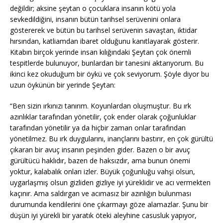
değildir; aksine şeytan o çocuklara insanın kötü yola
sevkedildiğini, insanın bütün tarihsel serüvenini onlara
göstererek ve bütün bu tarihsel serüvenin savaştan, iktidar
hırsından, katliamdan ibaret olduğunu kanıtlayarak gösterir.
Kitabın birçok yerinde insan kılığındaki Şeytan çok önemli
tespitlerde bulunuyor, bunlardan bir tanesini aktarıyorum. Bu
ikinci kez okuduğum bir öykü ve çok seviyorum. Şöyle diyor bu
uzun öykünün bir yerinde Şeytan:
“Ben sizin ırkınızı tanırım. Koyunlardan oluşmuştur. Bu ırk
azınlıklar tarafından yönetilir, çok ender olarak çoğunluklar
tarafından yönetilir ya da hiçbir zaman onlar tarafından
yönetilmez. Bu ırk duygularını, inançlarını bastırır, en çok gürültü
çıkaran bir avuç insanın peşinden gider. Bazen o bir avuç
gürültücü haklıdır, bazen de haksızdır, ama bunun önemi
yoktur, kalabalık onları izler. Büyük çoğunluğu vahşi olsun,
uygarlaşmış olsun gizliden gizliye iyi yüreklidir ve acı vermekten
kaçınır. Ama saldırgan ve acımasız bir azınlığın bulunması
durumunda kendilerini öne çıkarmayı göze alamazlar. Şunu bir
düşün iyi yürekli bir yaratık öteki aleyhine casusluk yapıyor,