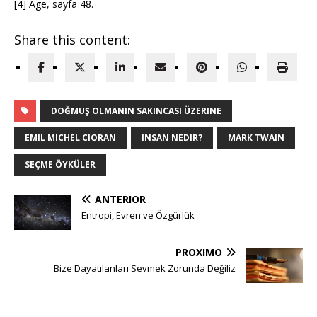
[4] Age, sayfa 48.
Share this content:
DOĞMUŞ OLMANIN SAKINCASI ÜZERINE
EMIL MICHEL CIORAN
INSAN NEDIR?
MARK TWAIN
SEÇME ÖYKÜLER
ANTERIOR
Entropi, Evren ve Özgürlük
PRÓXIMO
Bize Dayatılanları Sevmek Zorunda Değiliz