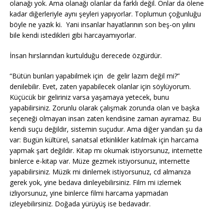
olanağı yok. Ama olanağı olanlar da farklı değil. Onlar da ölene
kadar diğerleriyle aynı şeyleri yapıyorlar. Toplumun çoğunluğu
böyle ne yazık ki. Yani insanlar hayatlarının son beş-on yılını
bile kendi istedikleri gibi harcayamıyorlar.
İnsan hırslarından kurtulduğu derecede özgürdür.
“Bütün bunları yapabilmek için de gelir lazım değil mi?”
denilebilir. Evet, zaten yapabilecek olanlar için söylüyorum.
Küçücük bir geliriniz varsa yaşamaya yetecek, bunu
yapabilirsiniz. Zorunlu olarak çalışmak zorunda olan ve başka
seçeneği olmayan insan zaten kendisine zaman ayıramaz. Bu
kendi suçu değildir, sistemin suçudur. Ama diğer yandan şu da
var: Bugün kültürel, sanatsal etkinlikler katılmak için harcama
yapmak şart değildir. Kitap mı okumak istiyorsunuz, internette
binlerce e-kitap var. Müze gezmek istiyorsunuz, internette
yapabilirsiniz. Müzik mi dinlemek istiyorsunuz, cd almanıza
gerek yok, yine bedava dinleyebilirsiniz. Film mi izlemek
izliyorsunuz, yine binlerce filmi harcama yapmadan
izleyebilirsiniz. Doğada yürüyüş ise bedavadır.