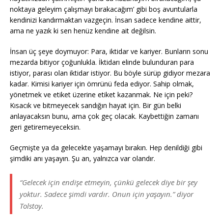
noktaya geleyim çalışmayı bırakacağım’ gibi boş avuntularla
kendinizi kandırmaktan vazgeçin. İnsan sadece kendine aittir,
ama ne yazık ki sen henüz kendine ait değilsin.
İnsan üç şeye doymuyor: Para, iktidar ve kariyer. Bunların sonu
mezarda bitiyor çoğunlukla. İktidarı elinde bulunduran para
istiyor, parası olan iktidar istiyor. Bu böyle sürüp gidiyor mezara
kadar. Kimisi kariyer için ömrünü feda ediyor. Sahip olmak,
yönetmek ve etiket üzerine etiket kazanmak. Ne için peki?
Kısacık ve bitmeyecek sandığın hayat için. Bir gün belki
anlayacaksın bunu, ama çok geç olacak. Kaybettiğin zamanı
geri getiremeyeceksin.
Geçmişte ya da gelecekte yaşamayı bırakın. Hep denildiği gibi
şimdiki anı yaşayın. Şu an, yalnızca var olandır.
“Gelecek için endişe etmeyin, çünkü gelecek diye bir şey
yoktur. Sadece şimdi vardır. Onun için yaşayın.” diyor
Tolstoy.