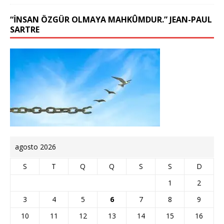
“İNSAN ÖZGÜR OLMAYA MAHKÛMDUR.” JEAN-PAUL
SARTRE
agosto 2026
S
T
Q
Q
S
S
D
1
2
3
4
5
6
7
8
9
10
11
12
13
14
15
16