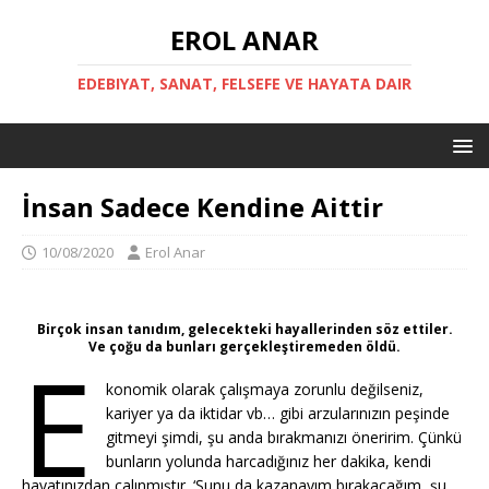
EROL ANAR
EDEBIYAT, SANAT, FELSEFE VE HAYATA DAIR
İnsan Sadece Kendine Aittir
10/08/2020
Erol Anar
Birçok insan tanıdım, gelecekteki hayallerinden söz ettiler.
Ve çoğu da bunları gerçekleştiremeden öldü.
E
konomik olarak çalışmaya zorunlu değilseniz,
kariyer ya da iktidar vb… gibi arzularınızın peşinde
gitmeyi şimdi, şu anda bırakmanızı öneririm. Çünkü
bunların yolunda harcadığınız her dakika, kendi
hayatınızdan çalınmıştır. ‘Şunu da kazanayım bırakacağım, şu