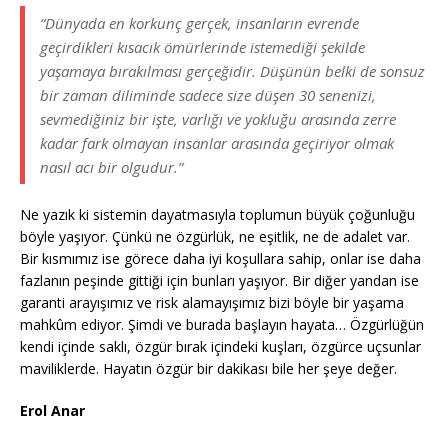
“Dünyada en korkunç gerçek, insanların evrende
geçirdikleri kısacık ömürlerinde istemediği şekilde
yaşamaya bırakılması gerçeğidir. Düşünün belki de sonsuz
bir zaman diliminde sadece size düşen 30 senenizi,
sevmediğiniz bir işte, varlığı ve yokluğu arasında zerre
kadar fark olmayan insanlar arasında geçiriyor olmak
nasıl acı bir olgudur.”
Ne yazık ki sistemin dayatmasıyla toplumun büyük çoğunluğu
böyle yaşıyor. Çünkü ne özgürlük, ne eşitlik, ne de adalet var.
Bir kısmımız ise görece daha iyi koşullara sahip, onlar ise daha
fazlanın peşinde gittiği için bunları yaşıyor. Bir diğer yandan ise
garanti arayışımız ve risk alamayışımız bizi böyle bir yaşama
mahkûm ediyor. Şimdi ve burada başlayın hayata… Özgürlüğün
kendi içinde saklı, özgür bırak içindeki kuşları, özgürce uçsunlar
maviliklerde. Hayatın özgür bir dakikası bile her şeye değer.
Erol Anar