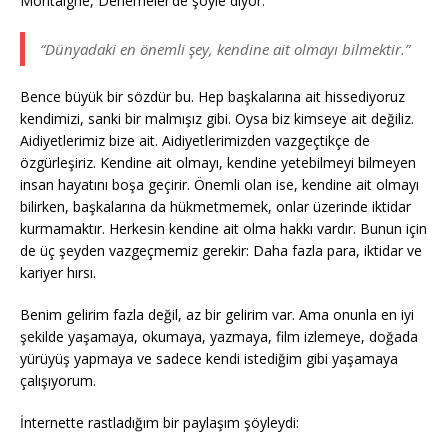
Montaigne, Denemeler’de şöyle diyor:
“Dünyadaki en önemli şey, kendine ait olmayı bilmektir.”
Bence büyük bir sözdür bu. Hep başkalarına ait hissediyoruz
kendimizi, sanki bir malmışız gibi. Oysa biz kimseye ait değiliz.
Aidiyetlerimiz bize ait. Aidiyetlerimizden vazgeçtikçe de
özgürleşiriz. Kendine ait olmayı, kendine yetebilmeyi bilmeyen
insan hayatını boşa geçirir. Önemli olan ise, kendine ait olmayı
bilirken, başkalarına da hükmetmemek, onlar üzerinde iktidar
kurmamaktır. Herkesin kendine ait olma hakkı vardır. Bunun için
de üç şeyden vazgeçmemiz gerekir: Daha fazla para, iktidar ve
kariyer hırsı.
Benim gelirim fazla değil, az bir gelirim var. Ama onunla en iyi
şekilde yaşamaya, okumaya, yazmaya, film izlemeye, doğada
yürüyüş yapmaya ve sadece kendi istediğim gibi yaşamaya
çalışıyorum.
İnternette rastladığım bir paylaşım şöyleydi: