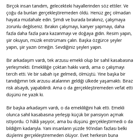
Birçok insan tanıdım, gelecekteki hayallerinden söz ettiler. Ve
çoğu da bunları gerçekleştiremeden öldü. Henüz geç olmadan
hayata müdahale edin. Şimdi ve burada bırakınız, çalışmaya
zorunlu değilseniz. Bırakın çalışmayı, kariyer yapmayı, daha
fazla daha fazla para kazanmayı ve doğaya gidin. Resim yapın,
şiir okuyun, müzik enstrümanı çalın. Başka özgürce şeyler
yapın, şiir yazın örneğin. Sevdiğiniz şeyleri yapın.
Bir arkadaşım vardı, tek arzusu emekli olup bir sahil kasabasına
yerleşmekti. Emekliliğe çoktan hakkı vardı, ama o çalışmayı
tercih etti. Ve bir sabah işe gelmedi, ölmüştü. Yine başka bir
tanıdığımın tek arzusu atalarının geldiği ülkede yaşamaktı. Biraz
risk alsaydı, yapabilirdi. Ama o da gerçekleştiremeden vefat etti
düşünü ne yazık ki.
Bir başka arkadaşım vardı, o da emekliliğini hak etti. Emekli
olunca sahil kasabasına yerleşip küçük bir pansiyon açmak
istiyordu. O hâlâ yaşıyor, ama bu düşünü gerçekleştirmedi o da
bildiğim kadarıyla. Yani insanların yüzde 90’ından fazlası belki
düşlerini gerçekleştiremeden ölüyor. Evet herkesin buna