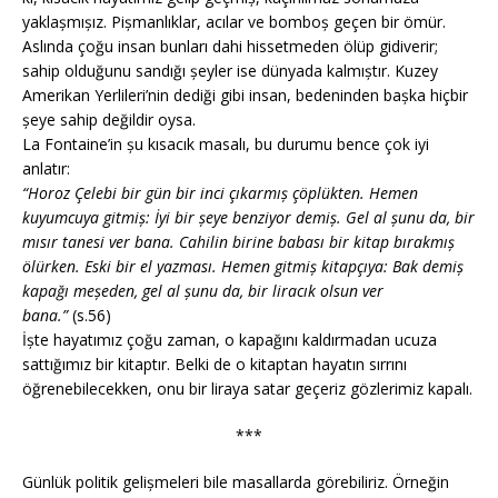
yaklașmıșız. Pișmanlıklar, acılar ve bomboș geçen bir ömür.
Aslında çoğu insan bunları dahi hissetmeden ölüp gidiverir;
sahip olduğunu sandığı șeyler ise dünyada kalmıștır. Kuzey
Amerikan Yerlileri’nin dediği gibi insan, bedeninden bașka hiçbir
șeye sahip değildir oysa.
La Fontaine’in șu kısacık masalı, bu durumu bence çok iyi
anlatır:
“Horoz Çelebi bir gün bir inci çıkarmıș çöplükten. Hemen
kuyumcuya gitmiș: İyi bir șeye benziyor demiș. Gel al șunu da, bir
mısır tanesi ver bana. Cahilin birine babası bir kitap bırakmıș
ölürken. Eski bir el yazması. Hemen gitmiș kitapçıya: Bak demiș
kapağı meședen, gel al șunu da, bir liracık olsun ver
bana.”
(s.56)
İște hayatımız çoğu zaman, o kapağını kaldırmadan ucuza
sattığımız bir kitaptır. Belki de o kitaptan hayatın sırrını
öğrenebilecekken, onu bir liraya satar geçeriz gözlerimiz kapalı.
***
Günlük politik gelișmeleri bile masallarda görebiliriz. Örneğin