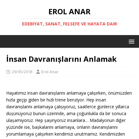
EROL ANAR
EDEBIYAT, SANAT, FELSEFE VE HAYATA DAIR
İnsan Davranıșlarını Anlamak
29/05/2018
Erol Anar
Hayatımız insan davranıșlarını anlamaya çalıșırken, önümüzden
hızla geçip giden bir hızlı trene benziyor. Hep insan
davranıșlarını anlamaya çalıșıyoruz, saatlerce günlerce yıllarca
düșünüyoruz bunun üzerinde, ama çoğunlukla da bir sonuca
ulașamıyoruz. Hep șașırıyoruz insanlara… Madalyonun diğer
yüzünde ise, bașkalarını anlamaya, onların davranıșlarını
yorumlamaya çalıșırken kendimizi unutmamız. Kendimizden