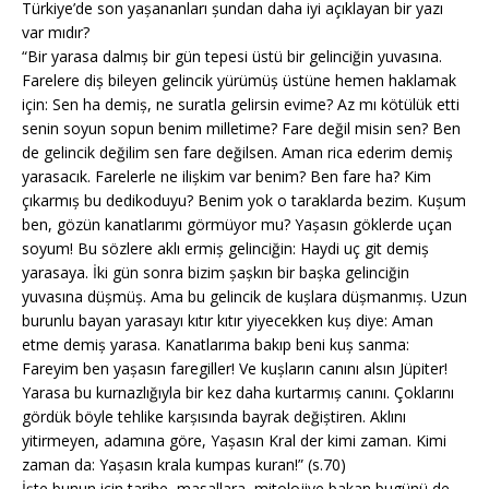
Türkiye’de son yașananları șundan daha iyi açıklayan bir yazı
var mıdır?
“Bir yarasa dalmıș bir gün tepesi üstü bir gelinciğin yuvasına.
Farelere diș bileyen gelincik yürümüș üstüne hemen haklamak
için: Sen ha demiș, ne suratla gelirsin evime? Az mı kötülük etti
senin soyun sopun benim milletime? Fare değil misin sen? Ben
de gelincik değilim sen fare değilsen. Aman rica ederim demiș
yarasacık. Farelerle ne ilișkim var benim? Ben fare ha? Kim
çıkarmıș bu dedikoduyu? Benim yok o taraklarda bezim. Kușum
ben, gözün kanatlarımı görmüyor mu? Yașasın göklerde uçan
soyum! Bu sözlere aklı ermiș gelinciğin: Haydi uç git demiș
yarasaya. İki gün sonra bizim șașkın bir bașka gelinciğin
yuvasına düșmüș. Ama bu gelincik de kușlara düșmanmıș. Uzun
burunlu bayan yarasayı kıtır kıtır yiyecekken kuș diye: Aman
etme demiș yarasa. Kanatlarıma bakıp beni kuș sanma:
Fareyim ben yașasın faregiller! Ve kușların canını alsın Jüpiter!
Yarasa bu kurnazlığıyla bir kez daha kurtarmıș canını. Çoklarını
gördük böyle tehlike karșısında bayrak değiștiren. Aklını
yitirmeyen, adamına göre, Yașasın Kral der kimi zaman. Kimi
zaman da: Yașasın krala kumpas kuran!” (s.70)
İște bunun için tarihe, masallara, mitolojiye bakan bugünü de