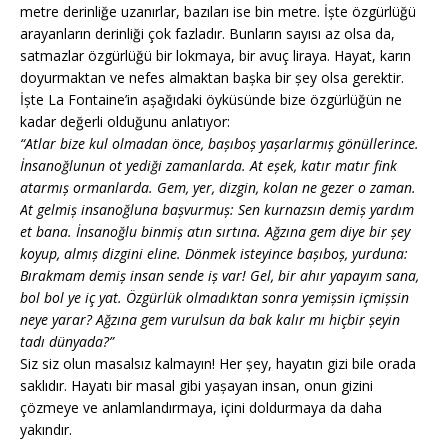
metre derinliğe uzanırlar, bazıları ise bin metre. İște özgürlüğü
arayanların derinliği çok fazladır. Bunların sayısı az olsa da,
satmazlar özgürlüğü bir lokmaya, bir avuç liraya. Hayat, karın
doyurmaktan ve nefes almaktan bașka bir șey olsa gerektir.
İște La Fontaine’in așağıdaki öyküsünde bize özgürlüğün ne
kadar değerli olduğunu anlatıyor:
“Atlar bize kul olmadan önce, bașıboș yașarlarmıș gönüllerince.
İnsanoğlunun ot yediği zamanlarda. At eșek, katır matır fink
atarmıș ormanlarda. Gem, yer, dizgin, kolan ne gezer o zaman.
At gelmiș insanoğluna bașvurmuș: Sen kurnazsın demiș yardım
et bana. İnsanoğlu binmiș atın sırtına. Ağzına gem diye bir șey
koyup, almıș dizgini eline. Dönmek isteyince bașıboș, yurduna:
Bırakmam demiș insan sende iș var! Gel, bir ahır yapayım sana,
bol bol ye iç yat. Özgürlük olmadıktan sonra yemișsin içmișsin
neye yarar? Ağzına gem vurulsun da bak kalır mı hiçbir șeyin
tadı dünyada?”
Siz siz olun masalsız kalmayın! Her șey, hayatın gizi bile orada
saklıdır. Hayatı bir masal gibi yașayan insan, onun gizini
çözmeye ve anlamlandırmaya, içini doldurmaya da daha
yakındır.