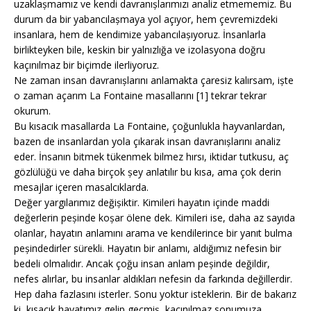
uzaklașmamız ve kendi davranıșlarımızı analiz etmememiz. Bu
durum da bir yabancılașmaya yol açıyor, hem çevremizdeki
insanlara, hem de kendimize yabancılașıyoruz. İnsanlarla
birlikteyken bile, keskin bir yalnızlığa ve izolasyona doğru
kaçınılmaz bir biçimde ilerliyoruz.
Ne zaman insan davranıșlarını anlamakta çaresiz kalırsam, iște
o zaman açarım La Fontaine masallarını [1] tekrar tekrar
okurum.
Bu kısacık masallarda La Fontaine, çoğunlukla hayvanlardan,
bazen de insanlardan yola çıkarak insan davranıșlarını analiz
eder. İnsanın bitmek tükenmek bilmez hırsı, iktidar tutkusu, aç
gözlülüğü ve daha birçok șey anlatılır bu kısa, ama çok derin
mesajlar içeren masalcıklarda.
Değer yargılarımız değișiktir. Kimileri hayatın içinde maddi
değerlerin peșinde koșar ölene dek. Kimileri ise, daha az sayıda
olanlar, hayatın anlamını arama ve kendilerince bir yanıt bulma
peșindedirler sürekli. Hayatın bir anlamı, aldığımız nefesin bir
bedeli olmalıdır. Ancak çoğu insan anlam peșinde değildir,
nefes alırlar, bu insanlar aldıkları nefesin da farkında değillerdir.
Hep daha fazlasını isterler. Sonu yoktur isteklerin. Bir de bakarız
ki, kısacık hayatımız gelip geçmiș, kaçınılmaz sonumuza