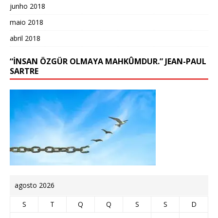
junho 2018
maio 2018
abril 2018
“İNSAN ÖZGÜR OLMAYA MAHKÛMDUR.” JEAN-PAUL
SARTRE
agosto 2026
S
T
Q
Q
S
S
D