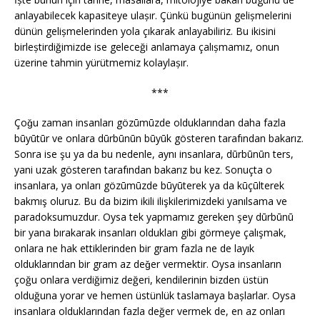
anlayabilecek kapasiteye ulașır. Çünkü bugünün gelișmelerini
dünün gelișmelerinden yola çıkarak anlayabiliriz. Bu ikisini
birleștirdiğimizde ise geleceği anlamaya çalıșmamız, onun
üzerine tahmin yürütmemiz kolaylașır.
***
Çoǧu zaman insanları gözūmūzde olduklarından daha fazla
būyūtūr ve onlara dūrbūnūn būyūk gösteren tarafından bakarız.
Sonra ise şu ya da bu nedenle, aynı insanlara, dūrbūnūn ters,
yani uzak gösteren tarafından bakarız bu kez. Sonuçta o
insanlara, ya onları gözūmūzde būyūterek ya da kūçūlterek
bakmış oluruz. Bu da bizim ikili ilişkilerimizdeki yanılsama ve
paradoksumuzdur. Oysa tek yapmamız gereken şey dūrbūnū
bir yana bırakarak insanları oldukları gibi görmeye çalışmak,
onlara ne hak ettiklerinden bir gram fazla ne de layık
olduklarından bir gram az deǧer vermektir. Oysa insanların
çoğu onlara verdiğimiz değeri, kendilerinin bizden üstün
olduğuna yorar ve hemen üstünlük taslamaya bașlarlar. Oysa
insanlara olduklarından fazla değer vermek de, en az onları