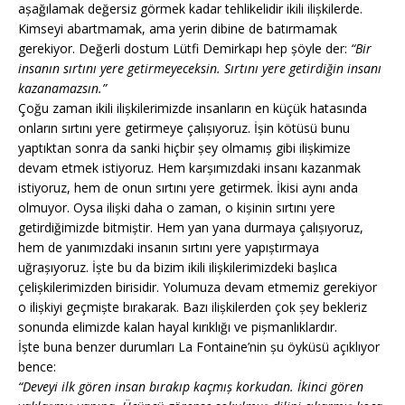
așağılamak değersiz görmek kadar tehlikelidir ikili ilișkilerde.
Kimseyi abartmamak, ama yerin dibine de batırmamak
gerekiyor. Değerli dostum Lütfi Demirkapı hep șöyle der:
“Bir
insanın sırtını yere getirmeyeceksin. Sırtını yere getirdiğin insanı
kazanamazsın.”
Çoğu zaman ikili ilișkilerimizde insanların en küçük hatasında
onların sırtını yere getirmeye çalıșıyoruz. İșin kötüsü bunu
yaptıktan sonra da sanki hiçbir șey olmamıș gibi ilișkimize
devam etmek istiyoruz. Hem karșımızdaki insanı kazanmak
istiyoruz, hem de onun sırtını yere getirmek. İkisi aynı anda
olmuyor. Oysa ilișki daha o zaman, o kișinin sırtını yere
getirdiğimizde bitmiștir. Hem yan yana durmaya çalıșıyoruz,
hem de yanımızdaki insanın sırtını yere yapıștırmaya
uğrașıyoruz. İște bu da bizim ikili ilișkilerimizdeki bașlıca
çelișkilerimizden birisidir. Yolumuza devam etmemiz gerekiyor
o ilișkiyi geçmiște bırakarak. Bazı ilișkilerden çok șey bekleriz
sonunda elimizde kalan hayal kırıklığı ve pișmanlıklardır.
İște buna benzer durumları La Fontaine’nin șu öyküsü açıklıyor
bence:
“Deveyi ilk gören insan bırakıp kaçmıș korkudan. İkinci gören