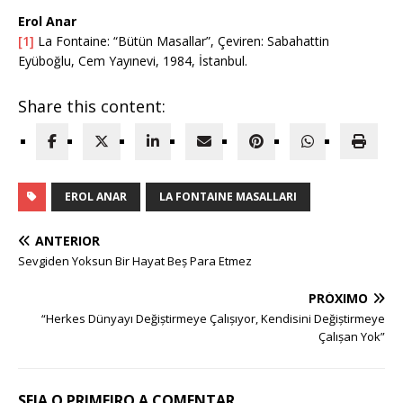
Erol Anar
[1]
La Fontaine: “Bütün Masallar”, Çeviren: Sabahattin
Eyüboğlu, Cem Yayınevi, 1984, İstanbul.
Share this content:
EROL ANAR
LA FONTAINE MASALLARI
ANTERIOR
Sevgiden Yoksun Bir Hayat Beș Para Etmez
PRÓXIMO
“Herkes Dünyayı Değiștirmeye Çalıșıyor, Kendisini Değiștirmeye
Çalıșan Yok”
SEJA O PRIMEIRO A COMENTAR