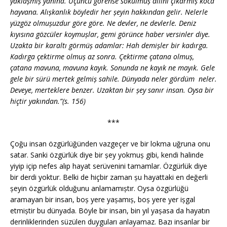
yaklașmıș yanına. Üçüncü görense sokulmuș dilini çıkarmıș koca
hayvana. Alıșkanlık böyledir her șeyin hakkından gelir. Nelerle
yüzgöz olmușuzdur göre göre. Ne devler, ne devlerle. Deniz
kıyısına gözcüler koymușlar, gemi görünce haber versinler diye.
Uzakta bir karaltı görmüș adamlar: Hah demișler bir kadırga.
Kadırga çektirme olmuș az sonra. Çektirme çatana olmuș,
çatana mavuna, mavuna kayık. Sonunda ne kayık ne mayık. Gele
gele bir sürü mertek gelmiș sahile. Dünyada neler gördüm neler.
Deveye, merteklere benzer. Uzaktan bir șey sanır insan. Oysa bir
hiçtir yakından.”(s. 156)
***
Çoğu insan özgürlüğünden vazgeçer ve bir lokma uğruna onu
satar. Sanki özgürlük diye bir șey yokmuș gibi, kendi halinde
yiyip içip nefes alıp hayat serüvenini tamamlar. Özgürlük diye
bir derdi yoktur. Belki de hiçbir zaman șu hayattaki en değerli
șeyin özgürlük olduğunu anlamamıștır. Oysa özgürlüğü
aramayan bir insan, boș yere yașamıș, boș yere yer ișgal
etmiștir bu dünyada. Böyle bir insan, bin yıl yașasa da hayatın
derinliklerinden süzülen duyguları anlayamaz. Bazı insanlar bir