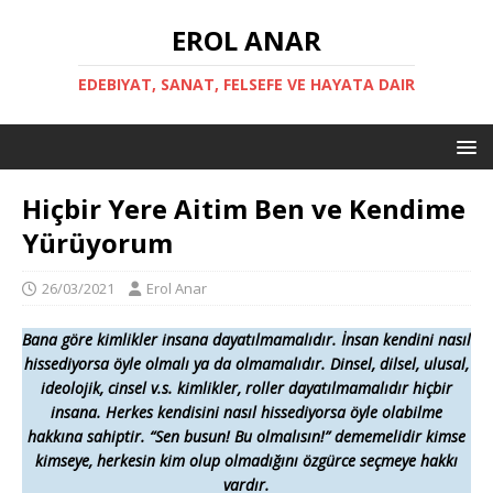
EROL ANAR
EDEBIYAT, SANAT, FELSEFE VE HAYATA DAIR
Hiçbir Yere Aitim Ben ve Kendime
Yürüyorum
26/03/2021
Erol Anar
Bana göre kimlikler insana dayatılmamalıdır. İnsan kendini nasıl
hissediyorsa öyle olmalı ya da olmama
lıdır
. Dinsel, dilsel, ulusal,
ideolojik, cinsel v.s. kimlikler, roller dayatılmamalıdır hiçbir
insana. Herkes kendisini nasıl hissediyorsa öyle olabilme
hakkına sahiptir. “Sen busun! Bu olmalısın!” dememelidir kimse
kimseye, herkesin kim olup olmadığını özgürce seçmeye hakkı
vardır.