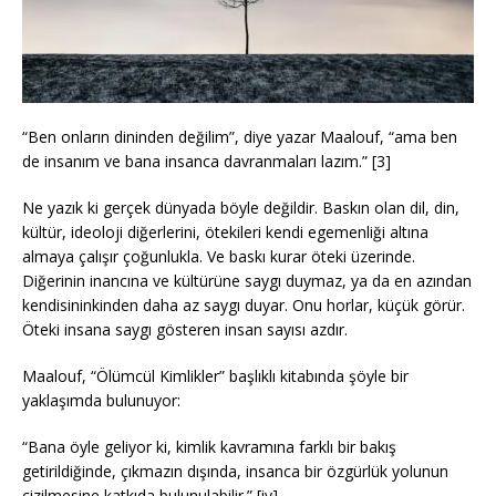
“Ben onların dininden değilim”, diye yazar Maalouf, “ama ben
de insanım ve bana insanca davranmaları lazım.” [3]
Ne yazık ki gerçek dünyada böyle değildir. Baskın olan dil, din,
kültür, ideoloji diğerlerini, ötekileri kendi egemenliği altına
almaya çalışır çoğunlukla. Ve baskı kurar öteki üzerinde.
Diğerinin inancına ve kültürüne saygı duymaz, ya da en azından
kendisininkinden daha az saygı duyar. Onu horlar, küçük görür.
Öteki insana saygı gösteren insan sayısı azdır.
Maalouf, “Ölümcül Kimlikler” başlıklı kitabında şöyle bir
yaklaşımda bulunuyor:
“Bana öyle geliyor ki, kimlik kavramına farklı bir bakış
getirildiğinde, çıkmazın dışında, insanca bir özgürlük yolunun
çizilmesine katkıda bulunulabilir.” [iv]