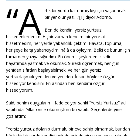
“A
rtık bir yurdu kalmamış kişi için yaşanacak
bir yer olur yazı…”[1] diyor Adorno.
Ben de kendini yersiz yurtsuz
hissedenlerdenim. Hiçbir zaman kendimi bir yere ait
hissetmedim, her yerde yabancılık çektim. Hayata, topluma,
her şeye karşı yabancıydım; hâlâ da öyleyim. Belki de bunun için
tamamen yazıya sığındım. En önemli şeylerden ikisidir
hayatımda yazmak ve okumak. Sürekli öğrenmek, her gün
yeniden sıfırdan başlayabilmek. Ve her gün yersiz
yurtsuzlaşmak yeniden ve yeniden. İnsan böylece özgür
hissediyor kendisini. En azından ben kendimi özgür
hissediyorum.
Said, benim duygularımı ifade ediyor sanki “Yersiz Yurtsuz” adlı
yapıtında. Yıllar önce okumuştum bu yapıtı. Geçenlerde yine
göz attım:
“Yersiz yurtsuz dolanıp durmak, bir eve sahip olmamak, bundan
böyle hiçbir yerde kendini pek de evinde hissetmeyecek olmak,