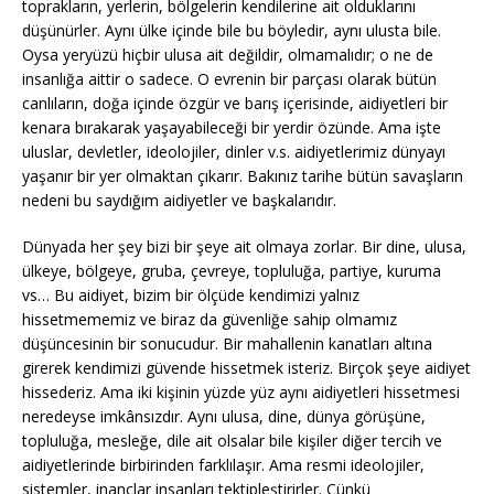
toprakların, yerlerin, bölgelerin kendilerine ait olduklarını
düşünürler. Aynı ülke içinde bile bu böyledir, aynı ulusta bile.
Oysa yeryüzü hiçbir ulusa ait değildir, olmamalıdır; o ne de
insanlığa aittir o sadece. O evrenin bir parçası olarak bütün
canlıların, doğa içinde özgür ve barış içerisinde, aidiyetleri bir
kenara bırakarak yaşayabileceği bir yerdir özünde. Ama işte
uluslar, devletler, ideolojiler, dinler v.s. aidiyetlerimiz dünyayı
yaşanır bir yer olmaktan çıkarır. Bakınız tarihe bütün savaşların
nedeni bu saydığım aidiyetler ve başkalarıdır.
Dünyada her şey bizi bir şeye ait olmaya zorlar. Bir dine, ulusa,
ülkeye, bölgeye, gruba, çevreye, topluluğa, partiye, kuruma
vs… Bu aidiyet, bizim bir ölçüde kendimizi yalnız
hissetmememiz ve biraz da güvenliğe sahip olmamız
düşüncesinin bir sonucudur. Bir mahallenin kanatları altına
girerek kendimizi güvende hissetmek isteriz. Birçok şeye aidiyet
hissederiz. Ama iki kişinin yüzde yüz aynı aidiyetleri hissetmesi
neredeyse imkânsızdır. Aynı ulusa, dine, dünya görüşüne,
topluluğa, mesleğe, dile ait olsalar bile kişiler diğer tercih ve
aidiyetlerinde birbirinden farklılaşır. Ama resmi ideolojiler,
sistemler, inançlar insanları tektipleştirirler. Çünkü