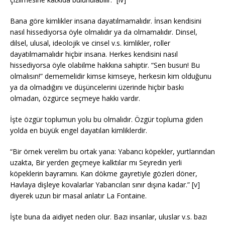
Bana göre kimlikler insana dayatılmamalıdır. İnsan kendisini
nasıl hissediyorsa öyle olmalıdır ya da olmamalıdır. Dinsel,
dilsel, ulusal, ideolojik ve cinsel v.s. kimlikler, roller
dayatılmamalıdır hiçbir insana. Herkes kendisini nasıl
hissediyorsa öyle olabilme hakkına sahiptir. “Sen busun! Bu
olmalısın!” dememelidir kimse kimseye, herkesin kim olduğunu
ya da olmadığını ve düşüncelerini üzerinde hiçbir baskı
olmadan, özgürce seçmeye hakkı vardır.
İşte özgür toplumun yolu bu olmalıdır. Özgür topluma giden
yolda en büyük engel dayatılan kimliklerdir.
“Bir örnek verelim bu ortak yana: Yabancı köpekler, yurtlarından
uzakta, Bir yerden geçmeye kalktılar mı Seyredin yerli
köpeklerin bayramını. Kan dökme gayretiyle gözleri döner,
Havlaya dişleye kovalarlar Yabancıları sınır dışına kadar.” [v]
diyerek uzun bir masal anlatır La Fontaine.
İşte buna da aidiyet neden olur. Bazı insanlar, uluslar v.s. bazı