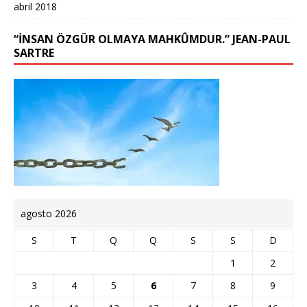
abril 2018
“İNSAN ÖZGÜR OLMAYA MAHKÛMDUR.” JEAN-PAUL
SARTRE
agosto 2026
S
T
Q
Q
S
S
D
1
2
3
4
5
6
7
8
9