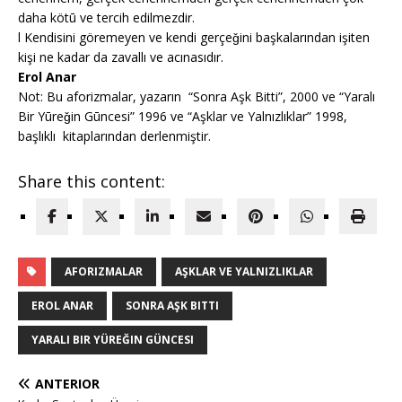
daha kötū ve tercih edilmezdir.
l Kendisini göremeyen ve kendi gerçeǧini başkalarından işiten
kişi ne kadar da zavallı ve acınasıdır.
Erol Anar
Not: Bu aforizmalar, yazarın “Sonra Aşk Bitti”, 2000 ve “Yaralı
Bir Yūreǧin Gūncesi” 1996 ve “Aşklar ve Yalnızlıklar” 1998,
başlıklı kitaplarından derlenmiştir.
Share this content:
AFORIZMALAR
AŞKLAR VE YALNIZLIKLAR
EROL ANAR
SONRA AŞK BITTI
YARALI BIR YÜREĞIN GÜNCESI
ANTERIOR