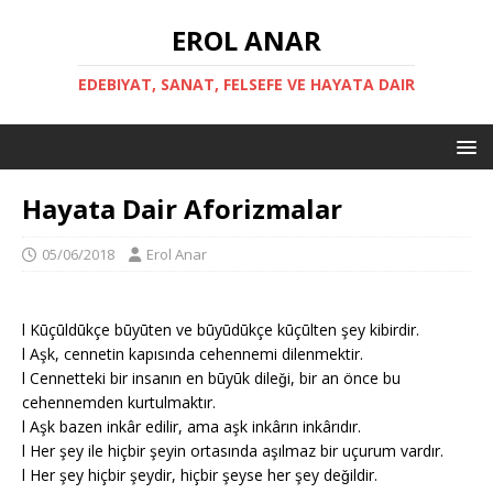
EROL ANAR
EDEBIYAT, SANAT, FELSEFE VE HAYATA DAIR
Hayata Dair Aforizmalar
05/06/2018
Erol Anar
l Kūçūldūkçe būyūten ve būyūdūkçe kūçūlten şey kibirdir.
l Aşk, cennetin kapısında cehennemi dilenmektir.
l Cennetteki bir insanın en būyūk dileǧi, bir an önce bu
cehennemden kurtulmaktır.
l Aşk bazen inkâr edilir, ama aşk inkârın inkârıdır.
l Her şey ile hiçbir şeyin ortasında aşılmaz bir uçurum vardır.
l Her şey hiçbir şeydir, hiçbir şeyse her şey deǧildir.