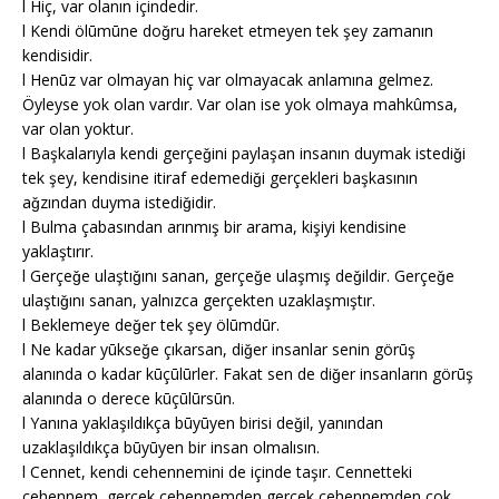
l Hiç, var olanın içindedir.
l Kendi ölūmūne doǧru hareket etmeyen tek şey zamanın
kendisidir.
l Henūz var olmayan hiç var olmayacak anlamına gelmez.
Öyleyse yok olan vardır. Var olan ise yok olmaya mahkûmsa,
var olan yoktur.
l Başkalarıyla kendi gerçeǧini paylaşan insanın duymak istediǧi
tek şey, kendisine itiraf edemediǧi gerçekleri başkasının
aǧzından duyma istediǧidir.
l Bulma çabasından arınmış bir arama, kişiyi kendisine
yaklaştırır.
l Gerçeǧe ulaştıǧını sanan, gerçeǧe ulaşmış deǧildir. Gerçeǧe
ulaştıǧını sanan, yalnızca gerçekten uzaklaşmıştır.
l Beklemeye deǧer tek şey ölūmdūr.
l Ne kadar yūkseǧe çıkarsan, diǧer insanlar senin görūş
alanında o kadar kūçūlūrler. Fakat sen de diǧer insanların görūş
alanında o derece kūçūlūrsūn.
l Yanına yaklaşıldıkça būyūyen birisi deǧil, yanından
uzaklaşıldıkça būyūyen bir insan olmalısın.
l Cennet, kendi cehennemini de içinde taşır. Cennetteki
cehennem, gerçek cehennemden gerçek cehennemden çok