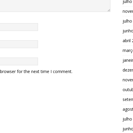
julho
nove
julho
junh
abril
març
janei
deze
 browser for the next time I comment.
nove
outu
sete
agos
julho
junh