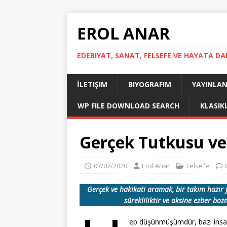
EROL ANAR
EDEBIYAT, SANAT, FELSEFE VE HAYATA DA
İLETIŞIM
BIYOGRAFIM
YAYINLAN
WP FILE DOWNLOAD SEARCH
KLASIK
Gerçek Tutkusu ve
07/07/2020
Erol Anar
Felsefe
Gerçek ve hakikati aramak, bir takım hazır f
sürekliliktir ve aksine ezber boz
ep düşünmüşümdür, bazı insanl