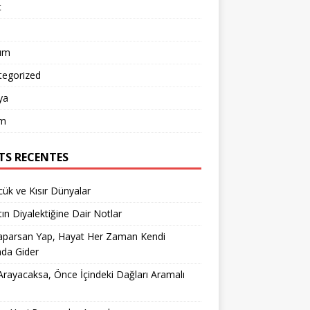
t
um
tegorized
ya
m
TS RECENTES
ük ve Kısır Dünyalar
ın Diyalektiğine Dair Notlar
aparsan Yap, Hayat Her Zaman Kendi
nda Gider
rayacaksa, Önce İçindeki Dağları Aramalı