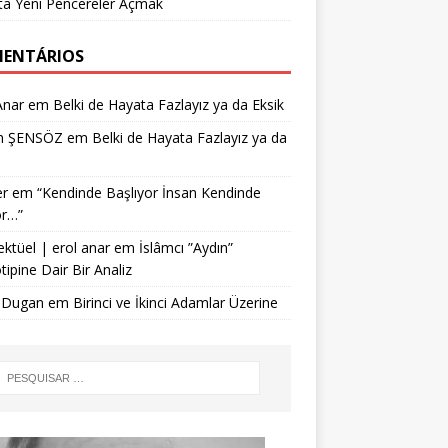
ta Yeni Pencereler Açmak
ENTÁRIOS
Anar
em
Belki de Hayata Fazlayız ya da Eksik
n ŞENSÖZ
em
Belki de Hayata Fazlayız ya da
r
em
“Kendinde Başlıyor İnsan Kendinde
or…”
ektüel | erol anar
em
İslâmcı ”Aydın”
tipine Dair Bir Analiz
 Dugan
em
Birinci ve İkinci Adamlar Üzerine