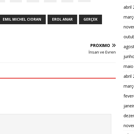
abril
març
EMIL MICHEL CIORAN
EROL ANAR
GERÇEK
nove
outu
PRÓXIMO
agos
İnsan ve Evren
junh
maio
abril
març
fever
janei
deze
nove