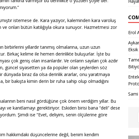
mın farkına varmıştır bu derinlikte o yüzden şöyle der:
Haya
anıyorum.”
COM
mıştır istemese de. Kara yazıyor, kaleminden kara varoluş
en ve onları bütün katılığıyla okura sunuyor. Hazmetmesi zor
Erol 
Ayka
ın birbirlerini yıllardır tanımış olmalarına, uzun uzun
Eksik
. Birkaç kelime ile hemen derinlikte buluşurlar. İşte bu
Tame
nyası çok geniş olan insanlardır. Ve onların sayıları çok azdır
Bitiy
an, güncel siyasetten ya da popüler olan şeylerden söz
ir dünyada biraz da olsa derinlik ararlar, onu yaratmaya
Entel
nda, bir bakışta kimin derin bir ruha sahip olup olmadığını
Proto
Sami
kalarının beni nasıl gördüğüne çok önem verdiğim yıllar. Bu
yı ve kanıtlamayı gerektiriyor. Eskiden birisi bana “deli” dese
diyordum. Şimdi ise “Evet, deliyim, senin ölçülerine göre
enim hakkımdaki düşüncelerine değil, benim kendim