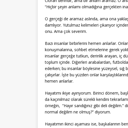
Cioran derindir, ama bir anlam aramaz. O anla
“Hiçbir şeyin anlamı olmadığına gerçekten in
O gerçeği de aramaz aslında, ama ona yaklaş
damlıyor. Yutulmaz kelimeleri çıkarıyor içind
onu. Ama çok severim.
Bazı insanlar birbirlerini hemen anlarlar. Onlar
konuşmalarına, sohbet etmelerine gerek yoktur
insanlar gerçeğe tutkun, derinlik arayan, iç dü
toplum içinde. Diğerleri arabalardan, futbold
ederken; bu insanlar böylesine yüzeysel, sığ b
çalışırlar. İşte bu yüzden onlar karşılaştıkları
hemen anlarlar.
Hayatımı ikiye ayırıyorum. Birinci dönem, baş
da kaçınılmaz olarak sürekli kendini tekrarlama
örneğin, “Hayır sandığınız gibi deli değilim.” 
normal değilim ne olmuş?” diyorum.
Hayatımın ikinci aşaması ise, başkalarının b