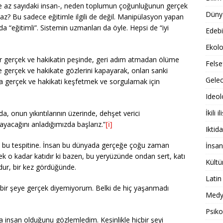
e az sayıdaki insan-, neden toplumun çoğunluğunun gerçek
Dünya
az? Bu sadece eğitimle ilgili de değil. Manipülasyon yapan
a “eğitimli”. Sistemin uzmanları da öyle. Hepsi de “iyi
Edebi
Ekolo
r gerçek ve hakikatin peşinde, geri adım atmadan ölüme
Felse
de gerçek ve hakikate gözlerini kapayarak, onları sanki
Gele
 gerçek ve hakikati keşfetmek ve sorgulamak için
Ideol
İkili il
 onun yıkıntılarının üzerinde, dehşet verici
acağını anladığımızda başlarız.”
[i]
Iktida
’ın bu tespitine. İnsan bu dünyada gerçeğe çoğu zaman
İnsan
rçek o kadar katıdır ki bazen, bu yeryüzünde ondan sert, katı
Kültü
dur, bir kez gördüğünde.
Latin
içbir şeye gerçek diyemiyorum. Belki de hiç yaşanmadı
Medy
Psiko
a insan olduğunu gözlemledim. Kesinlikle hiçbir şeyi