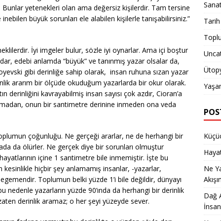
Sana
. Bunlar yetenekleri olan ama değersiz kişilerdir. Tam tersine
inebilen büyük sorunları ele alabilen kişilerle tanışabilirsiniz.”
Tarih
Topl
eklilerdir. İyi imgeler bulur, sözle iyi oynarlar. Ama içi boştur
Unca
adar, edebi anlamda “büyük” ve tanınmış yazar olsalar da,
Ütop
oyevski gibi derinliğe sahip olarak, insan ruhuna sızan yazar
nlik ararım bir ölçüde okuduğum yazarlarda bir okur olarak.
Yaşa
n derinliğini kavrayabilmiş insan sayısı çok azdır, Cioran’a
amadan, onun bir santimetre derinine inmeden ona veda
POS
toplumun çoğunluğu. Ne gerçeği ararlar, ne de herhangi bir
Küçüc
ada da ölürler. Ne gerçek diye bir sorunları olmuştur
Hayat
hayatlarının içine 1 santimetre bile inmemiştir. İşte bu
kesinlikle hiçbir şey anlamamış insanlar, -yazarlar,
Ne Y
- egemendir. Toplumun belki yüzde 1’i bile değildir, dünyayı
Akışı
u nedenle yazarların yüzde 90’ında da herhangi bir derinlik
Dağ A
aten derinlik aramaz; o her şeyi yüzeyde sever.
İnsan