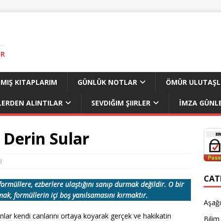
IR
MIŞ KITAPLARIM
GÜNLÜK NOTLAR
ÖMÜR ULUTAŞL
LERDEN ALINTILAR
SEVDIĞIM ŞIIRLER
İMZA GÜNLE
 Derin Sular
0
CAT
ormüllere, ezberlere ulaştığını sanıp durmak değildir. O bir
mak, formüllerin içi boş yanılsamasını kırmaktır.
Aşağı
ar kendi canlarını ortaya koyarak gerçek ve hakikatin
Bilim