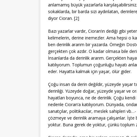
anlamamış büyük yazarlarla karşılaşabilirsiniz
sokaklarda, bir barda sizi aydınlatan, derinlere 
diyor Cioran. [2]
Bazı yazarlar vardır, Cioran’ın dediği gibi yeten
kelimelerin, derine inemezler. Ama hepsi o k
ben derinlik ararım bir yazarda. Örneğin Dost
gerçekten çok azdır. O kadar olmasa bile deri
İnsanlarda da derinlik ararım. Gerçekten hayatı
katılıyorum. Toplumun çoğunluğu hayatı anl
eder. Hayatta kalmak için yaşar, ölür gider.
Çoğu insan da derin değildir, yüzeyde yaşar 
derinliği. Yüzeyde doğar, yüzeyde yaşar ve or
hayatları boyunca, ne de derinlik. Çoğu kendi 
nedenle Cioran’a katılıyorum. Dünyada, ondan 
sanatçılar, politikacılar, meslek sahipleri vb…
çözmeye ve derinlik aramaya çalışanlar. İşte b
yoktur. Buna gerek de yoktur, çünkü toplum z