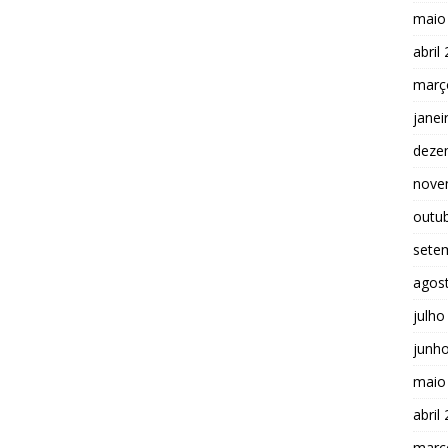
maio
abril
març
janei
deze
nove
outu
sete
agos
julho
junh
maio
abril
març