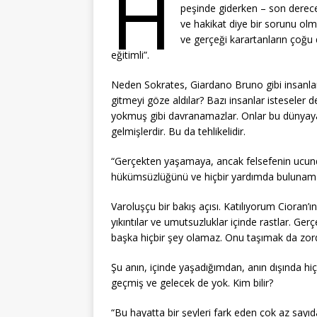
H
peşinde giderken – son derec
ve hakikat diye bir sorunu olm
ve gerçeği karartanların çoğu d
eğitimli”.
Neden Sokrates, Giardano Bruno gibi insanla
gitmeyi göze aldılar? Bazı insanlar isteseler 
yokmuş gibi davranamazlar. Onlar bu dünyaya
gelmişlerdir. Bu da tehlikelidir.
“Gerçekten yaşamaya, ancak felsefenin ucunda,
hükümsüzlüğünü ve hiçbir yardımda bulunamay
Varoluşçu bir bakış açısı. Katılıyorum Cioran
yıkıntılar ve umutsuzluklar içinde rastlar. Ge
başka hiçbir şey olamaz. Onu taşımak da zor
Şu anın, içinde yaşadığımdan, anın dışında h
geçmiş ve gelecek de yok. Kim bilir?
“Bu hayatta bir şeyleri fark eden çok az sayıd