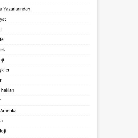
 Yazarlarından
yat
ji
fe
cek
oji
işkiler
r
 hakları
r
 Amerika
a
loji