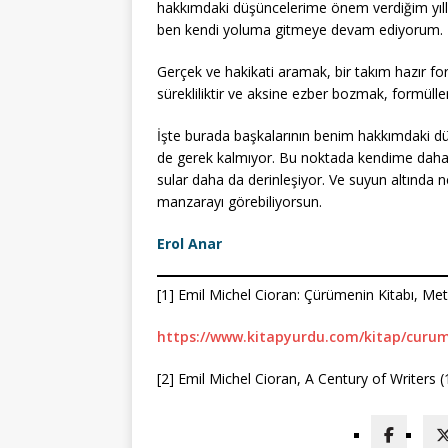
hakkımdaki düşüncelerime önem verdiğim yıll
ben kendi yoluma gitmeye devam ediyorum. Te
Gerçek ve hakikati aramak, bir takım hazır for
sürekliliktir ve aksine ezber bozmak, formüller
İşte burada başkalarının benim hakkımdaki düş
de gerek kalmıyor. Bu noktada kendime daha 
sular daha da derinleşiyor. Ve suyun altında ne
manzarayı görebiliyorsun.
Erol Anar
[1] Emil Michel Cioran: Çürümenin Kitabı, Meti
https://www.kitapyurdu.com/kitap/curum
[2] Emil Michel Cioran, A Century of Writers 