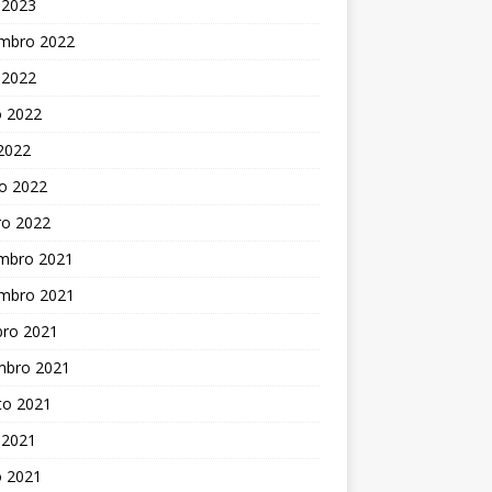
 2023
mbro 2022
 2022
o 2022
 2022
o 2022
ro 2022
mbro 2021
mbro 2021
bro 2021
mbro 2021
to 2021
 2021
o 2021