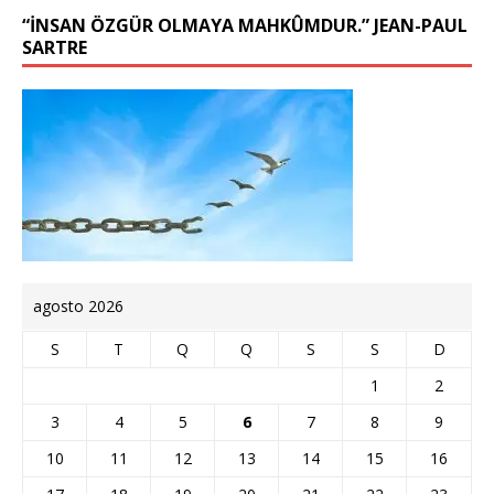
“İNSAN ÖZGÜR OLMAYA MAHKÛMDUR.” JEAN-PAUL
SARTRE
agosto 2026
S
T
Q
Q
S
S
D
1
2
3
4
5
6
7
8
9
10
11
12
13
14
15
16