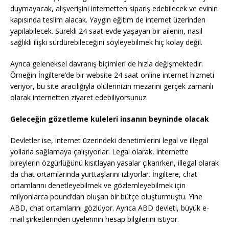
duymayacak, alışverişini internetten sipariş edebilecek ve evinin
kapısında teslim alacak. Yaygın eğitim de internet üzerinden
yapılabilecek. Sürekli 24 saat evde yaşayan bir ailenin, nasıl
sağlıklı ilişki sürdürebileceğini söyleyebilmek hiç kolay değil.
Ayrıca geleneksel davranış biçimleri de hızla değişmektedir.
Ȍrneğin İngiltere’de bir website 24 saat online internet hizmeti
veriyor, bu site aracılığıyla ölülerinizin mezarını gerçek zamanlı
olarak internetten ziyaret edebiliyorsunuz.
Geleceğin gözetleme kuleleri insanın beyninde olacak
Devletler ise, internet ūzerindeki denetimlerini legal ve illegal
yollarla sağlamaya çalışıyorlar. Legal olarak, internette
bireylerin özgürlüğünü kısıtlayan yasalar çıkarırken, illegal olarak
da chat ortamlarında yurttaşlarını izliyorlar. İngiltere, chat
ortamlarını denetleyebilmek ve gözlemleyebilmek için
milyonlarca pound’dan oluşan bir bütçe oluşturmuştu. Yine
ABD, chat ortamlarını gözlüyor. Ayrıca ABD devleti, büyük e-
mail şirketlerinden üyelerinin hesap bilgilerini istiyor.