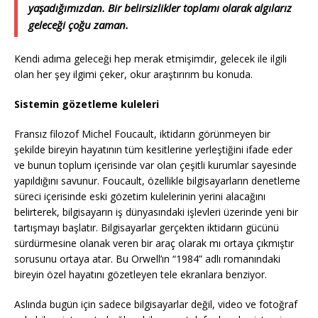
yaşadığımızdan. Bir belirsizlikler toplamı olarak algılarız
geleceği çoğu zaman.
Kendi adıma geleceği hep merak etmişimdir, gelecek ile ilgili
olan her şey ilgimi çeker, okur araştırırım bu konuda.
Sistemin g
ö
zetleme kuleleri
Fransız filozof Michel Foucault, iktidarın görünmeyen bir
şekilde bireyin hayatının tüm kesitlerine yerleştiğini ifade eder
ve bunun toplum içerisinde var olan çeşitli kurumlar sayesinde
yapıldığını savunur. Foucault, özellikle bilgisayarların denetleme
süreci içerisinde eski gözetim kulelerinin yerini alacağını
belirterek, bilgisayarın iş dünyasındaki işlevleri üzerinde yeni bir
tartışmayı başlatır. Bilgisayarlar gerçekten iktidarın gücünü
sürdürmesine olanak veren bir araç olarak mı ortaya çıkmıştır
sorusunu ortaya atar. Bu Orwell’ın “1984” adlı romanındaki
bireyin özel hayatını gözetleyen tele ekranlara benziyor.
Aslında bugün için sadece bilgisayarlar değil, video ve fotoğraf