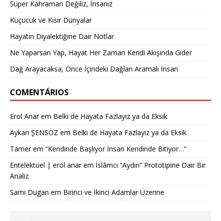
Süper Kahraman Değiliz, İnsanız
Küçücük ve Kısır Dünyalar
Hayatın Diyalektiğine Dair Notlar
Ne Yaparsan Yap, Hayat Her Zaman Kendi Akışında Gider
Dağ Arayacaksa, Önce İçindeki Dağları Aramalı İnsan
COMENTÁRIOS
Erol Anar
em
Belki de Hayata Fazlayız ya da Eksik
Aykan ŞENSÖZ
em
Belki de Hayata Fazlayız ya da Eksik
Tamer
em
“Kendinde Başlıyor İnsan Kendinde Bitiyor…”
Entelektüel | erol anar
em
İslâmcı ”Aydın” Prototipine Dair Bir
Analiz
Sami Dugan
em
Birinci ve İkinci Adamlar Üzerine