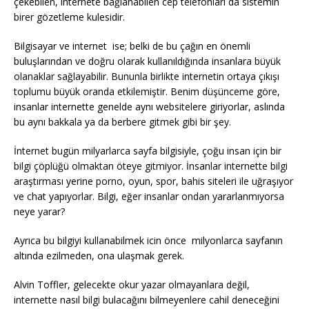
çekebilen, internete bağlanabilen cep telefonları da sistemin
birer gözetleme kulesidir.
Bilgisayar ve internet ise; belki de bu çağın en önemli
buluşlarından ve doğru olarak kullanıldığında insanlara büyük
olanaklar sağlayabilir. Bununla birlikte internetin ortaya çıkışı
toplumu büyük oranda etkilemiştir. Benim düşünceme göre,
insanlar internette genelde aynı websitelere giriyorlar, aslında
bu aynı bakkala ya da berbere gitmek gibi bir şey.
İnternet bugün milyarlarca sayfa bilgisiyle, çoğu insan için bir
bilgi çöplüğü olmaktan öteye gitmiyor. İnsanlar internette bilgi
araştırması yerine porno, oyun, spor, bahis siteleri ile uğraşıyor
ve chat yapıyorlar. Bilgi, eğer insanlar ondan yararlanmıyorsa
neye yarar?
Ayrıca bu bilgiyi kullanabilmek icin önce milyonlarca sayfanın
altında ezilmeden, ona ulaşmak gerek.
Alvin Toffler, gelecekte okur yazar olmayanlara değil,
internette nasıl bilgi bulacağını bilmeyenlere cahil deneceğini