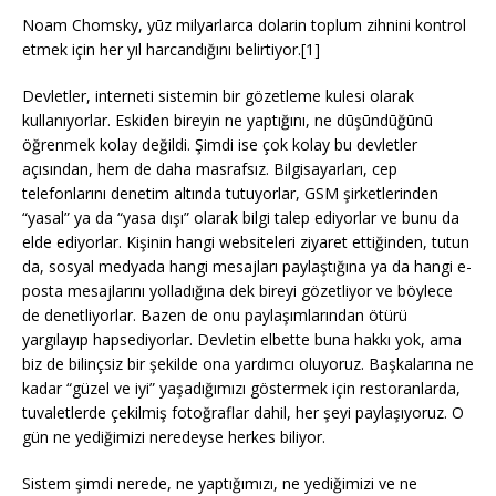
Noam Chomsky, yūz milyarlarca dolarin toplum zihnini kontrol
etmek için her yıl harcandığını belirtiyor.[1]
Devletler, interneti sistemin bir gözetleme kulesi olarak
kullanıyorlar. Eskiden bireyin ne yaptığını, ne dūşūndūğūnū
öğrenmek kolay değildi. Şimdi ise çok kolay bu devletler
açısından, hem de daha masrafsız. Bilgisayarları, cep
telefonlarını denetim altında tutuyorlar, GSM şirketlerinden
“yasal” ya da “yasa dışı” olarak bilgi talep ediyorlar ve bunu da
elde ediyorlar. Kişinin hangi websiteleri ziyaret ettiğinden, tutun
da, sosyal medyada hangi mesajları paylaştığına ya da hangi e-
posta mesajlarını yolladığına dek bireyi gözetliyor ve böylece
de denetliyorlar. Bazen de onu paylaşımlarından ötürü
yargılayıp hapsediyorlar. Devletin elbette buna hakkı yok, ama
biz de bilinçsiz bir şekilde ona yardımcı oluyoruz. Başkalarına ne
kadar “güzel ve iyi” yaşadığımızı göstermek için restoranlarda,
tuvaletlerde çekilmiş fotoğraflar dahil, her şeyi paylaşıyoruz. O
gün ne yediğimizi neredeyse herkes biliyor.
Sistem şimdi nerede, ne yaptığımızı, ne yediğimizi ve ne