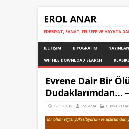
EROL ANAR
EDEBIYAT, SANAT, FELSEFE VE HAYATA DA
İLETIŞIM
BIYOGRAFIM
YAYINLAN
WP FILE DOWNLOAD SEARCH
KLASIK
Evrene Dair Bir Öl
Dudaklarımdan… – 
27/11/2019
Erol Anar
Dünya Yazar
Bir ölüm ezgisi yükseltiyorum ve uçurumdan y