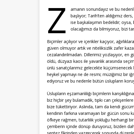
Z
amanın sonundayız ve bu nedenle
başlıyor; Tarih’ten aldığımız ders
ise başkalaşımın bedelidir; oysa
olacağımızı da bilmiyoruz, bizi t
Biçimler açılıyor ve içerikler kaçıyor, ağırlıklara
güven olmuyor artık ve niteliksizlik zafer kaz
cezalandırılmadan. Dillerimiz yozlaşıyor, en güzel
öldü, düzyazı kaos ile yavanlık arasında seç
ünlü sanatçılarımız gelecekte küçümsenecek h
heykel yapmayı ne de resmi; müziğimiz bir iğre
ediyoruz ve bu nedenle bütün üslupların koruy
Üslupların eşzamanlılığı biçimlerin karışıklığ
biz hiçbir şey bulamadık, tıpkı can çekişenle
bize tükettiriyor. Aslında, tam da kendi gücü
kendinin farkına varamayan bir gücün sonu kaos
öfkeye rağmen, tutarlılık yokluğu herhangi bi
çemberin içinde dönüp duruyoruz, bizden daha 
sentez fikrinden vazgeçerek sonunda düzenle