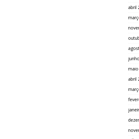
abril
març
nove
outu
agos
junh
maio
abril
març
fever
janei
deze
nove