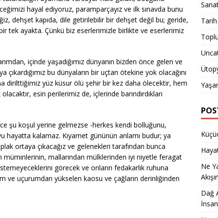
Sana
eceğimizi hayal ediyoruz, paramparçayız ve ilk sınavda bunu
 dehşet kapıda, dile getirilebilir bir dehşet değil bu; geride,
Tarih
tek ayakta. Çünkü biz eserlerimizle birlikte ve eserlerimiz
Topl
Unca
larımdan, içinde yaşadığımız dünyanın bizden önce gelen ve
Ütop
aya çıkardığımız bu dünyaların bir uçtan ötekine yok olacağını
dirilttiğimiz yüz küsur ölü şehir bir kez daha ölecektir, hem
Yaşa
 olacaktır, esin perilerimiz de, içlerinde barındırdıkları
POS
nce şu koşul yerine gelmezse -herkes kendi bolluğunu,
Küçüc
oyu hayatta kalamaz. Kıyamet gününün anlamı budur; ya
çıplak ortaya çıkacağız ve gelenekleri tarafından bunca
Hayat
in müminlerinin, mallarından mülklerinden iyi niyetle feragat
Ne Y
istemeyeceklerini görecek ve onların fedakarlık ruhuna
Akışı
rum ve uçurumdan yükselen kaosu ve çağların derinliğinden
Dağ A
İnsan