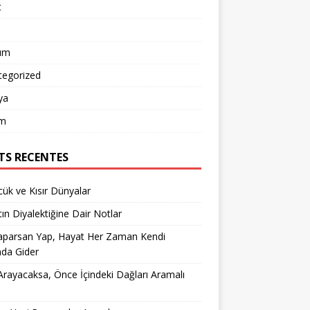
t
um
tegorized
ya
m
TS RECENTES
ük ve Kısır Dünyalar
ın Diyalektiğine Dair Notlar
aparsan Yap, Hayat Her Zaman Kendi
nda Gider
rayacaksa, Önce İçindeki Dağları Aramalı