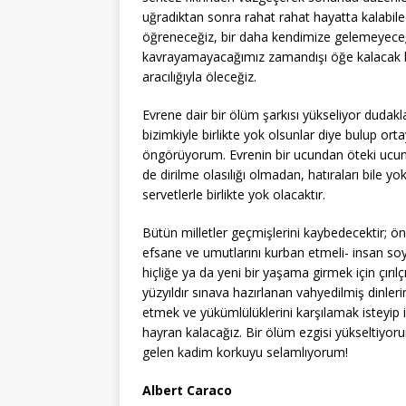
uğradıktan sonra rahat rahat hayatta kalabil
öğreneceğiz, bir daha kendimize gelemeyeceğiz,
kavrayamayacağımız zamandışı öğe kalacak bir 
aracılığıyla öleceğiz.
Evrene dair bir ölüm şarkısı yükseliyor dudak
bizimkiyle birlikte yok olsunlar diye bulup ort
öngörüyorum. Evrenin bir ucundan öteki ucuna 
de dirilme olasılığı olmadan, hatıraları bile yok
servetlerle birlikte yok olacaktır.
Bütün milletler geçmişlerini kaybedecektir; ö
efsane ve umutlarını kurban etmeli- insan s
hiçliğe ya da yeni bir yaşama girmek için çırıl
yüzyıldır sınava hazırlanan vahyedilmiş dinler
etmek ve yükümlülüklerini karşılamak isteyip 
hayran kalacağız. Bir ölüm ezgisi yükseltiyo
gelen kadim korkuyu selamlıyorum!
Albert Caraco