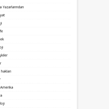
 Yazarlarından
yat
ji
fe
cek
oji
işkiler
r
 hakları
r
 Amerika
a
loji