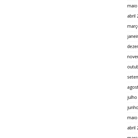
maio
abril
març
janei
deze
nove
outu
sete
agos
julho
junh
maio
abril
març