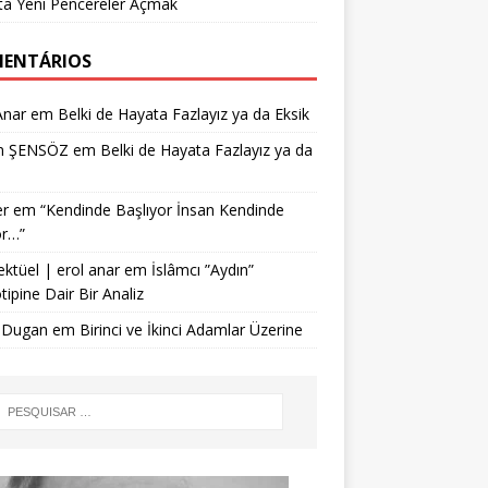
ta Yeni Pencereler Açmak
ENTÁRIOS
Anar
em
Belki de Hayata Fazlayız ya da Eksik
n ŞENSÖZ
em
Belki de Hayata Fazlayız ya da
r
em
“Kendinde Başlıyor İnsan Kendinde
or…”
ektüel | erol anar
em
İslâmcı ”Aydın”
tipine Dair Bir Analiz
 Dugan
em
Birinci ve İkinci Adamlar Üzerine