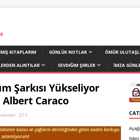
IR
MIŞ KITAPLARIM
GÜNLÜK NOTLAR
ÖMÜR ULUTAŞL
LERDEN ALINTILAR
SEVDIĞIM ŞIIRLER
İMZA GÜNLE
üm Şarkısı Yükseliyor
Albert Caraco
CAT
larından
0
Aşağı
ükselen kaosu ve çağların derinliğinden gelen kadim korkuyu
selamlıyorum!
Bilim