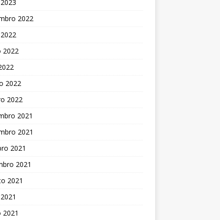
 2023
mbro 2022
 2022
o 2022
 2022
o 2022
ro 2022
mbro 2021
mbro 2021
bro 2021
mbro 2021
to 2021
 2021
o 2021