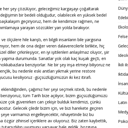
Dünya
 her şey çözülüyor, geleceğimiz kargaşayı çoğaltarak
, değişimin bir bedeli olduğudur, olabiİecek en yüksek bedel
Edebi
, başkalaşım geçiriyoruz, hem de kendimize rağmen, ne
Ekolo
anımlamaya yarayan sözcükler yarı yolda bırakıyor.
Felse
 ve ölçülere hile karıştı, en bilgili insanların bile yargısına
anıyor, hem de ona değer veren dalaverecilerle birlikte, hiç
Gele
 diller çirkinleşiyor, en iyi işitilenleri anlaşılmaz oluyor, şiir
Ideol
im yapma durumunda. Sanatlar yok olalı kaç kuşak geçti, en
okkabazlara benziyorlar. Ne bir şey inşa etmeyi biliyoruz ne
İkili il
nçlik, bu nedenle eski anıtları yıkmak yerine restore
Iktida
ucusu kesiliyoruz -güçsüzlüğümüzün iki kez itirafı.
İnsan
ına eklendiğinden, çağımız her şeyi seçmek istedi, bu nedenle
Kültü
re benziyoruz, tüm Tarih bize açılıyor, bizim güçsüzlüğümüzü
müze çok güvenirken can çekişir bulduk kendimizi, çünkü
Latin
tur. Gelecek çiledir bizim için, ve bizi harekete geçiren
Medy
r şeye varmamızı engelleyecektir, nihayetinde biz bu
özgür zihinsel içeriklere av oluyoruz. Biz zaten kaybettik,
Psiko
 tutarsızlığın uyumunu varsayar hale geldik, bozguna