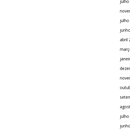
julho
nove
julho
junh
abril
març
janei
deze
nove
outu
sete
agos
julho
junh