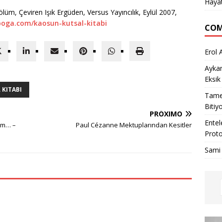
Haya
bölüm, Çeviren Işık Ergüden, Versus Yayıncılık, Eylül 2007,
oga.com/kaosun-kutsal-kitabi
COM
Erol 
Ayka
Eksik
 KITABI
Tame
Bitiy
PRÓXIMO
Entel
im… –
Paul Cézanne Mektuplarından Kesitler
Proto
Sami