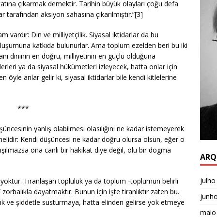
atına çıkarmak demektir. Tarihin büyük olayları çoğu defa
tarafından aksiyon sahasına çıkarılmıştır.”[3]
 vardır: Din ve milliyetçilik. Siyasal iktidarlar da bu
n oluşumuna katkıda bulunurlar. Ama toplum ezelden beri bu iki
sanı dininin en doğru, milliyetinin en güçlü olduğuna
derleri ya da siyasal hükümetleri izleyecek, hatta onlar için
öyle anlar gelir ki, siyasal iktidarlar bile kendi kitlelerine
***
şüncesinin yanlış olabilmesi olasılığını ne kadar istemeyerek
elidir: Kendi düşüncesi ne kadar doğru olursa olsun, eğer o
ılmazsa ona canlı bir hakikat diye değil, ölü bir dogma
ARQ
julho
 yoktur. Tiranlaşan topluluk ya da toplum -toplumun belirli
zorbalıkla dayatmaktır. Bunun için işte tiranlıktır zaten bu.
junh
ık ve şiddetle susturmaya, hatta elinden gelirse yok etmeye
maio