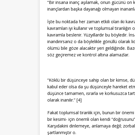
“Bir insana inanç aşılamak, onun gücünü on k
inançlardan başka dayanağı olmayan inananlar 
İşte bu noktada her zaman etkili olan iki kavram
kavramları iyi kullanır ve toplumsal tiranlığı
kavramla beslenir. Yüzyıllardır bu böyledir. İn
inandırırsanız o da böylelikle gönüllü olarak li
ölümü bile göze alacaktır yeri geldiğinde. Bazen 
söz geçiremez ve kontrol altına alamazlar.
“Köklü bir düşünceye sahip olan bir kimse, dü
kabul eder olsa da şu düşünceyle hareket etm
düşünce tamamen, ısrarla ve korkusuzca tartış
olarak inanılır.” [4]
Fakat toplumsal tiranlık için, bunun bir önemi
bir kesimi- için önemli olan kendi “doğrusunu” 
Karşıdakini dinlemeye, anlamaya değil; zorbal
şartlanmıştır o.