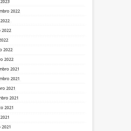
 2023
mbro 2022
 2022
o 2022
 2022
o 2022
ro 2022
mbro 2021
mbro 2021
bro 2021
mbro 2021
to 2021
 2021
o 2021