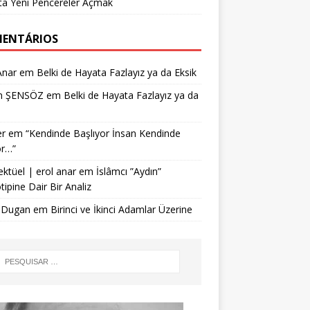
ta Yeni Pencereler Açmak
ENTÁRIOS
Anar
em
Belki de Hayata Fazlayız ya da Eksik
n ŞENSÖZ
em
Belki de Hayata Fazlayız ya da
r
em
“Kendinde Başlıyor İnsan Kendinde
or…”
ektüel | erol anar
em
İslâmcı ”Aydın”
tipine Dair Bir Analiz
 Dugan
em
Birinci ve İkinci Adamlar Üzerine