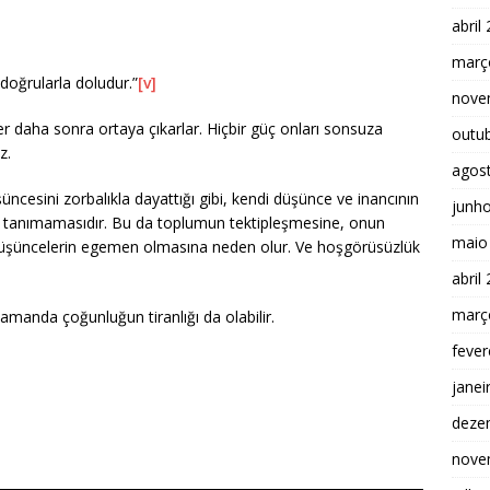
abril
març
doğrularla doludur.”
[v]
nove
r daha sonra ortaya çıkarlar. Hiçbir güç onları sonsuza
outu
z.
agos
şüncesini zorbalıkla dayattığı gibi, kendi düşünce ve inancının
junh
ı tanımamasıdır. Bu da toplumun tektipleşmesine, onun
maio
düşüncelerin egemen olmasına neden olur. Ve hoşgörüsüzlük
abril
març
 zamanda çoğunluğun tiranlığı da olabilir.
fever
janei
deze
nove