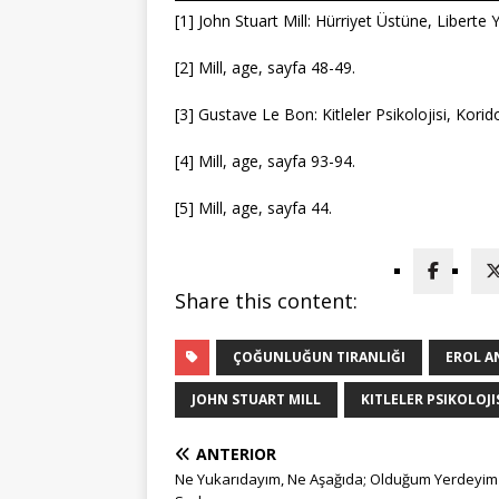
[1] John Stuart Mill: Hürriyet Üstüne, Liberte 
[2] Mill, age, sayfa 48-49.
[3] Gustave Le Bon: Kitleler Psikolojisi, Korid
[4] Mill, age, sayfa 93-94.
[5] Mill, age, sayfa 44.
Share this content:
ÇOĞUNLUĞUN TIRANLIĞI
EROL A
JOHN STUART MILL
KITLELER PSIKOLOJI
ANTERIOR
Ne Yukarıdayım, Ne Aşağıda; Olduğum Yerdeyim