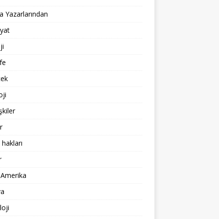
 Yazarlarından
yat
ji
fe
cek
oji
işkiler
r
 hakları
r
 Amerika
a
loji