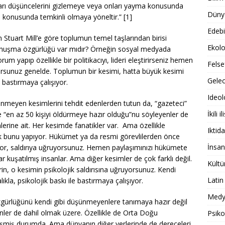
arı düşüncelerini gizlemeye veya onları yayma konusunda
Dünya
a konusunda temkinli olmaya yöneltir.” [1]
Edebi
n Stuart Mill’e göre toplumun temel taşlarından birisi
Ekolo
uşma özgürlüğü var mıdır? Örneğin sosyal medyada
rum yapıp özellikle bir politikacıyı, lideri eleştirirseniz hemen
Felse
yorsunuz genelde. Toplumun bir kesimi, hatta büyük kesimi
Gele
 bastırmaya çalışıyor.
Ideol
ünmeyen kesimlerini tehdit edenlerden tutun da, “gazeteci”
İkili il
 “en az 50 kişiyi öldürmeye hazır olduğu”nu söyleyenler de
ine ait. Her kesimde fanatikler var. Ama özellikle
Iktida
ak bunu yapıyor. Hükümet ya da resmi görevlilerden önce
İnsan
yor, saldırıya uğruyorsunuz. Hemen paylaşımınızı hükümete
r kuşatılmış insanlar. Ama diğer kesimler de çok farklı değil.
Kültü
rin, o kesimin psikolojik saldırısına uğruyorsunuz. Kendi
Latin
kla, psikolojik baskı ile bastırmaya çalışıyor.
Medy
gürlüğünü kendi gibi düşünmeyenlere tanımaya hazır değil
nler de dahil olmak üzere. Özellikle de Orta Doğu
Psiko
leşmiş durumda. Ama dünyanın diğer yerlerinde de dereceleri