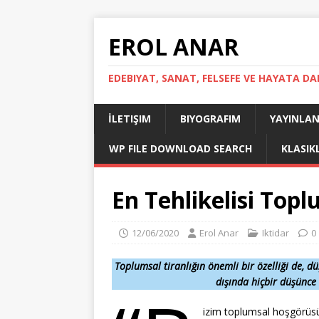
EROL ANAR
EDEBIYAT, SANAT, FELSEFE VE HAYATA DA
İLETIŞIM
BIYOGRAFIM
YAYINLAN
WP FILE DOWNLOAD SEARCH
KLASIK
En Tehlikelisi Topl
12/06/2020
Erol Anar
Iktidar
0
Toplumsal tiranlığın önemli bir özelliği de, dü
dışında hiçbir düşünce
izim toplumsal hoşgörüs