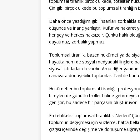
toplumsal tiranlık birçok ülkede, totaliter hük
Çin gibi birçok ülkede bu toplumsal tiranlığın i
Daha önce yazdığım gibi insanları zorbalıkla 
düşünce ve inanç yanlıştır. Küfür ve hakaret y
her şey ve herkes haksızdır. Çünkü haklı oldu
dayatmaz, zorbalık yapmaz.
Toplumsal tiranlık, bazen hükümet ya da siyas
hayatta hem de sosyal medyadaki linçlere ba
siyasal iktidarlar da vardır. Ama diğer yandan 
canavara dönüşebilir toplumlar. Tarihte bunu
Hükümetler bu toplumsal tiranlığı, profesyonel
bireyleri de gönülllu troller haline getirmeye
geniştir, bu sadece bir parçasını oluşturuyor.
En tehlikelisi toplumsal tiranlıktır. Neden? Çünk
toplumun değişmesi için yüzlerce, hatta belki 
çizgisi içerinde değişime ve dönüşüme uğrayab