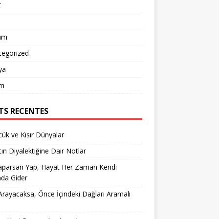
t
um
tegorized
ya
m
TS RECENTES
ük ve Kısır Dünyalar
ın Diyalektiğine Dair Notlar
aparsan Yap, Hayat Her Zaman Kendi
nda Gider
rayacaksa, Önce İçindeki Dağları Aramalı