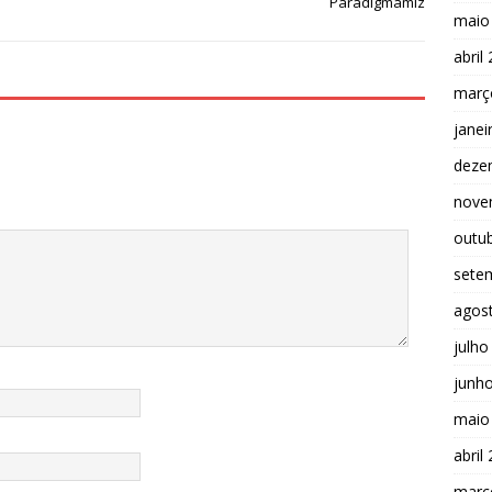
Paradigmamız
maio
abril
març
janei
deze
nove
outu
sete
agos
julho
junh
maio
abril
març