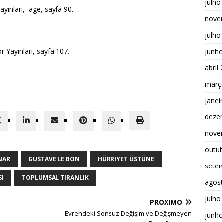
julho
Yayınları, age, sayfa 90.
nove
julho
or Yayınları, sayfa 107.
junh
abril
març
janei
deze
nove
outu
NAR
GUSTAVE LE BON
HÜRRIYET ÜSTÜNE
sete
SI
TOPLUMSAL TIRANLIK
agos
julho
PRÓXIMO
Evrendeki Sonsuz Değişim ve Değişmeyen
junh