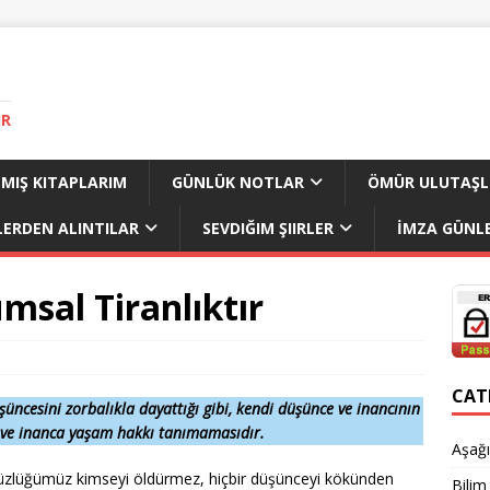
IR
MIŞ KITAPLARIM
GÜNLÜK NOTLAR
ÖMÜR ULUTAŞL
LERDEN ALINTILAR
SEVDIĞIM ŞIIRLER
İMZA GÜNLE
umsal Tiranlıktır
CAT
şüncesini zorbalıkla dayattığı gibi, kendi düşünce ve inancının
 ve inanca yaşam hakkı tanımamasıdır.
Aşağı
üzlüğümüz kimseyi öldürmez, hiçbir düşünceyi kökünden
Bilim