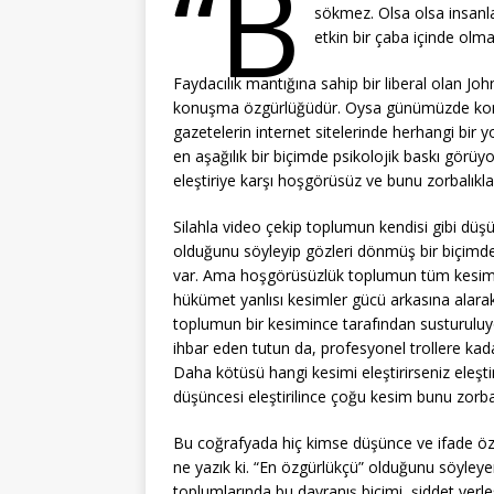
“B
sökmez. Olsa olsa insanl
etkin bir çaba içinde olm
Faydacılık mantığına sahip bir liberal olan Joh
konuşma özgürlüğüdür. Oysa günümüzde kon
gazetelerin internet sitelerinde herhangi bir yo
en aşağılık bir biçimde psikolojik baskı görü
eleştiriye karşı hoşgörüsüz ve bunu zorbalıkla
Silahla video çekip toplumun kendisi gibi düş
olduğunu söyleyip gözleri dönmüş bir biçimde
var. Ama hoşgörüsüzlük toplumun tüm kesimler
hükümet yanlısı kesimler gücü arkasına alar
toplumun bir kesimince tarafından susturulu
ihbar eden tutun da, profesyonel trollere kada
Daha kötüsü hangi kesimi eleştirirseniz eleşti
düşüncesi eleştirilince çoğu kesim bunu zorbalı
Bu coğrafyada hiç kimse düşünce ve ifade öz
ne yazık ki. “En özgürlükçü” olduğunu söyleye
toplumlarında bu davranış biçimi, şiddet yer