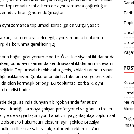
Sana
. Hem toplumsal tiranlık, hem de aynı zamanda çoğunluğun
üzerindeki tiranlığından doğmuştur.
Tarih
Topl
ma aynı zamanda toplumsal zorbalığa da vurgu yapar:
Unca
ına karşı korunma yeterli değil; aynı zamanda toplumda
Ütop
şı da korunma gereklidir.”[2]
Yaşa
rlarla bağını görüyorum elbette. Özellikle siyasal iktidarlar da
rken, bunu aynı zamanda kendi siyasal iktidarlarının devamı
POS
değildir. Toplumsal tiranlık daha geniş, kökleri tarihe uzanan
ığı açıklamıyor. Çünkü onun dinle, tabularla ve geleneklerle
Küçüc
arı da olan karmaşık bir bağ. Bu toplumsal zorbalık, aynı
ehlikelisi budur.
Hayat
e değil, aslında dünyanın birçok yerinde fanatizm
Ne Y
msal tiranlığı kurmaya çalışan profesyonel ve gönüllü troller
Akışı
liyle de yaygınlaştırılıyor. Fanatizm yaygınlaştıkça toplumsal
Dağ A
n Bolsonaro hükümetini eleştirin aynı şekilde Brezilya
İnsan
llü troller size saldıracak, küfür edeceklerdir. Yani