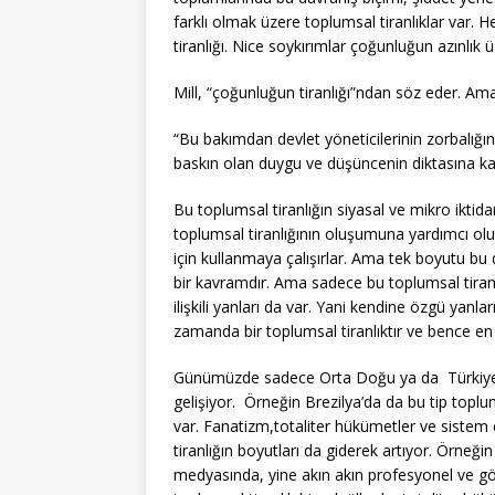
farklı olmak üzere toplumsal tiranlıklar var
tiranlığı. Nice soykırımlar çoğunluğun azınlık 
Mill, “çoğunluğun tiranlığı”ndan söz eder. A
“Bu bakımdan devlet yöneticilerinin zorbalığ
baskın olan duygu ve düşüncenin diktasına kar
Bu toplumsal tiranlığın siyasal ve mikro iktida
toplumsal tiranlığının oluşumuna yardımcı olu
için kullanmaya çalışırlar. Ama tek boyutu bu 
bir kavramdır. Ama sadece bu toplumsal tiranl
ilişkili yanları da var. Yani kendine özgü yanl
zamanda bir toplumsal tiranlıktır ve bence en t
Günümüzde sadece Orta Doğu ya da Türkiye’d
gelişiyor. Örneğin Brezilya’da da bu tip toplu
var. Fanatizm,totaliter hükümetler ve sistem e
tiranlığın boyutları da giderek artıyor. Örneği
medyasında, yine akın akın profesyonel ve gönü