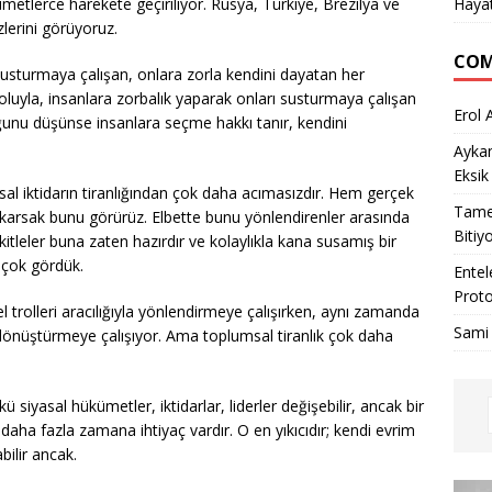
ümetlerce harekete geçiriliyor. Rusya, Türkiye, Brezilya ve
Haya
zlerini görüyoruz.
COM
susturmaya çalışan, onlara zorla kendini dayatan her
oluyla, insanlara zorbalık yaparak onları susturmaya çalışan
Erol 
ğunu düşünse insanlara seçme hakkı tanır, kendini
Ayka
Eksik
al iktidarın tiranlığından çok daha acımasızdır. Hem gerçek
Tame
karsak bunu görürüz. Elbette bunu yönlendirenler arasında
Bitiy
kitleler buna zaten hazırdır ve kolaylıkla kana susamış bir
 çok gördük.
Entel
Proto
 trolleri aracılığıyla yönlendirmeye çalışırken, aynı zamanda
Sami
, dönüştürmeye çalışıyor. Ama toplumsal tiranlık çok daha
ü siyasal hükümetler, iktidarlar, liderler değişebilir, ancak bir
daha fazla zamana ihtiyaç vardır. O en yıkıcıdır; kendi evrim
ilir ancak.