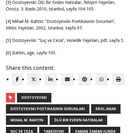
[3] Dostoyevski: Ölü Bir Evden Hatıralar, İletişim Yayınları,
Önsöz, 3. Baskı 2010, Istanbul, sayfa 104-105.
[4] Mihail M. Bahtin: “Dostoyevski Poetikasının Sorunları”,
Metis Yayınları, 2002, Istanbul, sayfa 97.
[5] Dostoyevski: “Suç ve Ceza”, Venedik Yayinlari, pdf, sayfa 5.
[6] Bahtin, age, sayfa 105.
Share this content:
DOSTOYEVSKI
DOSTOYEVSKI POETIKASININ SORUNLARI
EROL ANAR
MIHAIL M. BAHTIN
ÖLÜ BIR EVDEN HATIRALAR
SUÇ VE CEZA
TARKOVSKI
ZAMAN ZAMAN IÇINDE