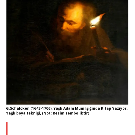
G.Schalcken (1643-1706), Yaşlı Adam Mum Işığında Kitap Yazıyor,
Yağlı boya tekniği, (Not: Resim semboliktir)
Hayalimde canlanıyor, gecenin sessizliğini Dostoyevski’nin
yazdığı k
â
ğıdın hışırtıları bozuyor. Yarısı içilmiş demli çayı