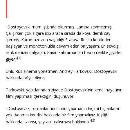
çoktan soğumuş, ve unuttuğu sigarası da sönmüş kül
tablasında. Yazmaya dalmış.
“Dostoyevski mum ışığında okurmuş. Lamba sevmezmiş.
Çalışırken çok sigara içip arada sırada da koyu demli çay
içermiş. Karamazov’un yaşadığı Staraya Russa kentinden
başlayan ve monotonlukla devam eden bir yaşam. En sevdiği
renk denizin dalgaları. Kadın kahramanları hep o renkte giysiler
[1]
giyer.”
Ünlü Rus sinema yönetmeni Andrey Tarkovski, Dostoyevski
hakkında böyle diyor.
Tarkovski, yapıtlarından ziyade Dostoyevski’nin kendi hayatının
filmi yapılması gerektiğini düşünüyor:
“Dostoyevski romanlarının filmini yapmanın hiç mi hiç anlamı
yok. Adamın kendisi hakkında bir film yapmalıyız. Kişiliği
[2]
hakkında, tanrısı, şeytanı, çalışması hakkında.”