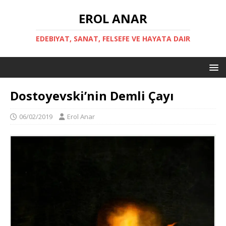
EROL ANAR
EDEBIYAT, SANAT, FELSEFE VE HAYATA DAIR
Dostoyevski’nin Demli Çayı
06/02/2019
Erol Anar