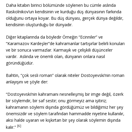
Daha kitabın birinci bölümünde söylenen bu cümle aslında
Raskolnikov’un kendisinin ve kurduğu düş dünyasının farkında
olduğunu ortaya koyar. Bu düş dünyası, gerçek dünya değildir,
kendisinin oluşturduğu bir dünyadır.
Diğer kitaplarında da böyledir Örneğin “Ecinniler” ve
“Karamazov Kardeşler”de kahramanlar tartışırlar belirli konuları
ve bir sonuca varmazlar. Karmaşık ve çelişkili düşünceler
vardır. Aslında ve önemli olan, dünyanın onlara nasıl
göründüğüdür.
Bahtin, “çok sesli roman” olarak niteler Dostoyevski’nin roman
anlayışını ve şöyle der:
“Dostoyevski’nin kahramanı nesnelleşmiş bir imge değil, özerk
bir söylemdir, bir saf sestir; onu görmeyiz ama işitiriz;
kahramanın söylemi dışında gördüğümüz ve bildiğimiz her şey
önemsizdir ve söylem tarafından hammadde niyetine kullanılır,
aksi halde uyaran ve kışkırtan bir şey olarak söylemin dışında
[6]
kalır.”