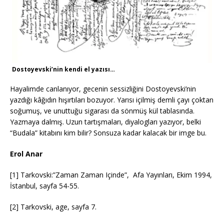
Dostoyevski’nin kendi el yazısı…
Hayalimde canlanıyor, gecenin sessizliğini Dostoyevski’nin
yazdığı k
â
ğıdın hışırtıları bozuyor. Yarısı içilmiş demli çayı çoktan
soğumuş, ve unuttuğu sigarası da sönmüş kül tablasında.
Yazmaya dalmış. Uzun tartışmaları, diyalogları yazıyor, belki
“Budala” kitabını kim bilir? Sonsuza kadar kalacak bir imge bu.
Erol Anar
[1] Tarkovski:”Zaman Zaman Içinde”, Afa Yayınları, Ekim 1994,
İstanbul, sayfa 54-55.
[2] Tarkovski, age, sayfa 7.