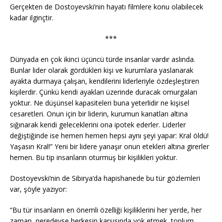
Gerçekten de Dostoyevski’nin hayatı filmlere konu olabilecek
kadar ilginçtir.
***
Dünyada en çok ikinci üçüncü türde insanlar vardır aslında.
Bunlar lider olarak gördükleri kişi ve kurumlara yaslanarak
ayakta durmaya çalışan, kendilerini liderleriyle özdeşleştiren
kişilerdir. Çünkü kendi ayakları üzerinde duracak omurgaları
yoktur. Ne düşünsel kapasiteleri buna yeterlidir ne kişisel
cesaretleri. Onun için bir liderin, kurumun kanatları altına
sığınarak kendi geleceklerini ona ipotek ederler. Liderler
değiştiğinde ise hemen hemen hepsi aynı şeyi yapar: Kral öldü!
Yaşasın Kral!” Yeni bir lidere yanaşır onun etekleri altına girerler
hemen. Bu tip insanların oturmuş bir kişilikleri yoktur.
Dostoyevski’nin de Sibirya’da hapishanede bu tür gözlemleri
var, şöyle yazıyor:
“Bu tür insanların en önemli özelliği kişiliklerini her yerde, her
zaman, neredeyse herkesin karşısında yok etmek, toplum