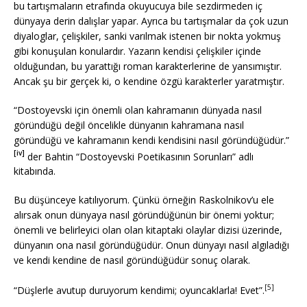
bu tartışmaların etrafında okuyucuya bile sezdirmeden iç
dünyaya derin dalışlar yapar. Ayrıca bu tartışmalar da çok uzun
diyaloglar, çelişkiler, sanki varılmak istenen bir nokta yokmuş
gibi konuşulan konulardır. Yazarın kendisi çelişkiler içinde
olduğundan, bu yarattığı roman karakterlerine de yansımıştır.
Ancak şu bir gerçek ki, o kendine özgü karakterler yaratmıştır.
“Dostoyevski için önemli olan kahramanın dünyada nasıl
göründüğü değil öncelikle dünyanın kahramana nasıl
göründüğü ve kahramanın kendi kendisini nasıl göründüğüdür.”
[iv]
der Bahtin “Dostoyevski Poetikasının Sorunları” adlı
kitabında.
Bu düşünceye katılıyorum. Çünkü örneğin Raskolnikov’u ele
alırsak onun dünyaya nasıl göründüğünün bir önemi yoktur;
önemli ve belirleyici olan olan kitaptaki olaylar dizisi üzerinde,
dünyanın ona nasıl göründüğüdür. Onun dünyayı nasıl algıladığı
ve kendi kendine de nasıl göründüğüdür sonuç olarak.
[5]
“Düşlerle avutup duruyorum kendimi; oyuncaklarla! Evet”.