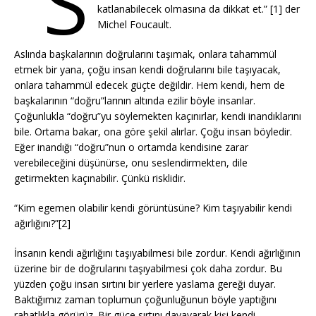
“S
katlanabilecek olmasına da dikkat et.” [1] der
Michel Foucault.
Aslında başkalarının doğrularını taşımak, onlara tahammül
etmek bir yana, çoğu insan kendi doğrularını bile taşıyacak,
onlara tahammül edecek güçte değildir. Hem kendi, hem de
başkalarının “doğru”larının altında ezilir böyle insanlar.
Çoğunlukla “doğru”yu söylemekten kaçınırlar, kendi inandıklarını
bile. Ortama bakar, ona göre şekil alırlar. Çoğu insan böyledir.
Eğer inandığı “doğru”nun o ortamda kendisine zarar
verebileceğini düşünürse, onu seslendirmekten, dile
getirmekten kaçınabilir. Çünkü risklidir.
“Kim egemen olabilir kendi görüntüsüne? Kim taşıyabilir kendi
ağırlığını?”[2]
İnsanın kendi ağırlığını taşıyabilmesi bile zordur. Kendi ağırlığının
üzerine bir de doğrularını taşıyabilmesi çok daha zordur. Bu
yüzden çoğu insan sırtını bir yerlere yaslama gereği duyar.
Baktığımız zaman toplumun çoğunluğunun böyle yaptığını
rahatlıkla görürüz. Bir güce sırtını dayayarak kişi kendi