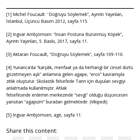
[1] Michel Foucault:
“
Doğruyu Söylemek”, Ayrıntı Yayınları,
İstanbul, Üçüncü Basım 2012, sayfa 115.
[2] Ingvar Ambjörnsen: “İnsan Postuna Bürünmüş Köpek”,
Ayrıntı Yayınları, 5. Baskı, 2017, sayfa 11.
[3] Aktaran Foucault, “Doğruyu Söylemek”, sayfa 109-110.
[4] Yunanca’da “karşılık, menfaat ya da herhangi bir cinsel dürtü
gözetmeyen aşk” anlamına gelen agape, “eros” kavramıyla
zıtlık oluşturur. Skolastik felsefede Tanrı için duyulan sevgiyi
anlatmada kullanılmıştır. Ahlak
felsefesinde erdemin merkezinde “sevgi” olduğu düşüncesini
yansıtan “agapizm” buradan gelmektedir. (Vikipedi)
[5] Ingvar Ambjörnsen, age, sayfa 11.
Share this content: