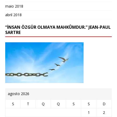
maio 2018
abril 2018
“İNSAN ÖZGÜR OLMAYA MAHKÛMDUR.” JEAN-PAUL
SARTRE
agosto 2026
S
T
Q
Q
S
S
D
1
2