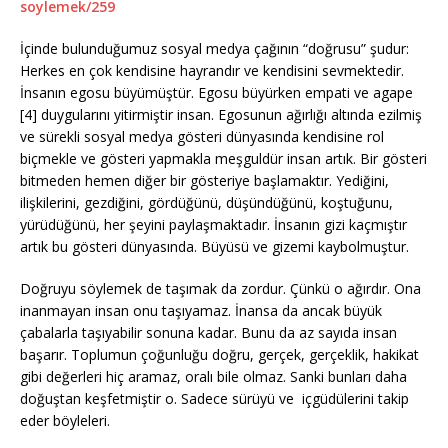
soylemek/259
İçinde bulunduğumuz sosyal medya çağının “doğrusu” şudur:
Herkes en çok kendisine hayrandır ve kendisini sevmektedir.
İnsanın egosu büyümüştür. Egosu büyürken empati ve agape
[4] duygularını yitirmiştir insan. Egosunun ağırlığı altında ezilmiş
ve sürekli sosyal medya gösteri dünyasında kendisine rol
biçmekle ve gösteri yapmakla meşguldür insan artık. Bir gösteri
bitmeden hemen diğer bir gösteriye başlamaktır. Yediğini,
ilişkilerini, gezdiğini, gördüğünü, düşündüğünü, koştuğunu,
yürüdüğünü, her şeyini paylaşmaktadır. İnsanın gizi kaçmıştır
artık bu gösteri dünyasında. Büyüsü ve gizemi kaybolmuştur.
Doğruyu söylemek de taşımak da zordur. Çünkü o ağırdır. Ona
inanmayan insan onu taşıyamaz. İnansa da ancak büyük
çabalarla taşıyabilir sonuna kadar. Bunu da az sayıda insan
başarır. Toplumun çoğunluğu doğru, gerçek, gerçeklik, hakikat
gibi değerleri hiç aramaz, oralı bile olmaz. Sanki bunları daha
doğuştan keşfetmiştir o. Sadece sürüyü ve içgüdülerini takip
eder böyleleri.