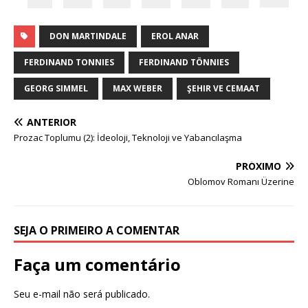
DON MARTINDALE
EROL ANAR
FERDINAND TONNIES
FERDINAND TÖNNIES
GEORG SIMMEL
MAX WEBER
ŞEHIR VE CEMAAT
ANTERIOR
Prozac Toplumu (2): İdeoloji, Teknoloji ve Yabancılaşma
PRÓXIMO
Oblomov Romanı Üzerine
SEJA O PRIMEIRO A COMENTAR
Faça um comentário
Seu e-mail não será publicado.