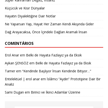
Süper Kahraman Değiliz, İnsanız
Küçücük ve Kısır Dünyalar
Hayatın Diyalektiğine Dair Notlar
Ne Yaparsan Yap, Hayat Her Zaman Kendi Akışında Gider
Dağ Arayacaksa, Önce İçindeki Dağları Aramalı İnsan
COMENTÁRIOS
Erol Anar
em
Belki de Hayata Fazlayız ya da Eksik
Aykan ŞENSÖZ
em
Belki de Hayata Fazlayız ya da Eksik
Tamer
em
“Kendinde Başlıyor İnsan Kendinde Bitiyor…”
Entelektüel | erol anar
em
İslâmcı ”Aydın” Prototipine Dair Bir
Analiz
Sami Dugan
em
Birinci ve İkinci Adamlar Üzerine