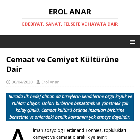
EROL ANAR
EDEBIYAT, SANAT, FELSEFE VE HAYATA DAIR
Cemaat ve Cemiyet Kültürüne
Dair
30/04/2020
Erol Anar
Burada ilk hedef alınan da bireylerin kendilerine özgü kişilik ve
ruhları oluyor. Onları birbirine benzetmek ve yönetmek çok
kolay çünkü. Cemaat kültürü özünde insanları birbirine
benzetme ve onlardaki benlik kavramını yok etmeye dayalıdır.
lman sosyolog Ferdinand Tönnies, toplulukları
cemiyet ve cemaat olarak ikiye ayırır: