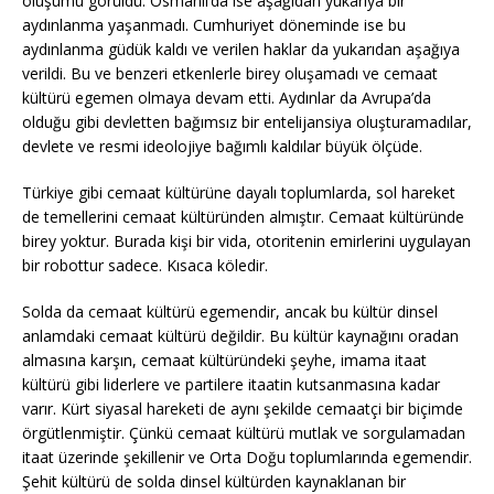
oluşumu görüldü. Osmanlı’da ise aşağıdan yukarıya bir
aydınlanma yaşanmadı. Cumhuriyet döneminde ise bu
aydınlanma güdük kaldı ve verilen haklar da yukarıdan aşağıya
verildi. Bu ve benzeri etkenlerle birey oluşamadı ve cemaat
kültürü egemen olmaya devam etti. Aydınlar da Avrupa’da
olduğu gibi devletten bağımsız bir entelijansiya oluşturamadılar,
devlete ve resmi ideolojiye bağımlı kaldılar büyük ölçüde.
Türkiye gibi cemaat kültürüne dayalı toplumlarda, sol hareket
de temellerini cemaat kültüründen almıştır. Cemaat kültüründe
birey yoktur. Burada kişi bir vida, otoritenin emirlerini uygulayan
bir robottur sadece. Kısaca köledir.
Solda da cemaat kültürü egemendir, ancak bu kültür dinsel
anlamdaki cemaat kültürü değildir. Bu kültür kaynağını oradan
almasına karşın, cemaat kültüründeki şeyhe, imama itaat
kültürü gibi liderlere ve partilere itaatin kutsanmasına kadar
varır. Kürt siyasal hareketi de aynı şekilde cemaatçi bir biçimde
örgütlenmiştir. Çünkü cemaat kültürü mutlak ve sorgulamadan
itaat üzerinde şekillenir ve Orta Doğu toplumlarında egemendir.
Şehit kültürü de solda dinsel kültürden kaynaklanan bir