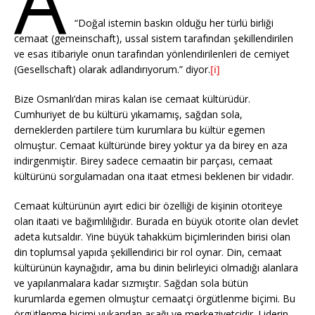
A
“Doğal istemin baskın olduğu her türlü birliği
cemaat (gemeinschaft), ussal sistem tarafından şekillendirilen
ve esas itibariyle onun tarafından yönlendirilenleri de cemiyet
(Gesellschaft) olarak adlandırıyorum.” diyor.
[i]
Bize Osmanlı’dan miras kalan ise cemaat kültürüdür.
Cumhuriyet de bu kültürü yıkamamış, sağdan sola,
derneklerden partilere tüm kurumlara bu kültür egemen
olmuştur. Cemaat kültüründe birey yoktur ya da birey en aza
indirgenmiştir. Birey sadece cemaatin bir parçası, cemaat
kültürünü sorgulamadan ona itaat etmesi beklenen bir vidadır.
Cemaat kültürünün ayırt edici bir özelliği de kişinin otoriteye
olan itaati ve bağımlılığıdır. Burada en büyük otorite olan devlet
adeta kutsaldır. Yine büyük tahakküm biçimlerinden birisi olan
din toplumsal yapıda şekillendirici bir rol oynar. Din, cemaat
kültürünün kaynağıdır, ama bu dinin belirleyici olmadığı alanlara
ve yapılanmalara kadar sızmıştır. Sağdan sola bütün
kurumlarda egemen olmuştur cemaatçi örgütlenme biçimi. Bu
örgütlenme biçimi yukarıdan aşağı ve merkeziyetçidir. Liderin