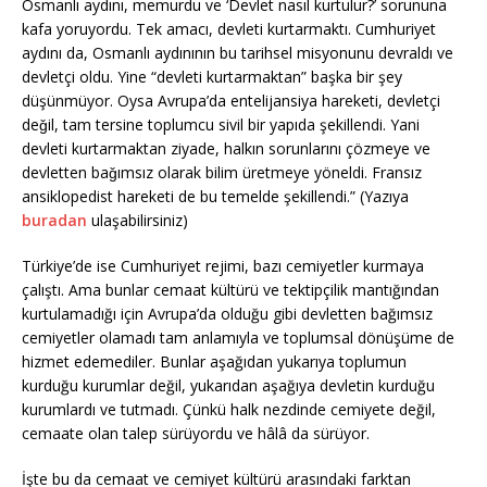
Osmanlı aydını, memurdu ve ‘Devlet nasıl kurtulur?’ sorununa
kafa yoruyordu. Tek amacı, devleti kurtarmaktı. Cumhuriyet
aydını da, Osmanlı aydınının bu tarihsel misyonunu devraldı ve
devletçi oldu. Yine “devleti kurtarmaktan” başka bir şey
düşünmüyor. Oysa Avrupa’da entelijansiya hareketi, devletçi
deǧil, tam tersine toplumcu sivil bir yapıda şekillendi. Yani
devleti kurtarmaktan ziyade, halkın sorunlarını çözmeye ve
devletten baǧımsız olarak bilim üretmeye yöneldi. Fransız
ansiklopedist hareketi de bu temelde şekillendi.” (Yazıya
buradan
ulaşabilirsiniz)
Türkiye’de ise Cumhuriyet rejimi, bazı cemiyetler kurmaya
çalıştı. Ama bunlar cemaat kültürü ve tektipçilik mantığından
kurtulamadığı için Avrupa’da olduğu gibi devletten bağımsız
cemiyetler olamadı tam anlamıyla ve toplumsal dönüşüme de
hizmet edemediler. Bunlar aşağıdan yukarıya toplumun
kurduğu kurumlar değil, yukarıdan aşağıya devletin kurduğu
kurumlardı ve tutmadı. Çünkü halk nezdinde cemiyete değil,
cemaate olan talep sürüyordu ve hâlâ da sürüyor.
İşte bu da cemaat ve cemiyet kültürü arasındaki farktan