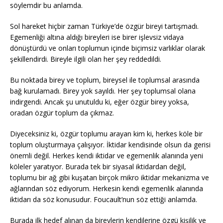
söylemdir bu anlamda.
Sol hareket hiçbir zaman Türkiye’de özgür bireyi tartışmadı.
Egemenliği altına aldığı bireyleri ise birer işlevsiz vidaya
dönüştürdü ve onları toplumun içinde biçimsiz varlıklar olarak
şekillendirdi. Bireyle ilgili olan her şey reddedildi.
Bu noktada birey ve toplum, bireysel ile toplumsal arasında
bağ kurulamadı. Birey yok sayıldı. Her şey toplumsal olana
indirgendi. Ancak şu unutuldu ki, eğer özgür birey yoksa,
oradan özgür toplum da çıkmaz.
Diyeceksiniz ki, özgür toplumu arayan kim ki, herkes köle bir
toplum oluşturmaya çalışıyor. İktidar kendisinde olsun da gerisi
önemli değil. Herkes kendi iktidar ve egemenlik alanında yeni
köleler yaratıyor. Burada tek bir siyasal iktidardan değil,
toplumu bir ağ gibi kuşatan birçok mikro iktidar mekanizma ve
ağlarından söz ediyorum. Herkesin kendi egemenlik alanında
iktidarı da söz konusudur. Foucault’nun söz ettiği anlamda.
Burada ilk hedef alınan da bireylerin kendilerine özgü kişilik ve