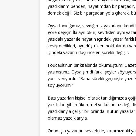
yazdıklarım benden, hayatımdan bir parçadır,
demek değil. Siz bir parçadan yola çıkarak, b
Oysa tanıdığımız, sevdiğimiz yazarların kendi 
göre değişir. İki ayrı okur, sevdikleri aynı yaza
yazıdaki yazar ile hayatın içindeki yazar farklı k
kesişmedikleri, ayrı düştükleri noktalar da va
içindeki yazarın düşünceleri sürekli değişir.
Foucault’nun bir kitabında okumuştum. Gazetec
yazmıştınız. Oysa şimdi farklı şeyler söylüyor
yanıt veriyordu: “Bana sürekli geçmişte yazdık
söylüyorum.”
Bazı yazarları kişisel olarak tanıdığımızda çoğ
yazdıkları gibi mükemmel ve kusursuz değildir. He
yazdıklarıyla çelişir bir oranda. Bütün yazarla
olamaz yazdıklarıyla.
Onun için yazarları sevsek de, kafamızdaki ya