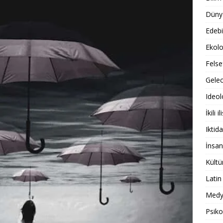
Dünya
Edebi
Ekolo
Felse
Gele
Ideol
İkili il
Iktida
İnsan
Kültü
Latin
Medy
Psiko