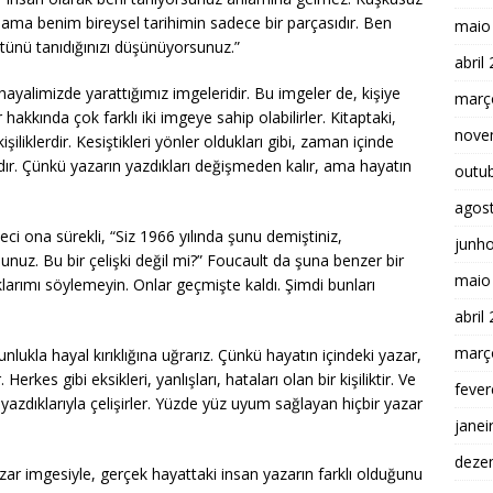
 ama benim bireysel tarihimin sadece bir parçasıdır. Ben
maio
ütünü tanıdığınızı düşünüyorsunuz.”
abril
hayalimizde yarattığımız imgeleridir. Bu imgeler de, kişiye
març
r hakkında çok farklı iki imgeye sahip olabilirler. Kitaptaki,
nove
işiliklerdir. Kesiştikleri yönler oldukları gibi, zaman içinde
rdır. Çünkü yazarın yazdıkları değişmeden kalır, ama hayatın
outu
agos
i ona sürekli, “Siz 1966 yılında şunu demiştiniz,
junh
sunuz. Bu bir çelişki değil mi?” Foucault da şuna benzer bir
maio
larımı söylemeyin. Onlar geçmişte kaldı. Şimdi bunları
abril
març
unlukla hayal kırıklığına uğrarız. Çünkü hayatın içindeki yazar,
rkes gibi eksikleri, yanlışları, hataları olan bir kişiliktir. Ve
fever
r yazdıklarıyla çelişirler. Yüzde yüz uyum sağlayan hiçbir yazar
janei
deze
zar imgesiyle, gerçek hayattaki insan yazarın farklı olduğunu