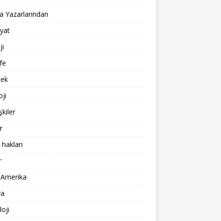
 Yazarlarından
yat
ji
fe
cek
oji
işkiler
r
 hakları
r
 Amerika
a
loji