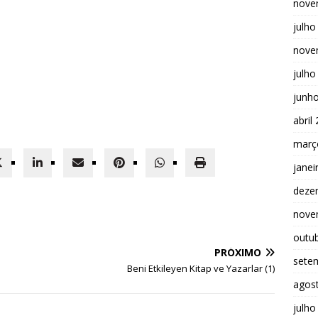
nove
julho
nove
julho
junh
abril
març
janei
deze
nove
outu
PRÓXIMO
sete
Beni Etkileyen Kitap ve Yazarlar (1)
agos
julho