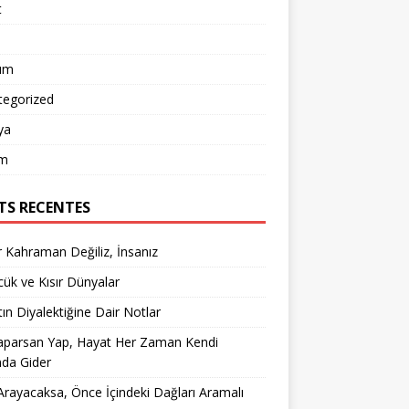
t
um
tegorized
ya
m
TS RECENTES
 Kahraman Değiliz, İnsanız
ük ve Kısır Dünyalar
ın Diyalektiğine Dair Notlar
aparsan Yap, Hayat Her Zaman Kendi
nda Gider
rayacaksa, Önce İçindeki Dağları Aramalı