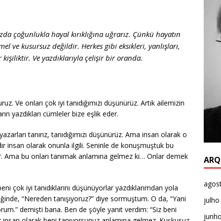
mızda çoğunlukla hayal kırıklığına uğrarız. Çünkü hayatın
l ve kusursuz değildir. Herkes gibi eksikleri, yanlışları,
r kişiliktir. Ve yazdıklarıyla çelişir bir oranda.
uruz. Ve onları çok iyi tanıdığımızı düşünürüz. Artık ailemizin
rın yazdıkları cümleler bize eşlik eder.
zarları tanırız, tanıdığımızı düşünürüz. Ama insan olarak o
rdır insan olarak onunla ilgili. Seninle de konuşmuştuk bu
ur. Ama bu onları tanımak anlamına gelmez ki… Onlar demek
ARQ
agos
eni çok iyi tanıdıklarını düşünüyorlar yazdıklarımdan yola
diğinde, “Nereden tanışıyoruz?” diye sormuştum. O da, “Yani
julho
orum.” demişti bana. Ben de şöyle yanıt verdim: “Siz beni
junh
bir insan olarak beni tanıyorsunuz anlamına gelmez. Kuşkusuz