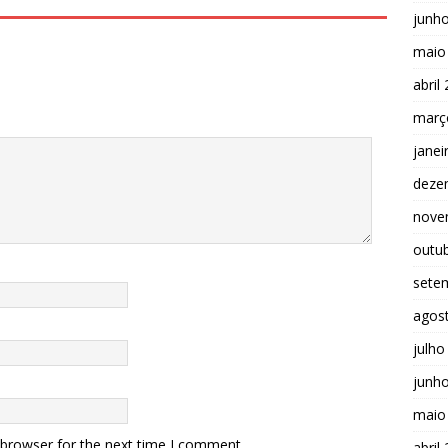
junh
maio
abril
març
janei
deze
nove
outu
sete
agos
julho
junh
maio
 browser for the next time I comment.
abril