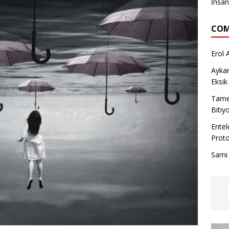
İnsan
COM
Erol 
Ayka
Eksik
Tame
Bitiy
Entel
Proto
Sami