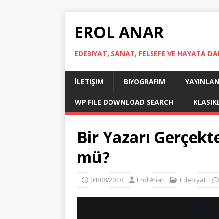
EROL ANAR
EDEBIYAT, SANAT, FELSEFE VE HAYATA DA
İLETIŞIM
BIYOGRAFIM
YAYINLAN
WP FILE DOWNLOAD SEARCH
KLASIK
Bir Yazarı Gerçe
mü?
04/08/2018
Erol Anar
Edebiyat