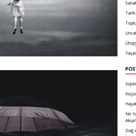
Sana
Tarih
Topl
Unca
Ütop
Yaşa
POS
Süper
Küçüc
Hayat
Ne Y
Akışı
Dağ A