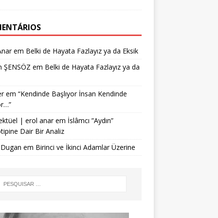
ENTÁRIOS
Anar
em
Belki de Hayata Fazlayız ya da Eksik
n ŞENSÖZ
em
Belki de Hayata Fazlayız ya da
r
em
“Kendinde Başlıyor İnsan Kendinde
or…”
ektüel | erol anar
em
İslâmcı ”Aydın”
tipine Dair Bir Analiz
 Dugan
em
Birinci ve İkinci Adamlar Üzerine