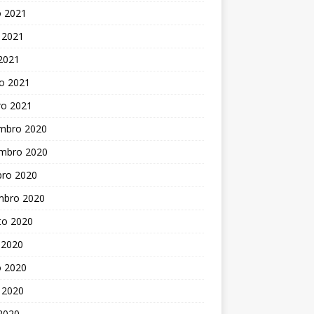
o 2021
 2021
 2021
o 2021
ro 2021
mbro 2020
mbro 2020
bro 2020
mbro 2020
to 2020
 2020
o 2020
 2020
 2020