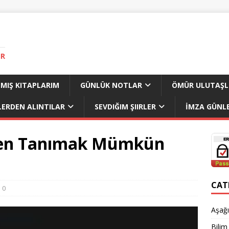
IR
MIŞ KITAPLARIM
GÜNLÜK NOTLAR
ÖMÜR ULUTAŞL
LERDEN ALINTILAR
SEVDIĞIM ŞIIRLER
İMZA GÜNLE
kten Tanımak Mümkün
CAT
0
Aşağı
Bilim