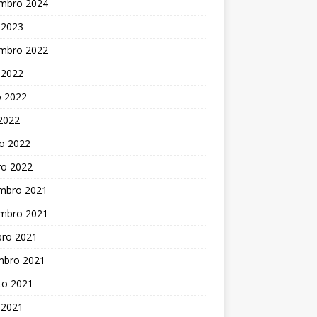
mbro 2024
 2023
mbro 2022
 2022
o 2022
 2022
o 2022
ro 2022
mbro 2021
mbro 2021
bro 2021
mbro 2021
to 2021
 2021