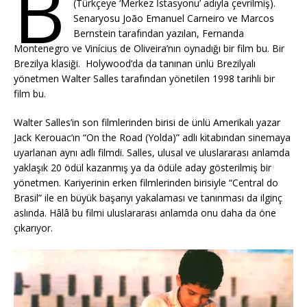
B
(Türkçeye ‘Merkez İstasyonu’ adıyla çevrilmiş).
Senaryosu João Emanuel Carneiro ve Marcos
Bernstein tarafından yazılan, Fernanda
Montenegro ve Vinícius de Oliveira’nın oynadığı bir film bu. Bir
Brezilya klasiği. Holywood’da da tanınan ünlü Brezilyalı
yönetmen Walter Salles tarafından yönetilen 1998 tarihli bir
film bu.
Walter Salles’in son filmlerinden birisi de ünlü Amerikalı yazar
Jack Kerouac’ın “On the Road (Yolda)” adlı kitabından sinemaya
uyarlanan aynı adlı filmdi. Salles, ulusal ve uluslararası anlamda
yaklaşık 20 ödül kazanmış ya da ödüle aday gösterilmiş bir
yönetmen. Kariyerinin erken filmlerinden birisiyle “Central do
Brasil” ile en büyük başarıyı yakalaması ve tanınması da ilginç
aslında. Hâlâ bu filmi uluslararası anlamda onu daha da öne
çıkarıyor.