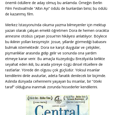
önemli ödüllere de aday olmuş bu anlamda. Örneğin Berlin
Film Festivali’nde “Altın Ayı” ödülü de bunlardan birisi; bu ödülü
de kazanmış film.
Merkez İstasyonu’nda okuma yazma bilmeyenler için mektup
yazarı olarak çalışan emekli öğretmen Dora ile hemen oracıkta
annesine otobüs çarpan Josue’nin hikâyesi anlatılıyor. Böylece
bu ikilinin yolları kesişmiştir. Josue, yıllardır görmediği babasını
bulmak istemektedir. Dora ise karşıt duygular ve çelişkiler,
pişmanlıklar arasında gidip gelir ve sonunda ona yardım
etmeye karar verir. Bu amaçla Kuzeydoğu Brezilya’da birlikte
seyahat eden ikili, bu arada yöreye özgü dinsel ritüellere de
rastlarlar. Yörede din olgusu çok güçlüdür. Yoksul insanlar
kendilerini dinle avuturlar, adeta fanatik denilecek bir biçimde.
Aslında dünyada cehennemi yaşayan bu insanlar, bir “öteki
taraf” olduğuna inanmak zorunda hissederler kendilerini.