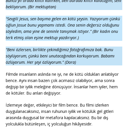
Bunca yıl orada kilitli kalırken, ben burada kilitli kalacağım, seni
bekliyorum. (Bir mektuptan)
“Sevgili Jesus, sen başıma gelen en kötü şeysin. Yazıyorum çünkü
oğlun Josue bunu yapmamı istedi. Ona senin değersiz olduğunu
söyledim, ama yine de seninle tanışmak istiyor.” (Bir kadın onu
terk etmiş olan eşine mektup yazdırıyor.)
“Beni özlersen, birlikte çekindiğimiz fotoğrafımıza bak. Bunu
söylüyorum, çünkü beni unutacağından korkuyorum. Babamı
özlüyorum. Her şeyi özlüyorum.” (Dora)
Filmde insanların aslında ne iyi, ne de kötü oldukları anlatılıyor
bence. Aynı insan bazen çok acımasız olabiliyor, ama sonra
değişip bir iyilik meleğine dönüşüyor. İnsanlar hem iyiler, hem
de kötüler. Bu anları değişiyor.
İzlemeye değer, etkileyici bir film bence. Bu filmi izlerken
duygulanacaksınız, insan ruhunun iyilik ve kötülük gel gitleri
arasında duygusal bir metafora kapılacaksınız. Bu bir dış
yolculukla bütünleşen, iç yolculuğun hikâyesidir.