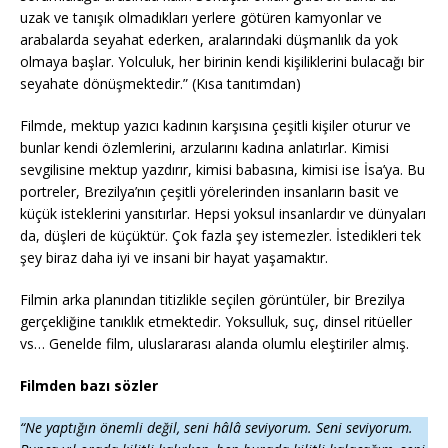
uzak ve tanışık olmadıkları yerlere götüren kamyonlar ve
arabalarda seyahat ederken, aralarındaki düşmanlık da yok
olmaya başlar. Yolculuk, her birinin kendi kişiliklerini bulacağı bir
seyahate dönüşmektedir.” (Kısa tanıtımdan)
Filmde, mektup yazıcı kadının karşısına çeşitli kişiler oturur ve
bunlar kendi özlemlerini, arzularını kadına anlatırlar. Kimisi
sevgilisine mektup yazdırır, kimisi babasına, kimisi ise İsa’ya. Bu
portreler, Brezilya’nın çeşitli yörelerinden insanların basit ve
küçük isteklerini yansıtırlar. Hepsi yoksul insanlardır ve dünyaları
da, düşleri de küçüktür. Çok fazla şey istemezler. İstedikleri tek
şey biraz daha iyi ve insani bir hayat yaşamaktır.
Filmin arka planından titizlikle seçilen görüntüler, bir Brezilya
gerçekliğine tanıklık etmektedir. Yoksulluk, suç, dinsel ritüeller
vs… Genelde film, uluslararası alanda olumlu eleştiriler almış.
Filmden bazı sözler
“Ne yaptığın önemli değil, seni hâlâ seviyorum. Seni seviyorum.