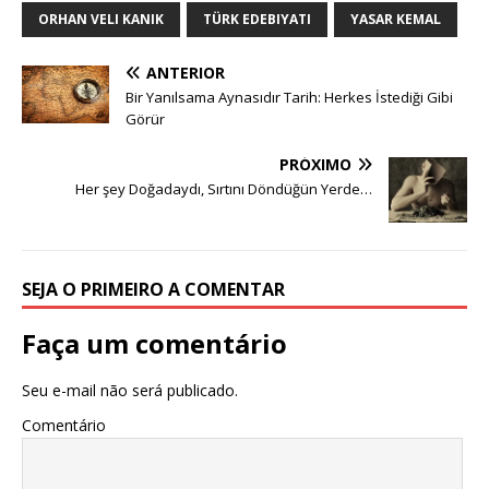
ORHAN VELI KANIK
TÜRK EDEBIYATI
YASAR KEMAL
ANTERIOR
Bir Yanılsama Aynasıdır Tarih: Herkes İstediği Gibi
Görür
PRÓXIMO
Her şey Doğadaydı, Sırtını Döndüğün Yerde…
SEJA O PRIMEIRO A COMENTAR
Faça um comentário
Seu e-mail não será publicado.
Comentário