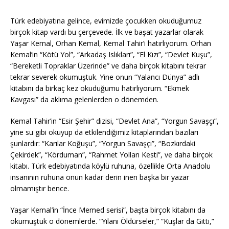
Türk edebiyatına gelince, evimizde çocukken okuduğumuz
birçok kitap vardı bu çerçevede. İlk ve başat yazarlar olarak
Yaşar Kemal, Orhan Kemal, Kemal Tahir’i hatırlıyorum. Orhan
Kemal’in “Kötü Yol”, “Arkadaş Islıkları”, “El Kızı”, “Devlet Kuşu”,
“Bereketli Topraklar Üzerinde” ve daha birçok kitabını tekrar
tekrar severek okumuştuk. Yine onun “Yalancı Dünya” adlı
kitabını da birkaç kez okuduğumu hatırlıyorum. “Ekmek
Kavgası” da aklıma gelenlerden o dönemden.
Kemal Tahir’in “Esir Şehir” dizisi, “Devlet Ana”, “Yorgun Savaşçı”,
yine su gibi okuyup da etkilendiğimiz kitaplarından bazıları
şunlardır: “Karılar Koğuşu”, “Yorgun Savaşçı”, “Bozkırdaki
Çekirdek”, “Körduman”, “Rahmet Yolları Kesti”, ve daha birçok
kitabı. Türk edebiyatında köylü ruhuna, özellikle Orta Anadolu
insanının ruhuna onun kadar derin inen başka bir yazar
olmamıştır bence.
Yaşar Kemal’in “İnce Memed serisi”, başta birçok kitabını da
okumuştuk o dönemlerde. “Yılanı Öldürseler,” “Kuşlar da Gitti,”