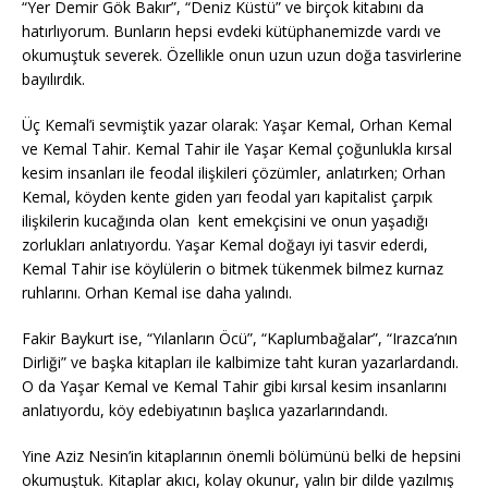
“Yer Demir Gök Bakır”, “Deniz Küstü” ve birçok kitabını da
hatırlıyorum. Bunların hepsi evdeki kütüphanemizde vardı ve
okumuştuk severek. Özellikle onun uzun uzun doğa tasvirlerine
bayılırdık.
Üç Kemal’i sevmiştik yazar olarak: Yaşar Kemal, Orhan Kemal
ve Kemal Tahir. Kemal Tahir ile Yaşar Kemal çoğunlukla kırsal
kesim insanları ile feodal ilişkileri çözümler, anlatırken; Orhan
Kemal, köyden kente giden yarı feodal yarı kapitalist çarpık
ilişkilerin kucağında olan kent emekçisini ve onun yaşadığı
zorlukları anlatıyordu. Yaşar Kemal doğayı iyi tasvir ederdi,
Kemal Tahir ise köylülerin o bitmek tükenmek bilmez kurnaz
ruhlarını. Orhan Kemal ise daha yalındı.
Fakir Baykurt ise, “Yılanların Öcü”, “Kaplumbağalar”, “Irazca’nın
Dirliği” ve başka kitapları ile kalbimize taht kuran yazarlardandı.
O da Yaşar Kemal ve Kemal Tahir gibi kırsal kesim insanlarını
anlatıyordu, köy edebiyatının başlıca yazarlarındandı.
Yine Aziz Nesin’in kitaplarının önemli bölümünü belki de hepsini
okumuştuk. Kitaplar akıcı, kolay okunur, yalın bir dilde yazılmış