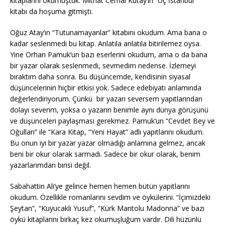
kitaplarını okumuştuk. Mithat Cemal Kutay’ın “Üç İstanbul”
kitabı da hoşuma gitmişti.
Oğuz Atay’ın “Tutunamayanlar” kitabını okudum. Ama bana o
kadar seslenmedi bu kitap. Anlatıla anlatıla bitirilemez oysa.
Yine Orhan Pamuk’un bazı eserlerini okudum, ama o da bana
bir yazar olarak seslenmedi, sevmedim nedense. İzlemeyi
bıraktım daha sonra. Bu düşüncemde, kendisinin siyasal
düşüncelerinin hiçbir etkisi yok. Sadece edebiyatı anlamında
değerlendiriyorum. Çünkü bir yazarı seversem yapıtlarından
dolayı severim, yoksa o yazarın benimle aynı dünya görüşünü
ve düşünceleri paylaşması gerekmez. Pamuk’un “Cevdet Bey ve
Oğulları” ile “Kara Kitap, “Yeni Hayat” adlı yapıtlarını okudum.
Bu onun iyi bir yazar yazar olmadığı anlamına gelmez, ancak
beni bir okur olarak sarmadı. Sadece bir okur olarak, benim
yazarlarımdan birisi değil.
Sabahattin Ali’ye gelince hemen hemen bütün yapıtlarını
okudum. Özellikle romanlarını sevdim ve öykülerini. “İçimizdeki
Şeytan”, “Kuyucaklı Yusuf”, “Kürk Mantolu Madonna” ve bazı
öykü kitaplarını birkaç kez okumuşluğum vardır. Dili hüzünlü