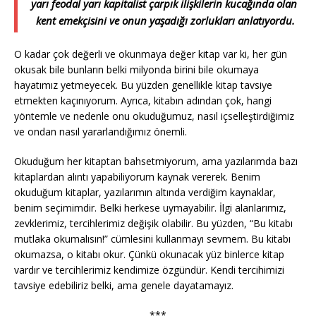
yarı feodal yarı kapitalist çarpık ilişkilerin kucağında olan
kent emekçisini ve onun yaşadığı zorlukları anlatıyordu.
O kadar çok değerli ve okunmaya değer kitap var ki, her gün
okusak bile bunların belki milyonda birini bile okumaya
hayatımız yetmeyecek. Bu yüzden genellikle kitap tavsiye
etmekten kaçınıyorum. Ayrıca, kitabın adından çok, hangi
yöntemle ve nedenle onu okuduğumuz, nasıl içselleştirdiğimiz
ve ondan nasıl yararlandığımız önemli.
Okuduğum her kitaptan bahsetmiyorum, ama yazılarımda bazı
kitaplardan alıntı yapabiliyorum kaynak vererek. Benim
okuduğum kitaplar, yazılarımın altında verdiğim kaynaklar,
benim seçimimdir. Belki herkese uymayabilir. İlgi alanlarımız,
zevklerimiz, tercihlerimiz değişik olabilir. Bu yüzden, “Bu kitabı
mutlaka okumalısın!” cümlesini kullanmayı sevmem. Bu kitabı
okumazsa, o kitabı okur. Çünkü okunacak yüz binlerce kitap
vardır ve tercihlerimiz kendimize özgündür. Kendi tercihimizi
tavsiye edebiliriz belki, ama genele dayatamayız.
***