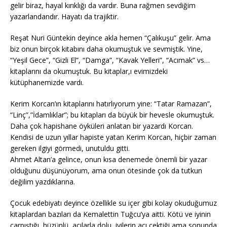
gelir biraz, hayal kırıklığı da vardır. Buna rağmen sevdiğim
yazarlandandır. Hayatı da trajiktir.
Reşat Nuri Güntekin deyince akla hemen “Çalıkuşu” gelir. Ama
biz onun birçok kitabını daha okumuştuk ve sevmiştik. Yine,
“Yeşil Gece”, “Gizli El”, “Damga”, “Kavak Yelleri”, “Acımak” vs…
kitaplarını da okumuştuk. Bu kitaplar,ı evimizdeki
kütüphanemizde vardı.
Kerim Korcan’ın kitaplarını hatırlıyorum yine: “Tatar Ramazan”,
“Linç”,”İdamlıklar”; bu kitapları da büyük bir hevesle okumuştuk.
Daha çok hapishane öyküleri anlatan bir yazardı Korcan.
Kendisi de uzun yıllar hapiste yatan Kerim Korcan, hiçbir zaman
gereken ilgiyi görmedi, unutuldu gitti.
Ahmet Altan’a gelince, onun kısa denemede önemli bir yazar
olduğunu düşünüyorum, ama onun ötesinde çok da tutkun
değilim yazdıklarına.
Çocuk edebiyatı deyince özellikle su içer gibi kolay okuduğumuz
kitaplardan bazıları da Kemalettin Tuğcu’ya aitti. Kötü ve iyinin
çarpıştığı, hüzünlü, acılarla dolu, iyilerin acı çektiği ama sonunda