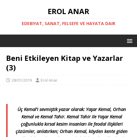
EROL ANAR
EDEBIYAT, SANAT, FELSEFE VE HAYATA DAIR
Beni Etkileyen Kitap ve Yazarlar
(3)
28/01/2019
Erol Anar
Üç Kemal’i sevmiştik yazar olarak: Yaşar Kemal, Orhan
Kemal ve Kemal Tahir. Kemal Tahir ile Yaşar Kemal
çoğunlukla kırsal kesim insanları ile feodal ilişkileri
çözümler, anlatırken; Orhan Kemal, köyden kente giden