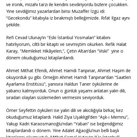
ve ironik, mizahı tarzı ile kendini sevdiriyordu bizlere çocukken.
Yine sevdiğimiz yazarlardan birisi Muzaffer İzgü idi:
“Gecekondu” kitabıyla iz bırakmıştı belleğimizde. Rıfat Ilgaz aynı
şekilde.
Refi Cevad Ulunay’ın “Eski İstanbul Yosmaları” kitabını
hatırlıyorum, ciltli bir kitaptı ve sevmiştim okurken. Refik Halat
Karay, “Memleket Hikâyeleri,”, Çetin Altan’dan “Viski” yine o
dönem okuduğumuz kitaplardandı.
Ahmet Mithat Efendi, Ahmet Hamdi Tanpınar, Ahmet Haşim de
okuyorduk şu gibi. Örneğin Ahmet Hamdi Tanpınar’dan “Saatleri
Ayarlama Enstitüsü”, yanısıra Haldun Taner öykülerine de
yabancı kalmıyorduk. Onun o günlük yaşamı anlatan yalın dili,
sıradan olayları süslemeden vermesini seviyorduk.
Ömer Seyfettin öyküleri ise yalın dili ve akıcılığıyla birkaç kez
okuduğumuz kitaplardı. Halid Ziya Uşaklıgil’den “Aşk-ı Memnu”,
Yakup Kadri Karaosmanoğlu’ndan “Yaban” ise beğendiğimiz
kitaplardandı o dönem. Yine Adalet Ağaoğlu’nun belli başlı