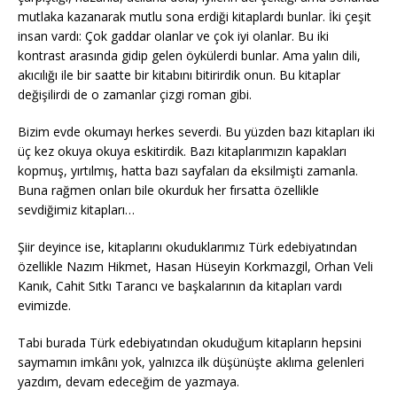
mutlaka kazanarak mutlu sona erdiği kitaplardı bunlar. İki çeşit
insan vardı: Çok gaddar olanlar ve çok iyi olanlar. Bu iki
kontrast arasında gidip gelen öykülerdi bunlar. Ama yalın dili,
akıcılığı ile bir saatte bir kitabını bitirirdik onun. Bu kitaplar
değişilirdi de o zamanlar çizgi roman gibi.
Bizim evde okumayı herkes severdi. Bu yüzden bazı kitapları iki
üç kez okuya okuya eskitirdik. Bazı kitaplarımızın kapakları
kopmuş, yırtılmış, hatta bazı sayfaları da eksilmişti zamanla.
Buna rağmen onları bile okurduk her fırsatta özellikle
sevdiğimiz kitapları…
Şiir deyince ise, kitaplarını okuduklarımız Türk edebiyatından
özellikle Nazım Hikmet, Hasan Hüseyin Korkmazgil, Orhan Veli
Kanık, Cahit Sıtkı Tarancı ve başkalarının da kitapları vardı
evimizde.
Tabi burada Türk edebiyatından okuduğum kitapların hepsini
saymamın imkânı yok, yalnızca ilk düşünüşte aklıma gelenleri
yazdım, devam edeceğim de yazmaya.