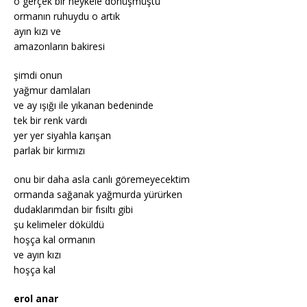
o gerçek bir heykele dönüşmüştü
ormanın ruhuydu o artık
ayın kızı ve
amazonların bakiresi
şimdi onun
yağmur damlaları
ve ay ışığı ile yıkanan bedeninde
tek bir renk vardı
yer yer siyahla karışan
parlak bir kırmızı
onu bir daha asla canlı göremeyecektim
ormanda sağanak yağmurda yürürken
dudaklarımdan bir fısıltı gibi
şu kelimeler döküldü
hoşça kal ormanın
ve ayın kızı
hoşça kal
erol anar