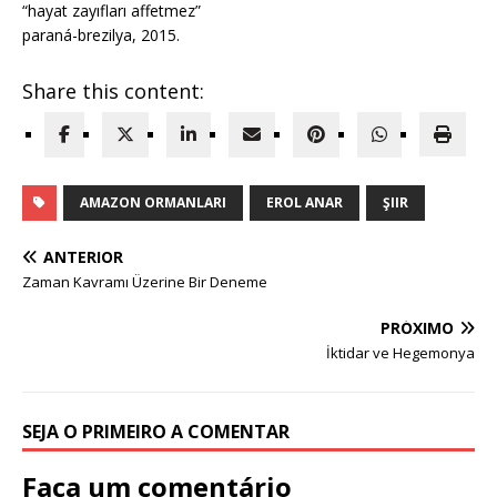
“hayat zayıfları affetmez”
paraná-brezilya, 2015.
Share this content:
AMAZON ORMANLARI
EROL ANAR
ŞIIR
ANTERIOR
Zaman Kavramı Üzerine Bir Deneme
PRÓXIMO
İktidar ve Hegemonya
SEJA O PRIMEIRO A COMENTAR
Faça um comentário