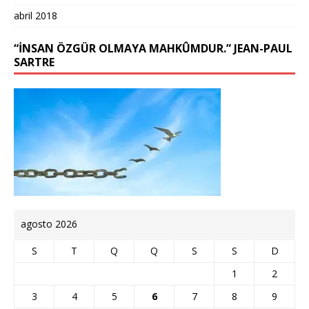
abril 2018
“İNSAN ÖZGÜR OLMAYA MAHKÛMDUR.” JEAN-PAUL
SARTRE
agosto 2026
S
T
Q
Q
S
S
D
1
2
3
4
5
6
7
8
9