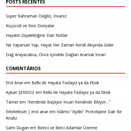
POSTS RECENTES
Süper Kahraman Değiliz, İnsanız
Küçücük ve Kısır Dünyalar
Hayatın Diyalektiğine Dair Notlar
Ne Yaparsan Yap, Hayat Her Zaman Kendi Akışında Gider
Dağ Arayacaksa, Önce İçindeki Dağları Aramalı İnsan
COMENTÁRIOS
Erol Anar
em
Belki de Hayata Fazlayız ya da Eksik
Aykan ŞENSÖZ
em
Belki de Hayata Fazlayız ya da Eksik
Tamer
em
“Kendinde Başlıyor İnsan Kendinde Bitiyor…”
Entelektüel | erol anar
em
İslâmcı ”Aydın” Prototipine Dair Bir
Analiz
Sami Dugan
em
Birinci ve İkinci Adamlar Üzerine